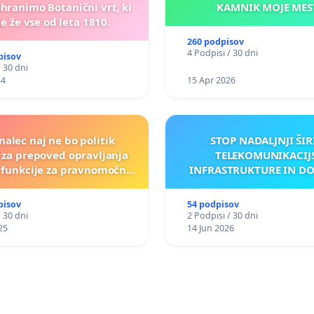
ohranimo Botanični vrt, ki
KAMNIK MOJ
e že vse od leta 1810.
260 podpisov
4 Podpisi / 30 dni
pisov
/ 30 dni
24
15 Apr 2026
nalec naj ne bo politik
STOP NADALJNJI ŠIR
a za prepoved opravljanja
TELEKOMUNIKACIJ
e funkcije za pravnomočno
INFRASTRUKTURE IN D
obsojene politike)
ANTEN V GRADIŠČ
pisov
54 podpisov
/ 30 dni
2 Podpisi / 30 dni
25
14 Jun 2026