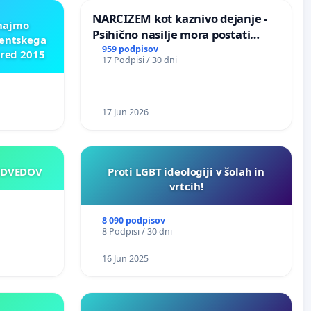
NARCIZEM kot kaznivo dejanje -
znajmo
Psihično nasilje mora postati
dentskega
enako prepoznano kot fizično
959 podpisov
pred 2015
17 Podpisi / 30 dni
nasilje
17 Jun 2026
EDVEDOV
Proti LGBT ideologiji v šolah in
vrtcih!
8 090 podpisov
8 Podpisi / 30 dni
16 Jun 2025