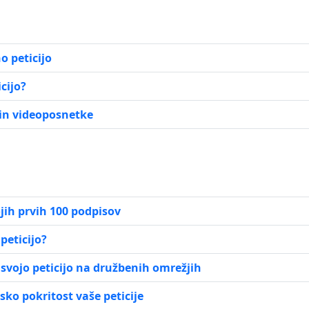
o peticijo
cijo?
 in videoposnetke
jih prvih 100 podpisov
peticijo?
svojo peticijo na družbenih omrežjih
ko pokritost vaše peticije