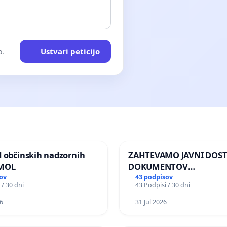
Ustvari peticijo
o.
d občinskih nadzornih
ZAHTEVAMO JAVNI DOS
 MOL
DOKUMENTOV
PARLAMENTARNIH
ov
43 podpisov
 / 30 dni
43 Podpisi / 30 dni
PREISKOVALNIH KOMISIJ
ILEGALNI TRGOVINI Z O
6
31 Jul 2026