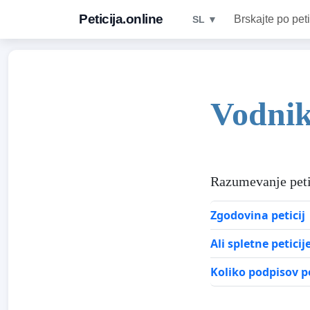
Peticija.online
Brskajte po peti
SL ▼
Vodnik
Razumevanje peti
Zgodovina peticij
Ali spletne peticij
Koliko podpisov po