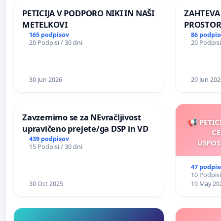
PETICIJA V PODPORO NIKI IN NAŠI
ZAHTEVA
METELKOVI
PROSTOR
KRAJEVN
165 podpisov
86 podpis
20 Podpisi / 30 dni
20 Podpisi
PRESTRA
30 Jun 2026
20 Jun 202
Zavzemimo se za NEvračljivost
📢 PETIC
upravičeno prejete/ga DSP in VD
CE
439 podpisov
USPOS
15 Podpisi / 30 dni
47 podpis
10 Podpisi
30 Oct 2025
10 May 20