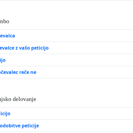
embo
čevalca
valce z vašo peticijo
ijo
ločevalec reče ne
jsko delovanje
icijo
odobitve peticije