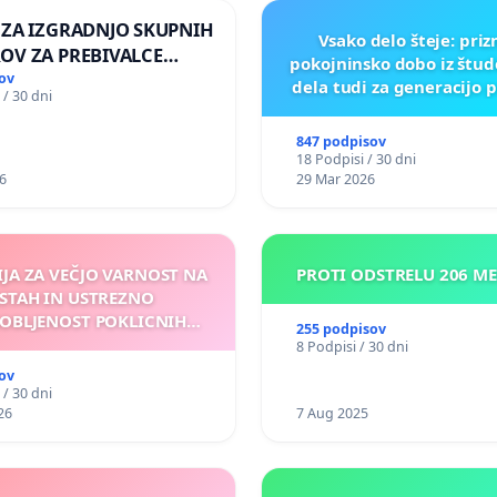
 ZA IZGRADNJO SKUPNIH
Vsako delo šteje: pri
OV ZA PREBIVALCE
pokojninsko dobo iz štu
E SKUPNOSTI
ov
dela tudi za generacijo 
 / 30 dni
NEK
847 podpisov
18 Podpisi / 30 dni
6
29 Mar 2026
IJA ZA VEČJO VARNOST NA
PROTI ODSTRELU 206 M
STAH IN USTREZNO
OBLJENOST POKLICNIH
255 podpisov
VOZNIKOV
8 Podpisi / 30 dni
ov
 / 30 dni
26
7 Aug 2025