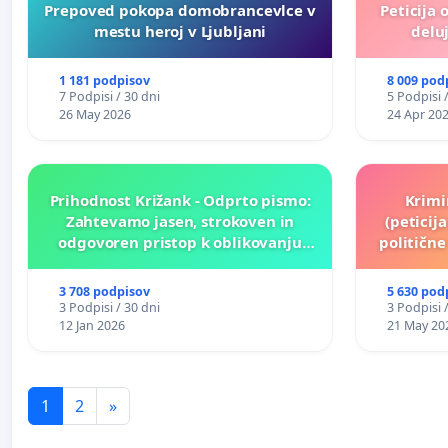
Prepoved pokopa domobrancevlce v
Peticija 
mestu heroj v Ljubljani
deluj
1 181 podpisov
8 009 pod
7 Podpisi / 30 dni
5 Podpisi 
26 May 2026
24 Apr 20
Prihodnost Križank - Odprto pismo:
Krimi
Zahtevamo jasen, strokoven in
(peticij
odgovoren pristop k oblikovanju
političn
prihodnosti Križank!
3 708 podpisov
5 630 pod
3 Podpisi / 30 dni
3 Podpisi 
12 Jan 2026
21 May 20
1
2
»