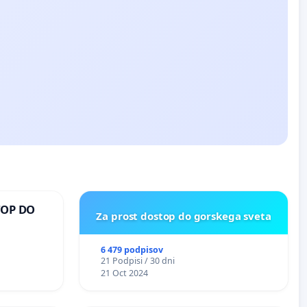
TOP DO
Za prost dostop do gorskega sveta
6 479 podpisov
 O
21 Podpisi / 30 dni
ROŽJEM
21 Oct 2024