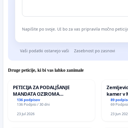
Napišite po svoje. UI bo za vas pripravila močno peticij
Vaši podatki ostanejo vaši
Zasebnost po zasnovi
Druge peticije, ki bi vas lahko zanimale
PETICIJA ZA PODALJŠANJE
Zemljevi
MANDATA OZIROMA
kamer v
ČIMPREJŠNJO PONOVNO
136 podpisov
89 podpis
136 Podpisi / 30 dni
69 Podpisi
NAPOTITEV GOSPODA BERNARDA
ŠRAJNERJA NA VELEPOSLANIŠTVO
23 Jul 2026
23 Jun 202
REPUBLIKE SLOVENIJE V MOSKVI