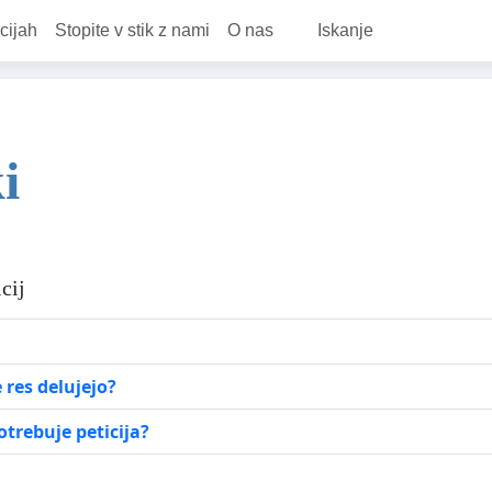
cijah
Stopite v stik z nami
O nas
Iskanje
i
cij
e res delujejo?
trebuje peticija?