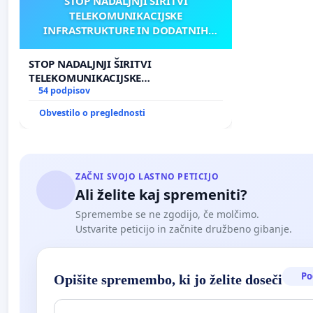
STOP NADALJNJI ŠIRITVI
TELEKOMUNIKACIJSKE
INFRASTRUKTURE IN DODATNIH
ANTEN V GRADIŠČAKU
STOP NADALJNJI ŠIRITVI
TELEKOMUNIKACIJSKE
INFRASTRUKTURE IN DODATNIH
54 podpisov
ANTEN V GRADIŠČAKU
Obvestilo o preglednosti
ZAČNI SVOJO LASTNO PETICIJO
Ali želite kaj spremeniti?
Spremembe se ne zgodijo, če molčimo.
Ustvarite peticijo in začnite družbeno gibanje.
Po
Opišite spremembo, ki jo želite doseči