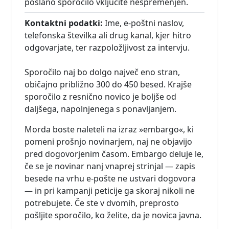
poslano sporočilo vključite nespremenjen.
Kontaktni podatki:
Ime, e-poštni naslov,
telefonska številka ali drug kanal, kjer hitro
odgovarjate, ter razpoložljivost za intervju.
Sporočilo naj bo dolgo največ eno stran,
običajno približno 300 do 450 besed. Krajše
sporočilo z resnično novico je boljše od
daljšega, napolnjenega s ponavljanjem.
Morda boste naleteli na izraz »embargo«, ki
pomeni prošnjo novinarjem, naj ne objavijo
pred dogovorjenim časom. Embargo deluje le,
če se je novinar nanj vnaprej strinjal — zapis
besede na vrhu e-pošte ne ustvari dogovora
— in pri kampanji peticije ga skoraj nikoli ne
potrebujete. Če ste v dvomih, preprosto
pošljite sporočilo, ko želite, da je novica javna.