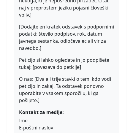
nekoga, ki je neposredno prizadet. Citat
naj v preprostem jeziku pojasni človeški
vpliv.]"
[Dodajte en kratek odstavek s podpornimi
podatki: število podpisov, rok, datum
javnega sestanka, odločevalec ali vir za
navedbo.]
Peticijo si lahko ogledate in jo podpišete
tukaj: [povezava do peticije]
O nas: [Dva ali trije stavki o tem, kdo vodi
peticijo in zakaj. Ta odstavek ponovno
uporabite v vsakem sporočilu, ki ga
pošljete.]
Kontakt za medije:
Ime
E-poštni naslov