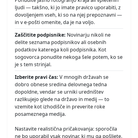
ljudi — takšno, ki jo imate pravico uporabiti, z
dovoljenjem vseh, ki so na njej prepoznavni —
in v e-pošti omenite, da je na voljo.
Zaščitite podpisnike:
Novinarju nikoli ne
delite seznama podpisnikov ali osebnih
podatkov katerega koli podpisnika. Kot
sogovorca ponudite nekoga šele potem, ko se
je s tem strinjal.
Izberite pravi čas:
V mnogih državah se
dobro obnese sredina delovnega tedna
dopoldne, vendar se urniki uredništev
razlikujejo glede na državo in medij — to
vzemite kot izhodišče in preverite roke
posameznega medija.
Nastavite realistična pričakovanja: sporočila
ne bo uporabil vsak novinar, ki mu ga pošljete,