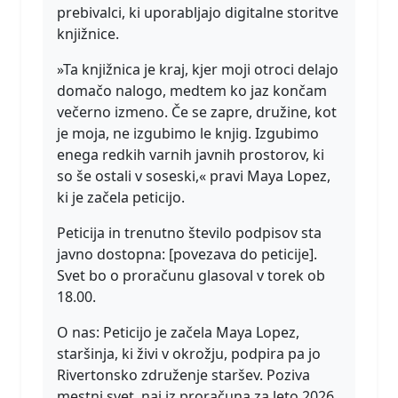
prebivalci, ki uporabljajo digitalne storitve
knjižnice.
»Ta knjižnica je kraj, kjer moji otroci delajo
domačo nalogo, medtem ko jaz končam
večerno izmeno. Če se zapre, družine, kot
je moja, ne izgubimo le knjig. Izgubimo
enega redkih varnih javnih prostorov, ki
so še ostali v soseski,« pravi Maya Lopez,
ki je začela peticijo.
Peticija in trenutno število podpisov sta
javno dostopna: [povezava do peticije].
Svet bo o proračunu glasoval v torek ob
18.00.
O nas: Peticijo je začela Maya Lopez,
staršinja, ki živi v okrožju, podpira pa jo
Rivertonsko združenje staršev. Poziva
mestni svet, naj iz proračuna za leto 2026