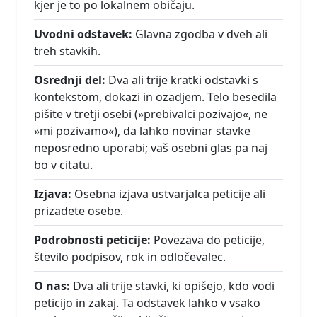
kjer je to po lokalnem običaju.
Uvodni odstavek:
Glavna zgodba v dveh ali
treh stavkih.
Osrednji del:
Dva ali trije kratki odstavki s
kontekstom, dokazi in ozadjem. Telo besedila
pišite v tretji osebi (»prebivalci pozivajo«, ne
»mi pozivamo«), da lahko novinar stavke
neposredno uporabi; vaš osebni glas pa naj
bo v citatu.
Izjava:
Osebna izjava ustvarjalca peticije ali
prizadete osebe.
Podrobnosti peticije:
Povezava do peticije,
število podpisov, rok in odločevalec.
O nas:
Dva ali trije stavki, ki opišejo, kdo vodi
peticijo in zakaj. Ta odstavek lahko v vsako