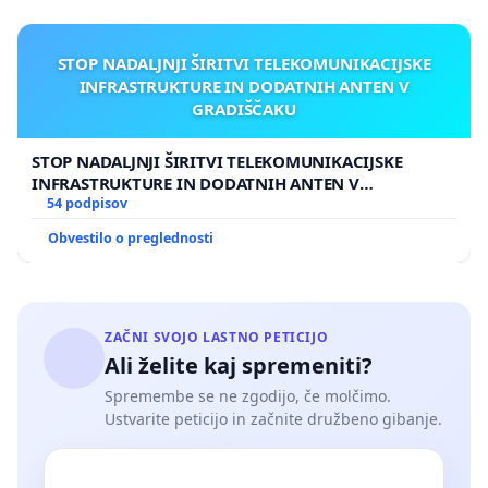
STOP NADALJNJI ŠIRITVI TELEKOMUNIKACIJSKE
INFRASTRUKTURE IN DODATNIH ANTEN V
GRADIŠČAKU
STOP NADALJNJI ŠIRITVI TELEKOMUNIKACIJSKE
INFRASTRUKTURE IN DODATNIH ANTEN V
GRADIŠČAKU
54 podpisov
Obvestilo o preglednosti
ZAČNI SVOJO LASTNO PETICIJO
Ali želite kaj spremeniti?
Spremembe se ne zgodijo, če molčimo.
Ustvarite peticijo in začnite družbeno gibanje.