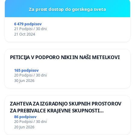
Za prost dostop do gorskega sveta
6 479 podpisov
21 Podpisi / 30 dni
21 Oct 2024
PETICIJA V PODPORO NIKI IN NAŠI METELKOVI
165 podpisov
20 Podpisi / 30 dni
30 Jun 2026
ZAHTEVA ZA IZGRADNJO SKUPNIH PROSTOROV
ZA PREBIVALCE KRAJEVNE SKUPNOSTI
PRESTRANEK
86 podpisov
20 Podpisi / 30 dni
20 Jun 2026