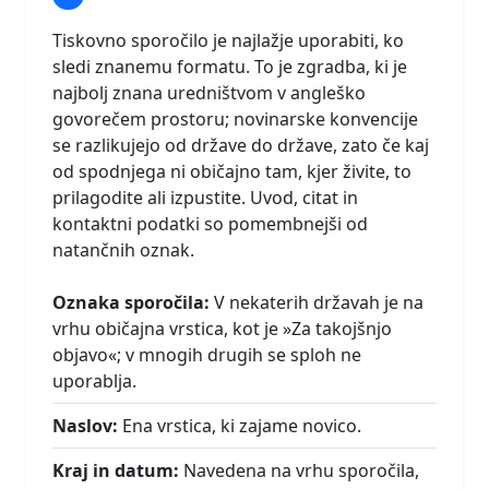
Tiskovno sporočilo je najlažje uporabiti, ko
sledi znanemu formatu. To je zgradba, ki je
najbolj znana uredništvom v angleško
govorečem prostoru; novinarske konvencije
se razlikujejo od države do države, zato če kaj
od spodnjega ni običajno tam, kjer živite, to
prilagodite ali izpustite. Uvod, citat in
kontaktni podatki so pomembnejši od
natančnih oznak.
Oznaka sporočila:
V nekaterih državah je na
vrhu običajna vrstica, kot je »Za takojšnjo
objavo«; v mnogih drugih se sploh ne
uporablja.
Naslov:
Ena vrstica, ki zajame novico.
Kraj in datum:
Navedena na vrhu sporočila,