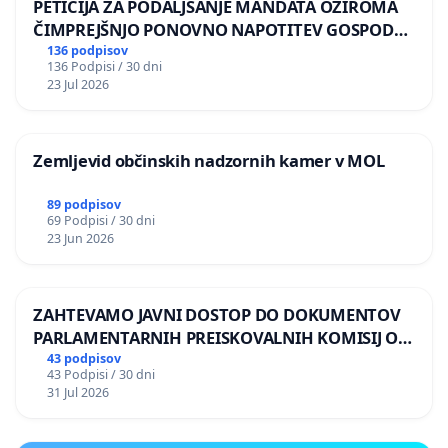
PETICIJA ZA PODALJŠANJE MANDATA OZIROMA
ČIMPREJŠNJO PONOVNO NAPOTITEV GOSPODA
BERNARDA ŠRAJNERJA NA VELEPOSLANIŠTVO
136 podpisov
136 Podpisi / 30 dni
REPUBLIKE SLOVENIJE V MOSKVI
23 Jul 2026
Zemljevid občinskih nadzornih kamer v MOL
89 podpisov
69 Podpisi / 30 dni
23 Jun 2026
ZAHTEVAMO JAVNI DOSTOP DO DOKUMENTOV
PARLAMENTARNIH PREISKOVALNIH KOMISIJ O
ILEGALNI TRGOVINI Z OROŽJEM
43 podpisov
43 Podpisi / 30 dni
31 Jul 2026