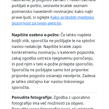
pošiljati e-pošto, sestavite kratek seznam
poimensko navedenih novinarjev; kako najti
prave ljudi, si oglejte
Kako pridobiti medijsko
pozornost za svojo peticijo
.
Napišite osebno e-pošto:
Če lahko najdete
boljši stik, sporočila ne pošiljajte le na splošni
naslov redakcije. Napišite kratek zapis
konkretnemu novinarju, v katerem pojasnite,
zakaj zgodba ustreza njegovemu poročanju,
in pod njim v telo e-pošte prilepite sporočilo.
Sporočila ne pošiljajte samo kot priponke:
priponke pogosto ostanejo neodprte. Zadeva
je lahko običajno kar naslov tiskovnega
sporočila.
Ponudite fotografijo:
Zgodba z uporabno
fotografijo ima več možnosti za objavo.
Ponudite jasno fotografijo kraja ali vpletenih