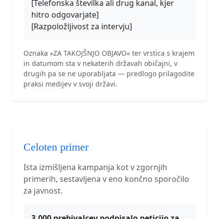
[Telefonska številka ali drug kanal, kjer
hitro odgovarjate]
[Razpoložljivost za intervju]
Oznaka »ZA TAKOJŠNJO OBJAVO« ter vrstica s krajem
in datumom sta v nekaterih državah običajni, v
drugih pa se ne uporabljata — predlogo prilagodite
praksi medijev v svoji državi.
Celoten primer
Ista izmišljena kampanja kot v zgornjih
primerih, sestavljena v eno končno sporočilo
za javnost.
3.000 prebivalcev podpisalo peticijo za