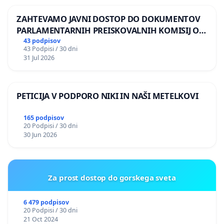
ZAHTEVAMO JAVNI DOSTOP DO DOKUMENTOV
PARLAMENTARNIH PREISKOVALNIH KOMISIJ O
ILEGALNI TRGOVINI Z OROŽJEM
43 podpisov
43 Podpisi / 30 dni
31 Jul 2026
PETICIJA V PODPORO NIKI IN NAŠI METELKOVI
165 podpisov
20 Podpisi / 30 dni
30 Jun 2026
Za prost dostop do gorskega sveta
6 479 podpisov
20 Podpisi / 30 dni
21 Oct 2024