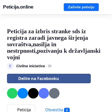
Peticija.online
Začnite peticijo
Peticija za izbris stranke sds iz
registra zaradi javnega širjenja
sovraštva,nasilja in
nestrpnosti,pozivanju k državljanski
vojni
Civilna iniciativa
· IR
C
Delite na Facebooku
Peticija
Obvestila
2