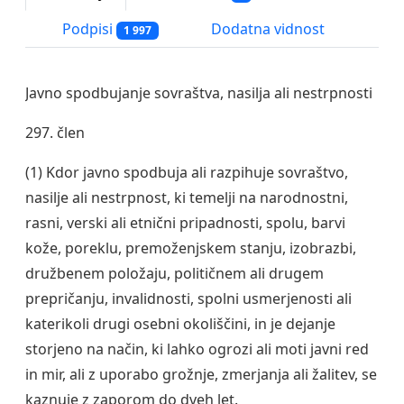
Podpisi
Dodatna vidnost
1 997
Javno spodbujanje sovraštva, nasilja ali nestrpnosti
297. člen
(1) Kdor javno spodbuja ali razpihuje sovraštvo,
nasilje ali nestrpnost, ki temelji na narodnostni,
rasni, verski ali etnični pripadnosti, spolu, barvi
kože, poreklu, premoženjskem stanju, izobrazbi,
družbenem položaju, političnem ali drugem
prepričanju, invalidnosti, spolni usmerjenosti ali
katerikoli drugi osebni okoliščini, in je dejanje
storjeno na način, ki lahko ogrozi ali moti javni red
in mir, ali z uporabo grožnje, zmerjanja ali žalitev, se
kaznuje z zaporom do dveh let.