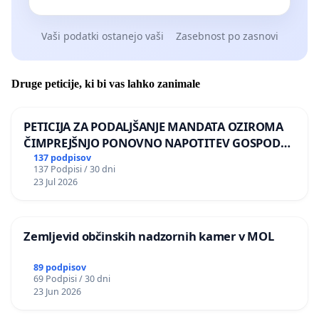
Vaši podatki ostanejo vaši
Zasebnost po zasnovi
Druge peticije, ki bi vas lahko zanimale
PETICIJA ZA PODALJŠANJE MANDATA OZIROMA
ČIMPREJŠNJO PONOVNO NAPOTITEV GOSPODA
BERNARDA ŠRAJNERJA NA VELEPOSLANIŠTVO
137 podpisov
137 Podpisi / 30 dni
REPUBLIKE SLOVENIJE V MOSKVI
23 Jul 2026
Zemljevid občinskih nadzornih kamer v MOL
89 podpisov
69 Podpisi / 30 dni
23 Jun 2026