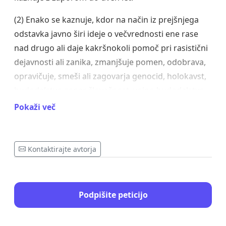
(2) Enako se kaznuje, kdor na način iz prejšnjega
odstavka javno širi ideje o večvrednosti ene rase
nad drugo ali daje kakršnokoli pomoč pri rasistični
dejavnosti ali zanika, zmanjšuje pomen, odobrava,
opravičuje, smeši ali zagovarja genocid, holokavst,
hudodelstvo zoper človečnost, vojno hudodelstvo,
agresijo ali druga kazniva dejanja zoper človečnost,
Pokaži več
kot so opredeljena v pravnem redu Republike
Slovenije.
Kontaktirajte avtorja
(3) Če je dejanje iz prejšnjih odstavkov storjeno z
objavo v sredstvih javnega obveščanja ali na
spletnih straneh se s kaznijo iz prvega ali drugega
Podpišite peticijo
odstavka tega člena kaznuje tudi odgovorni
urednik oziroma tisti, ki ga je nadomeščal, razen če
je šlo za prenos oddaje v živo, ki ga ni mogel