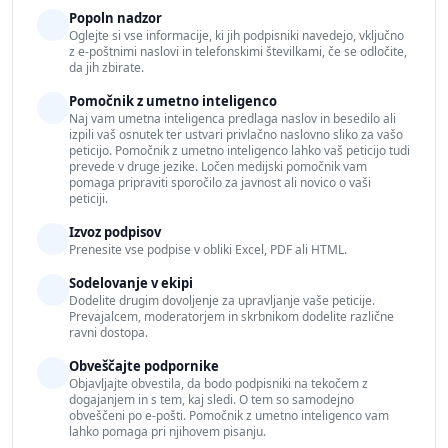
Popoln nadzor
Oglejte si vse informacije, ki jih podpisniki navedejo, vključno
z e-poštnimi naslovi in telefonskimi številkami, če se odločite,
da jih zbirate.
Pomočnik z umetno inteligenco
Naj vam umetna inteligenca predlaga naslov in besedilo ali
izpili vaš osnutek ter ustvari privlačno naslovno sliko za vašo
peticijo. Pomočnik z umetno inteligenco lahko vaš peticijo tudi
prevede v druge jezike. Ločen medijski pomočnik vam
pomaga pripraviti sporočilo za javnost ali novico o vaši
peticiji.
Izvoz podpisov
Prenesite vse podpise v obliki Excel, PDF ali HTML.
Sodelovanje v ekipi
Dodelite drugim dovoljenje za upravljanje vaše peticije.
Prevajalcem, moderatorjem in skrbnikom dodelite različne
ravni dostopa.
Obveščajte podpornike
Objavljajte obvestila, da bodo podpisniki na tekočem z
dogajanjem in s tem, kaj sledi. O tem so samodejno
obveščeni po e-pošti. Pomočnik z umetno inteligenco vam
lahko pomaga pri njihovem pisanju.