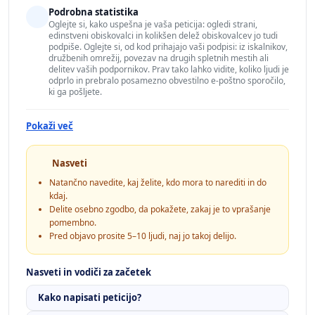
Podrobna statistika
Oglejte si, kako uspešna je vaša peticija: ogledi strani,
edinstveni obiskovalci in kolikšen delež obiskovalcev jo tudi
podpiše. Oglejte si, od kod prihajajo vaši podpisi: iz iskalnikov,
družbenih omrežij, povezav na drugih spletnih mestih ali
delitev vaših podpornikov. Prav tako lahko vidite, koliko ljudi je
odprlo in prebralo posamezno obvestilno e-poštno sporočilo,
ki ga pošljete.
Pokaži več
Nasveti
Natančno navedite, kaj želite, kdo mora to narediti in do
kdaj.
Delite osebno zgodbo, da pokažete, zakaj je to vprašanje
pomembno.
Pred objavo prosite 5–10 ljudi, naj jo takoj delijo.
Nasveti in vodiči za začetek
Kako napisati peticijo?