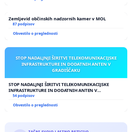
Zemljevid občinskih nadzornih kamer v MOL
87 podpisov
Obvestilo o preglednosti
STOP NADALJNJI ŠIRITVI TELEKOMUNIKACIJSKE
INFRASTRUKTURE IN DODATNIH ANTEN V
GRADIŠČAKU
STOP NADALJNJI ŠIRITVI TELEKOMUNIKACIJSKE
INFRASTRUKTURE IN DODATNIH ANTEN V
GRADIŠČAKU
54 podpisov
Obvestilo o preglednosti
ZAČNI SVOJO LASTNO PETICIJO