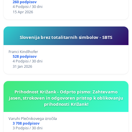
260 podpisov
4 Podpisi / 30 dni
15 Apr 2026
Slovenija brez totalitarnih simbolov - SBTS
Franci Kindlhofer
528 podpisov
4 Podpisi / 30 dni
31 Jan 2026
Prihodnost Križank - Odprto pismo: Zahtevamo
jasen, strokoven in odgovoren pristop k oblikovanju
prihodnosti Križank!
Varuhi Plečnikovega izročila
3 708 podpisov
3 Podpisi / 30 dni