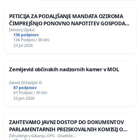
PETICIJA ZA PODALJŠANJE MANDATA OZIROMA
ČIMPREJŠNJO PONOVNO NAPOTITEV GOSPODA
BERNARDA ŠRAJNERJA NA VELEPOSLANIŠTVO
Dimitrij Djokić
136 podpisov
REPUBLIKE SLOVENIJE V MOSKVI
136 Podpisi / 30 dni
23 Jul 2026
Zemljevid občinskih nadzornih kamer v MOL
Zavod Državljan D
87 podpisov
67 Podpisi / 30 dni
23 Jun 2026
ZAHTEVAMO JAVNI DOSTOP DO DOKUMENTOV
PARLAMENTARNIH PREISKOVALNIH KOMISIJ O
ILEGALNI TRGOVINI Z OROŽJEM
Združenje v Gibanju OPS - Osvešče…