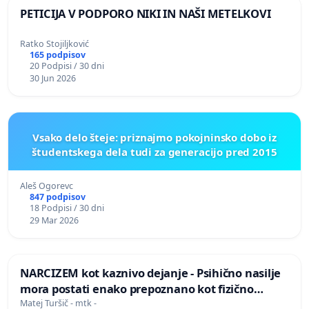
PETICIJA V PODPORO NIKI IN NAŠI METELKOVI
Ratko Stojiljković
165 podpisov
20 Podpisi / 30 dni
30 Jun 2026
Vsako delo šteje: priznajmo pokojninsko dobo iz
študentskega dela tudi za generacijo pred 2015
Aleš Ogorevc
847 podpisov
18 Podpisi / 30 dni
29 Mar 2026
NARCIZEM kot kaznivo dejanje - Psihično nasilje
mora postati enako prepoznano kot fizično
nasilje
Matej Turšič - mtk -