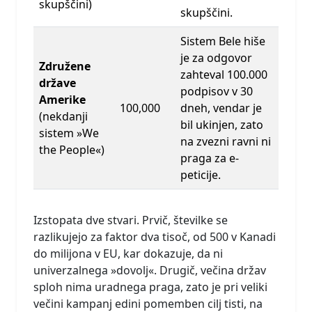
skupščini)
skupščini.
Sistem Bele hiše
je za odgovor
Združene
zahteval 100.000
države
podpisov v 30
Amerike
100,000
dneh, vendar je
(nekdanji
bil ukinjen, zato
sistem »We
na zvezni ravni ni
the People«)
praga za e-
peticije.
Izstopata dve stvari. Prvič, številke se
razlikujejo za faktor dva tisoč, od 500 v Kanadi
do milijona v EU, kar dokazuje, da ni
univerzalnega »dovolj«. Drugič, večina držav
sploh nima uradnega praga, zato je pri veliki
večini kampanj edini pomemben cilj tisti, na