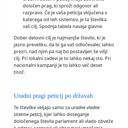
določen prag, ki sproži odgovor ali
razpravo. Če je vaša peticija vključena v
katerega od teh sistemov, je ta številka
vaš cilj. Spodnja tabela navaja glavne.
Dober delovni cilj je najmanjše število, ki je
jasno preveliko, da bi ga vaš odločevalec lahko
prezrl, nad njim pa naj bo postavljen še višji
cilj. Pri lokalni zadevi je to lahko nekaj sto. Pri
nacionalni kampanji je to lahko več deset
tisoč.
Uradni pragi peticij po državah
Te številke veljajo samo za
uradne vladne
sisteme peticij
, kjer lahko doseganje
določenega števila parlament ali vlado obveže
k odzivu, razpravi ali obravnavi vprašanja.