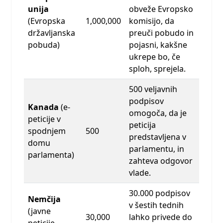
unija
obveže Evropsko
(Evropska
1,000,000
komisijo, da
državljanska
preuči pobudo in
pobuda)
pojasni, kakšne
ukrepe bo, če
sploh, sprejela.
500 veljavnih
podpisov
Kanada
(e-
omogoča, da je
peticije v
peticija
spodnjem
500
predstavljena v
domu
parlamentu, in
parlamenta)
zahteva odgovor
vlade.
30.000 podpisov
Nemčija
v šestih tednih
(javne
30,000
lahko privede do
peticije