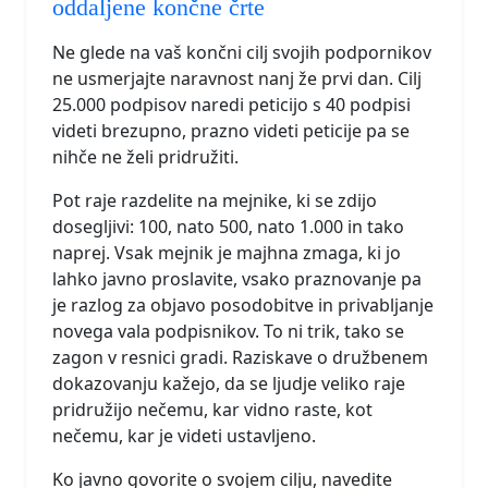
oddaljene končne črte
Ne glede na vaš končni cilj svojih podpornikov
ne usmerjajte naravnost nanj že prvi dan. Cilj
25.000 podpisov naredi peticijo s 40 podpisi
videti brezupno, prazno videti peticije pa se
nihče ne želi pridružiti.
Pot raje razdelite na mejnike, ki se zdijo
dosegljivi: 100, nato 500, nato 1.000 in tako
naprej. Vsak mejnik je majhna zmaga, ki jo
lahko javno proslavite, vsako praznovanje pa
je razlog za objavo posodobitve in privabljanje
novega vala podpisnikov. To ni trik, tako se
zagon v resnici gradi. Raziskave o družbenem
dokazovanju kažejo, da se ljudje veliko raje
pridružijo nečemu, kar vidno raste, kot
nečemu, kar je videti ustavljeno.
Ko javno govorite o svojem cilju, navedite