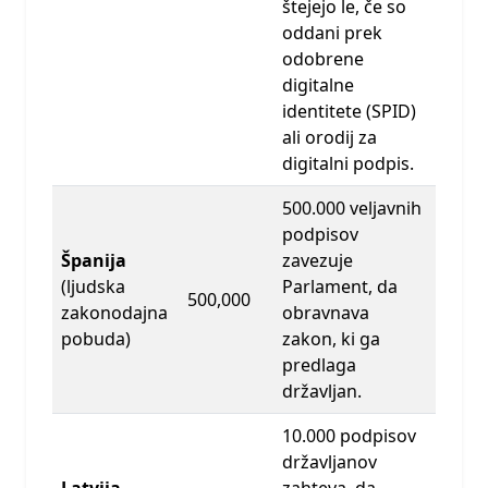
štejejo le, če so
oddani prek
odobrene
digitalne
identitete (SPID)
ali orodij za
digitalni podpis.
500.000 veljavnih
podpisov
Španija
zavezuje
(ljudska
Parlament, da
500,000
zakonodajna
obravnava
pobuda)
zakon, ki ga
predlaga
državljan.
10.000 podpisov
državljanov
Latvija
zahteva, da