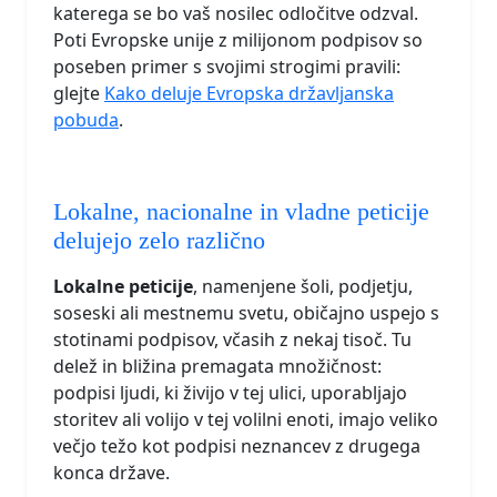
katerega se bo vaš nosilec odločitve odzval.
Poti Evropske unije z milijonom podpisov so
poseben primer s svojimi strogimi pravili:
glejte
Kako deluje Evropska državljanska
pobuda
.
Lokalne, nacionalne in vladne peticije
delujejo zelo različno
Lokalne peticije
, namenjene šoli, podjetju,
soseski ali mestnemu svetu, običajno uspejo s
stotinami podpisov, včasih z nekaj tisoč. Tu
delež in bližina premagata množičnost:
podpisi ljudi, ki živijo v tej ulici, uporabljajo
storitev ali volijo v tej volilni enoti, imajo veliko
večjo težo kot podpisi neznancev z drugega
konca države.