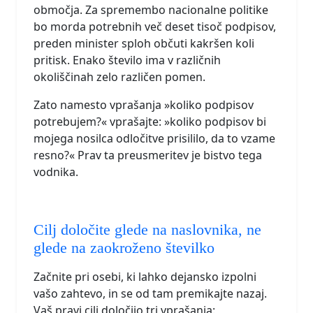
območja. Za spremembo nacionalne politike
bo morda potrebnih več deset tisoč podpisov,
preden minister sploh občuti kakršen koli
pritisk. Enako število ima v različnih
okoliščinah zelo različen pomen.
Zato namesto vprašanja »koliko podpisov
potrebujem?« vprašajte: »koliko podpisov bi
mojega nosilca odločitve prisililo, da to vzame
resno?« Prav ta preusmeritev je bistvo tega
vodnika.
Cilj določite glede na naslovnika, ne
glede na zaokroženo številko
Začnite pri osebi, ki lahko dejansko izpolni
vašo zahtevo, in se od tam premikajte nazaj.
Vaš pravi cilj določijo tri vprašanja: