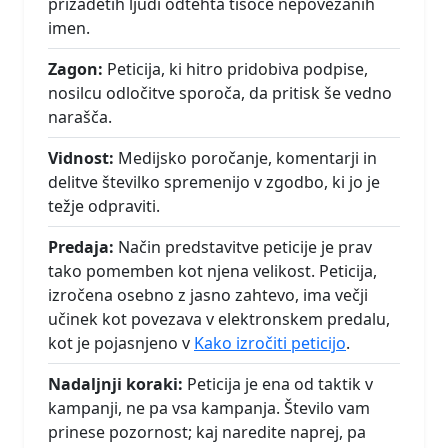
prizadetih ljudi odtehta tisoče nepovezanih
imen.
Zagon:
Peticija, ki hitro pridobiva podpise,
nosilcu odločitve sporoča, da pritisk še vedno
narašča.
Vidnost:
Medijsko poročanje, komentarji in
delitve številko spremenijo v zgodbo, ki jo je
težje odpraviti.
Predaja:
Način predstavitve peticije je prav
tako pomemben kot njena velikost. Peticija,
izročena osebno z jasno zahtevo, ima večji
učinek kot povezava v elektronskem predalu,
kot je pojasnjeno v
Kako izročiti peticijo
.
Nadaljnji koraki:
Peticija je ena od taktik v
kampanji, ne pa vsa kampanja. Število vam
prinese pozornost; kaj naredite naprej, pa