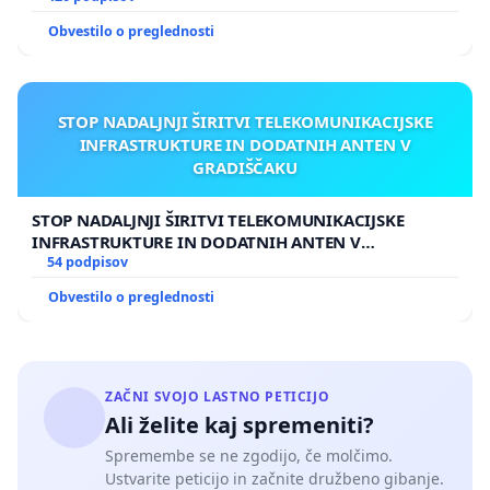
Obvestilo o preglednosti
STOP NADALJNJI ŠIRITVI TELEKOMUNIKACIJSKE
INFRASTRUKTURE IN DODATNIH ANTEN V
GRADIŠČAKU
STOP NADALJNJI ŠIRITVI TELEKOMUNIKACIJSKE
INFRASTRUKTURE IN DODATNIH ANTEN V
GRADIŠČAKU
54 podpisov
Obvestilo o preglednosti
ZAČNI SVOJO LASTNO PETICIJO
Ali želite kaj spremeniti?
Spremembe se ne zgodijo, če molčimo.
Ustvarite peticijo in začnite družbeno gibanje.