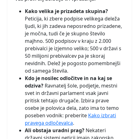
Kako velika je prizadeta skupina?
Peticija, ki zbere podpise velikega deleža
ljudi, ki jih zadeva neposredno prizadene,
je močna, tudi če je skupno število
majhno. 500 podpisov v kraju z 2.000
prebivalci je izjemno veliko; 500 v državi s
50 milijoni prebivalcev pa je skoraj
nevidnih. Delež je pogosto pomembnejši
od samega števila.
Kdo je nosilec odločitve in na kaj se
odziva?
Ravnatelj šole, podjetje, mestni
svet in državni parlament vsak javni
pritisk tehtajo drugače. Izbira prave
osebe je polovica dela, zato ima to temo
poseben vodnik: preberite
Kako izbrati
pravega odločevalca
.
Ali obstaja uradni prag?
Nekateri
državni sistemi peticij imajo zakonsko