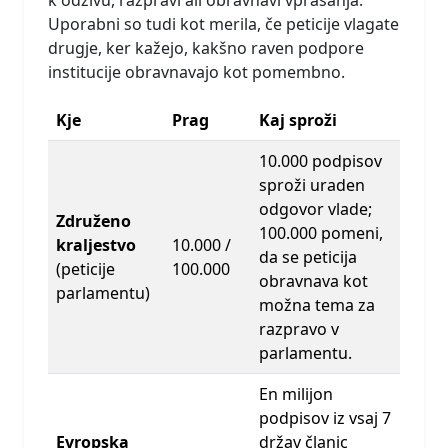
Uporabni so tudi kot merila, če peticije vlagate
drugje, ker kažejo, kakšno raven podpore
institucije obravnavajo kot pomembno.
Kje
Prag
Kaj sproži
10.000 podpisov
sproži uraden
odgovor vlade;
Združeno
100.000 pomeni,
kraljestvo
10.000 /
da se peticija
(peticije
100.000
obravnava kot
parlamentu)
možna tema za
razpravo v
parlamentu.
En milijon
podpisov iz vsaj 7
Evropska
držav članic