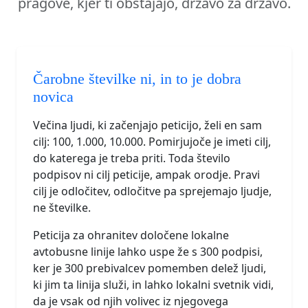
pragove, kjer ti obstajajo, državo za državo.
Čarobne številke ni, in to je dobra
novica
Večina ljudi, ki začenjajo peticijo, želi en sam
cilj: 100, 1.000, 10.000. Pomirjujoče je imeti cilj,
do katerega je treba priti. Toda število
podpisov ni cilj peticije, ampak orodje. Pravi
cilj je odločitev, odločitve pa sprejemajo ljudje,
ne številke.
Peticija za ohranitev določene lokalne
avtobusne linije lahko uspe že s 300 podpisi,
ker je 300 prebivalcev pomemben delež ljudi,
ki jim ta linija služi, in lahko lokalni svetnik vidi,
da je vsak od njih volivec iz njegovega