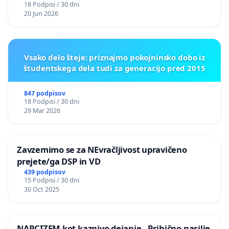
18 Podpisi / 30 dni
20 Jun 2026
Vsako delo šteje: priznajmo pokojninsko dobo iz
študentskega dela tudi za generacijo pred 2015
847 podpisov
18 Podpisi / 30 dni
29 Mar 2026
Zavzemimo se za NEvračljivost upravičeno
prejete/ga DSP in VD
439 podpisov
15 Podpisi / 30 dni
30 Oct 2025
NARCIZEM kot kaznivo dejanje - Psihično nasilje