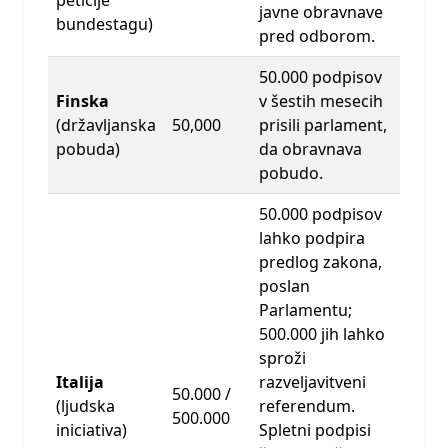
javne obravnave
bundestagu)
pred odborom.
50.000 podpisov
Finska
v šestih mesecih
(državljanska
50,000
prisili parlament,
pobuda)
da obravnava
pobudo.
50.000 podpisov
lahko podpira
predlog zakona,
poslan
Parlamentu;
500.000 jih lahko
sproži
Italija
razveljavitveni
50.000 /
(ljudska
referendum.
500.000
iniciativa)
Spletni podpisi