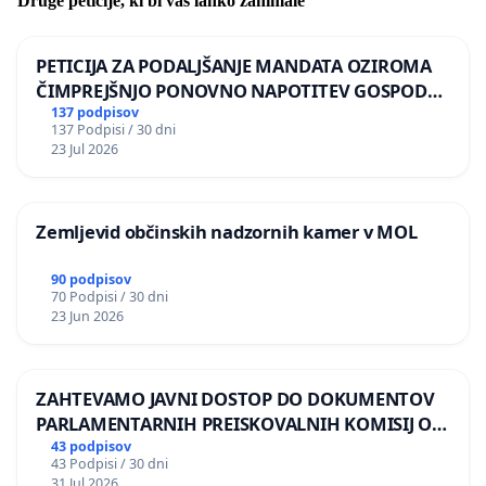
Druge peticije, ki bi vas lahko zanimale
PETICIJA ZA PODALJŠANJE MANDATA OZIROMA
ČIMPREJŠNJO PONOVNO NAPOTITEV GOSPODA
BERNARDA ŠRAJNERJA NA VELEPOSLANIŠTVO
137 podpisov
137 Podpisi / 30 dni
REPUBLIKE SLOVENIJE V MOSKVI
23 Jul 2026
Zemljevid občinskih nadzornih kamer v MOL
90 podpisov
70 Podpisi / 30 dni
23 Jun 2026
ZAHTEVAMO JAVNI DOSTOP DO DOKUMENTOV
PARLAMENTARNIH PREISKOVALNIH KOMISIJ O
ILEGALNI TRGOVINI Z OROŽJEM
43 podpisov
43 Podpisi / 30 dni
31 Jul 2026