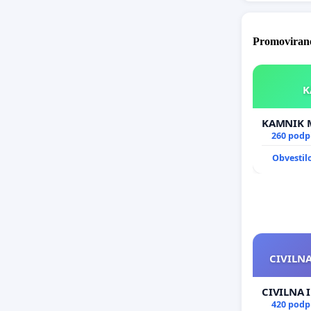
Promovirane
260 podp
Obvestil
CIVILNA
CIVILNA 
420 podp