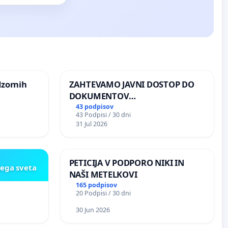
dzornih
ZAHTEVAMO JAVNI DOSTOP DO
DOKUMENTOV
PARLAMENTARNIH
43 podpisov
43 Podpisi / 30 dni
PREISKOVALNIH KOMISIJ O
31 Jul 2026
ILEGALNI TRGOVINI Z OROŽJEM
PETICIJA V PODPORO NIKI IN
kega sveta
NAŠI METELKOVI
165 podpisov
20 Podpisi / 30 dni
30 Jun 2026