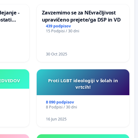
ejanje -
Zavzemimo se za NEvračljivost
stati
upravičeno prejete/ga DSP in VD
izično
439 podpisov
15 Podpisi / 30 dni
30 Oct 2025
MEDVEDOV
Proti LGBT ideologiji v šolah in
vrtcih!
8 090 podpisov
8 Podpisi / 30 dni
16 Jun 2025