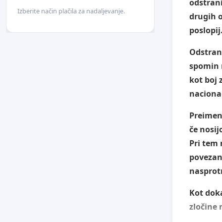
odstran
Izberite način plačila za nadaljevanje.
drugih o
poslopij
Odstrani
spomin n
kot boj 
naciona
Preimeno
če nosij
Pri tem 
povezan
nasprot
Kot dok
zločine 