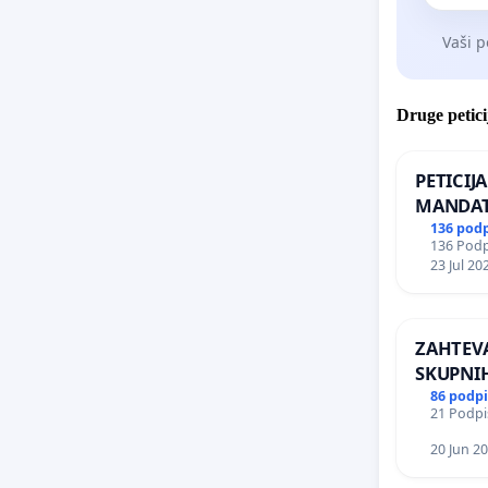
Vaši p
Druge petici
PETICIJ
MANDAT
ČIMPRE
136 pod
136 Podpi
NAPOTI
23 Jul 20
ŠRAJNER
REPUBLI
ZAHTEVA
SKUPNI
PREBIVA
86 podp
21 Podpis
SKUPNO
20 Jun 2