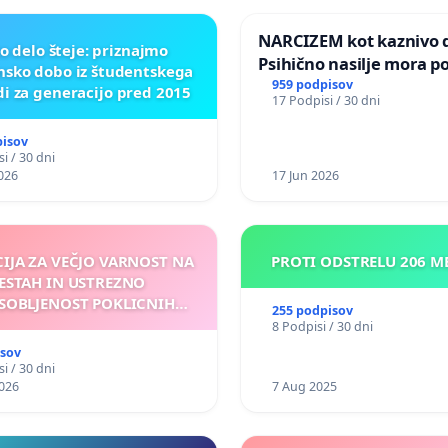
NARCIZEM kot kaznivo d
o delo šteje: priznajmo
Psihično nasilje mora po
nsko dobo iz študentskega
enako prepoznano kot f
959 podpisov
di za generacijo pred 2015
17 Podpisi / 30 dni
nasilje
pisov
i / 30 dni
026
17 Jun 2026
CIJA ZA VEČJO VARNOST NA
PROTI ODSTRELU 206 
ESTAH IN USTREZNO
SOBLJENOST POKLICNIH
255 podpisov
VOZNIKOV
8 Podpisi / 30 dni
isov
i / 30 dni
026
7 Aug 2025