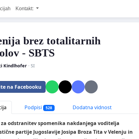
cijah
Kontakt:
nija brez totalitarnih
olov - SBTS
i Kindlhofer
· SI
ite na Facebooku
ija
Podpisi
Dodatna vidnost
528
 za odstranitev spomenika nakdanjega voditelja
ične partije Jugoslavije Josipa Broza Tita v Velenju in