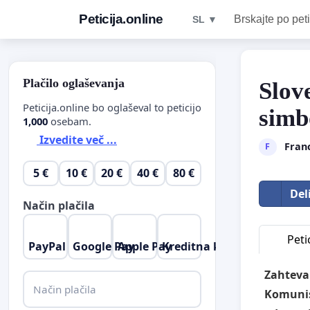
Peticija.online
Brskajte po peti
SL ▼
Plačilo oglaševanja
Slove
Peticija.online bo oglaševal to peticijo
simb
1,000
osebam.
Izvedite več ...
Franc
F
5 €
10 €
20 €
40 €
80 €
Del
Način plačila
Petic
PayPal
Google Pay
Apple Pay
Kreditna kartica
Zahteva
Način plačila
Komunist