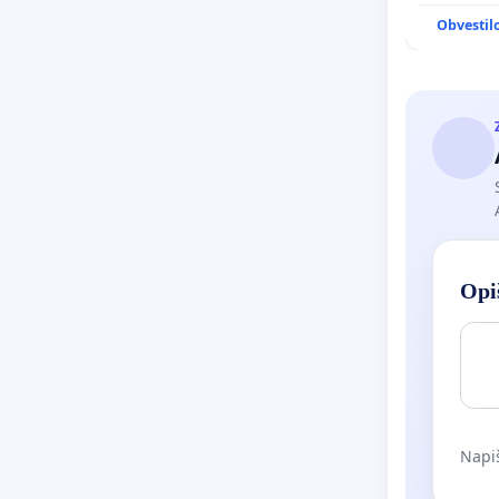
Obvestil
Opiš
Napiš