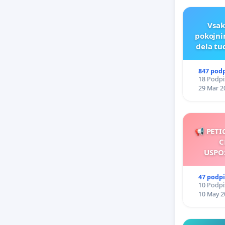
Vsak
pokojni
dela tu
847 pod
18 Podpis
29 Mar 2
📢 PETI
C
USPO
47 podp
10 Podpis
10 May 2