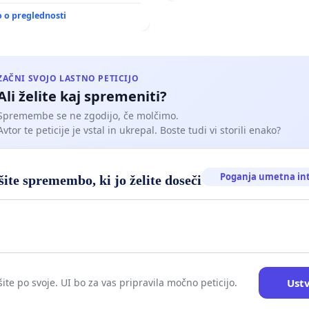
o o preglednosti
ZAČNI SVOJO LASTNO PETICIJO
Ali želite kaj spremeniti?
Spremembe se ne zgodijo, če molčimo.
Avtor te peticije je vstal in ukrepal. Boste tudi vi storili enako?
Poganja umetna in
ite spremembo, ki jo želite doseči
Ustv
ite po svoje. UI bo za vas pripravila močno peticijo.