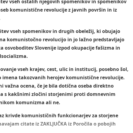
itev vseh ostalih njegovih spomenikov in spomenikov
seb komunistične revolucije z javnih površin in iz
.
tev vseh spomenikov in drugih obeležij, ki obujajo
a komunistočno revolucijo in jo lažno predstavljajo
za osvoboditev Slovenije izpod okupacije fašizma in
lsocializma.
vanje vseh krajev, cest, ulic in institucij, posebno šol,
o imena takozvanih herojev komunistične revolucije.
ni važna ocena, če je bila dotična oseba direktno
a s kakšnimi zločini storjenimi proti domnevnim
nikom komunizma ali ne.
az krivde komunističnih funkcionarjev za storjene
navajam citate iz ZAKLJUČKA iz Poročila o pobojih