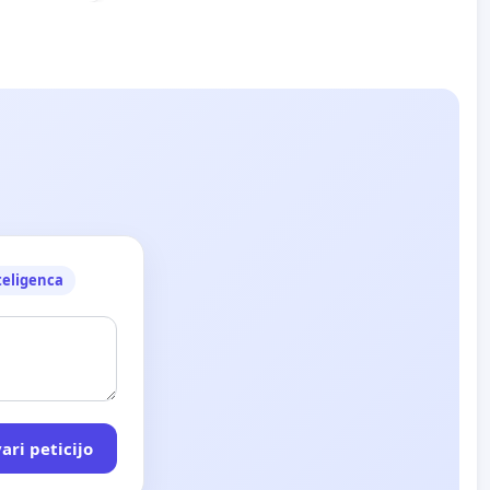
teligenca
ari peticijo