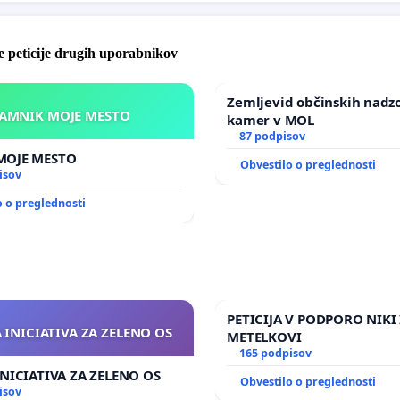
 peticije drugih uporabnikov
Zemljevid občinskih nadz
KAMNIK MOJE MESTO
kamer v MOL
87 podpisov
KAMNIK MOJE MESTO
Obvestilo o preglednosti
isov
o o preglednosti
PETICIJA V PODPORO NIKI 
 INICIATIVA ZA ZELENO OS
METELKOVI
165 podpisov
INICIATIVA ZA ZELENO OS
Obvestilo o preglednosti
isov