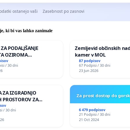
odatki ostanejo vaši
Zasebnost po zasnovi
je, ki bi vas lahko zanimale
A ZA PODALJŠANJE
Zemljevid občinskih na
A OZIROMA
kamer v MOL
JŠNJO PONOVNO
pisov
87 podpisov
si / 30 dni
67 Podpisi / 30 dni
TEV GOSPODA BERNARDA
26
23 Jun 2026
JA NA VELEPOSLANIŠTVO
KE SLOVENIJE V MOSKVI
 ZA IZGRADNJO
Za prost dostop do gors
H PROSTOROV ZA
LCE KRAJEVNE
isov
6 479 podpisov
i / 30 dni
STI PRESTRANEK
21 Podpisi / 30 dni
026
21 Oct 2024