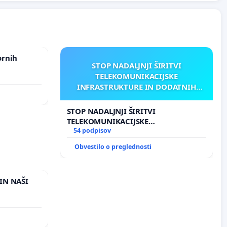
ornih
STOP NADALJNJI ŠIRITVI
TELEKOMUNIKACIJSKE
INFRASTRUKTURE IN DODATNIH
ANTEN V GRADIŠČAKU
STOP NADALJNJI ŠIRITVI
TELEKOMUNIKACIJSKE
INFRASTRUKTURE IN DODATNIH
54 podpisov
ANTEN V GRADIŠČAKU
Obvestilo o preglednosti
IN NAŠI