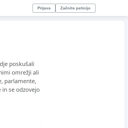
Prijava
Začnite peticijo
udje poskušali
imi omrežji ali
te, parlamente,
e in se odzovejo