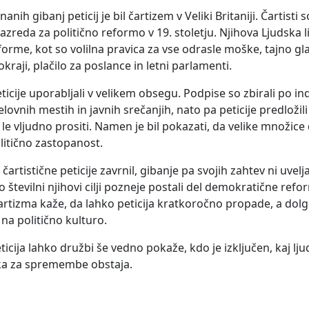
anih gibanj peticij je bil čartizem v Veliki Britaniji. Čartisti s
zreda za politično reformo v 19. stoletju. Njihova Ljudska li
forme, kot so volilna pravica za vse odrasle moške, tajno gl
 okraji, plačilo za poslance in letni parlamenti.
eticije uporabljali v velikem obsegu. Podpise so zbirali po in
lovnih mestih in javnih srečanjih, nato pa peticije predložil
 le vljudno prositi. Namen je bil pokazati, da velike množice
litično zastopanost.
čartistične peticije zavrnil, gibanje pa svojih zahtev ni uvelja
 številni njihovi cilji pozneje postali del demokratične refo
rtizma kaže, da lahko peticija kratkoročno propade, a dol
na politično kulturo.
icija lahko družbi še vedno pokaže, kdo je izključen, kaj ljud
ska za spremembe obstaja.