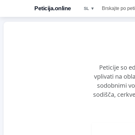
Peticija.online
Brskajte po peti
SL ▼
Peticije so e
vplivati na ob
sodobnimi voli
sodišča, cerkve