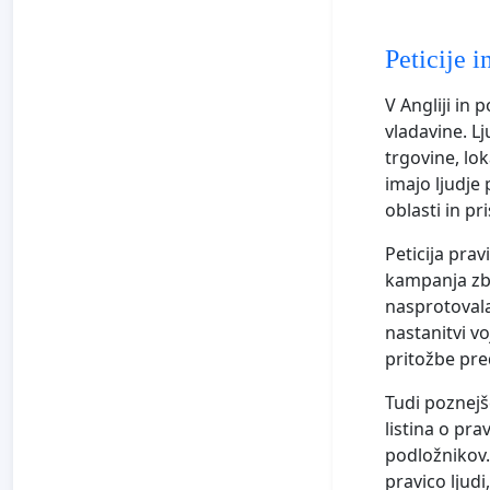
Peticije i
V Angliji in 
vladavine. Lj
trgovine, lok
imajo ljudje 
oblasti in pr
Peticija prav
kampanja zbir
nasprotovala
nastanitvi v
pritožbe pred
Tudi poznejš
listina o pra
podložnikov.
pravico ljudi