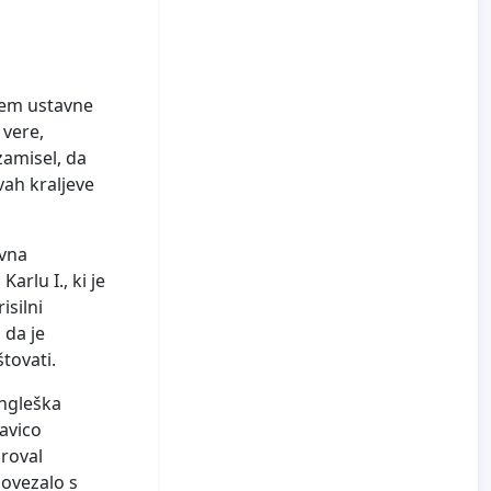
ojem ustavne
 vere,
zamisel, da
vah kraljeve
avna
arlu I., ki je
isilni
 da je
štovati.
Angleška
ravico
aroval
povezalo s