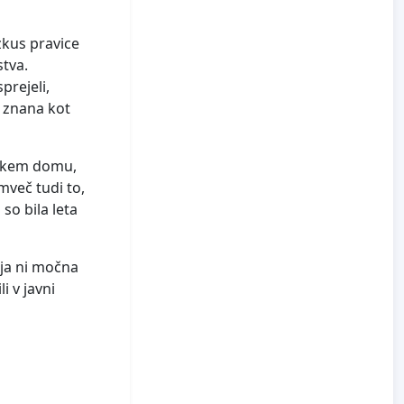
zkus pravice
stva.
prejeli,
a znana kot
iškem domu,
emveč tudi to,
 so bila leta
ija ni močna
i v javni