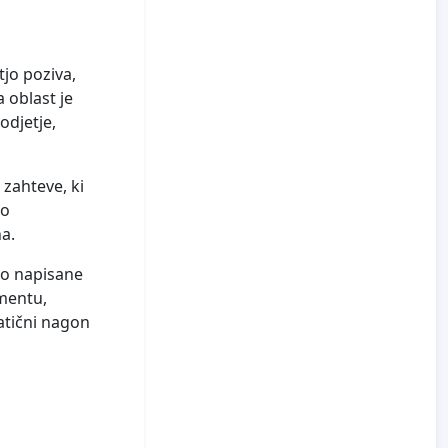
tjo poziva,
a oblast je
odjetje,
zahteve, ki
vo
a.
 so napisane
amentu,
atični nagon