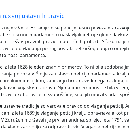
n razvoj ustavnih pravic
pozneje v Veliki Britaniji so se peticije tesno povezale z razv
udje so kroni in parlamentu naslavljali peticije glede davkov,
alnih težav, pravnih pravic in političnih pritožb. Sčasoma je 
pravico do vlaganja peticij, postala del širšega boja o omejit
istojnosti parlamenta.
ic iz leta 1628 je eden znanih primerov. To ni bila sodobna j
anja podpisov. Šlo je za ustavno peticijo parlamenta kralju K
 prisilnim posojilom, zapiranju brez navedenega razloga, pr
ojakov in vojaškemu pravu. Njena pomembnost je bila v tem,
stavila kot pravice in svoboščine, ki bi jih moral vladar spo
e ustavne tradicije so varovale pravico do vlaganja peticij. 
vicah iz leta 1689 je vlaganje peticij kralju obravnavala kot p
 V Združenih državah je prvi amandma, sprejet leta 1791, v
, da vlado zaprosijo za odpravo krivic. Vlaganje peticij se je 