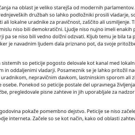
anja na oblast je veliko starejša od modernih parlamentov. 
srednjeveških družbah so lahko podložniki prosili vladarje, s
i ali lokalne uradnike za pravičnost, zaščito ali usmiljenje. Ti
slu niso bili demokratični. Ljudje niso nujno imeli enakih p
rji pa se niso bili vedno dolžni odzvati. Kljub temu je bila ta
r je navadnim ljudem dala priznano pot, da svoje pritožbe
h sistemih so peticije pogosto delovale kot kanal med lokal
m in oddaljenimi vladarji. Posameznik se je lahko pritožil n
 uradnikom, nepravičnim davkom, lastninskim sporom ali z
e osebe. Ponekod so peticije postale del upravnega življenja
ožbe, pregledovale pisne zahteve in jih uporabljale za nadzor
godovina pokaže pomembno dejstvo. Peticije se niso začele
je interneta. Začele so se kot način, kako od oblasti zahtev