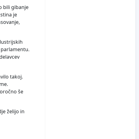
o bili gibanje
stina je
asovanje,
dustrijskih
i parlamentu.
 delavcev
vilo takoj.
rme.
goročno še
je želijo in