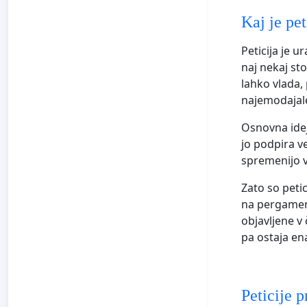
Kaj je pet
Peticija je u
naj nekaj sto
lahko vlada, 
najemodajale
Osnovna idej
jo podpira ve
spremenijo v
Zato so petic
na pergament
objavljene v
pa ostaja en
Peticije 