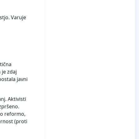
stjo. Varuje
itična
 je zdaj
ostala javni
j. Aktivisti
azpršeno.
no reformo,
rnost (proti