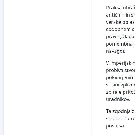
Praksa obrač
antičnih in 
verske oblast
sodobnem smi
pravic, vlada
pomembna, ke
navzgor.
V imperijski
prebivalstvo
pokvarjenim
strani vplivn
zbirale prit
uradnikov.
Ta zgodnja z
sodobno orod
posluša.