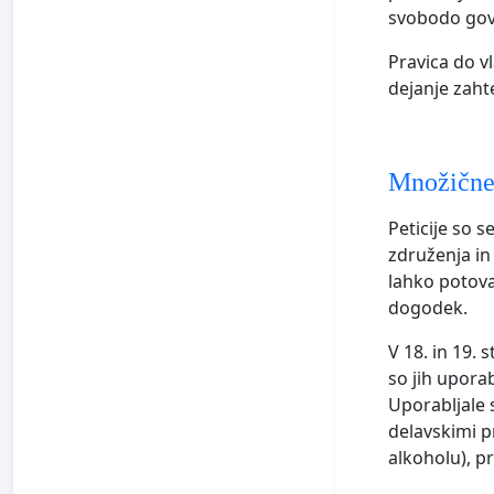
svobodo govo
Pravica do v
dejanje zah
Množične 
Peticije so s
združenja in 
lahko potova
dogodek.
V 18. in 19.
so jih upora
Uporabljale 
delavskimi p
alkoholu), p