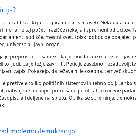
icija?
radna zahteva, ki jo podpira ena ali več oseb. Nekoga z oblas
ri, neha nekaj početi, razišče nekaj ali spremeni odločitev. T
parlament, sodišče, mestni svet, šolski odbor, delodajalec, p
c, univerza ali javni organ.
a je preprosta: posameznika je morda lahko prezreti, jasne 
liko ljudi, pa je težje zavrniti. Peticije zasebno nezadovoljst
 javni zapis. Pokažejo, da težava ni le osebna, temveč skupn
ije preživele toliko političnih sistemov in tehnologij. Lahko
, natisnjene na papir, prenašane po ulicah, izročene parl
 časopisu ali deljene na spletu. Oblika se spreminja, demokr
ak.
pred moderno demokracijo