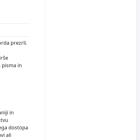
orda prezrli.
irše
, pisma in
niji in
stvu
dnega dostopa
i ali