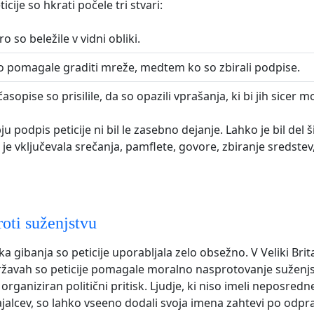
cije so hkrati počele tri stvari:
 so beležile v vidni obliki.
o pomagale graditi mreže, medtem ko so zbirali podpise.
asopise so prisilile, da so opazili vprašanja, ki bi jih sicer m
 podpis peticije ni bil le zasebno dejanje. Lahko je bil del š
 je vključevala srečanja, pamflete, govore, zbiranje sredstev
roti suženjstvu
a gibanja so peticije uporabljala zelo obsežno. V Veliki Brita
ržavah so peticije pomagale moralno nasprotovanje suženj
organiziran politični pritisk. Ljudje, ki niso imeli neposre
alcev, so lahko vseeno dodali svoja imena zahtevi po odprav