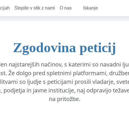
cijah
Stopite v stik z nami
O nas
Iskanje
Zgodovina peticij
den najstarejših načinov, s katerimi so navadni lj
last. Že dolgo pred spletnimi platformami, družben
tvami so ljudje s peticijami prosili vladarje, sve
, podjetja in javne institucije, naj odpravijo težav
na pritožbe.