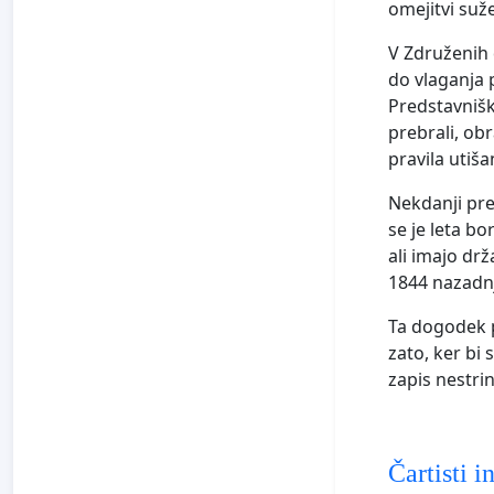
omejitvi suž
V Združenih 
do vlaganja p
Predstavniški
prebrali, obr
pravila utiša
Nekdanji pre
se je leta bo
ali imajo drž
1844 nazadnj
Ta dogodek p
zato, ker bi 
zapis nestrin
Čartisti i