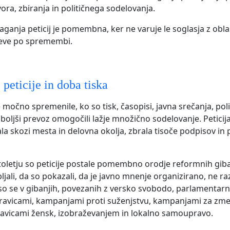
ra, zbiranja in političnega sodelovanja.
laganja peticij je pomembna, ker ne varuje le soglasja z obla
teve po spremembi.
peticije in doba tiska
e močno spremenile, ko so tisk, časopisi, javna srečanja, pol
boljši prevoz omogočili lažje množično sodelovanje. Peticija
la skozi mesta in delovna okolja, zbrala tisoče podpisov in p
 stoletju so peticije postale pomembno orodje reformnih giban
bljali, da so pokazali, da je javno mnenje organizirano, ne r
so se v gibanjih, povezanih z versko svobodo, parlamentar
ravicami, kampanjami proti suženjstvu, kampanjami za zme
ravicami žensk, izobraževanjem in lokalno samoupravo.