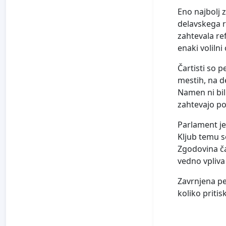
Eno najbolj zn
delavskega ra
zahtevala re
enaki volilni
Čartisti so p
mestih, na de
Namen ni bil
zahtevajo po
Parlament je 
Kljub temu so
Zgodovina ča
vedno vpliva 
Zavrnjena pet
koliko priti