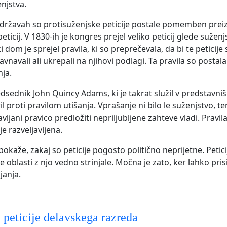
enjstva.
državah so protisuženjske peticije postale pomemben prei
eticij. V 1830-ih je kongres prejel veliko peticij glede suženj
 dom je sprejel pravila, ki so preprečevala, da bi te peticije s
avnavali ali ukrepali na njihovi podlagi. Ta pravila so postal
nja.
dsednik John Quincy Adams, ki je takrat služil v predstavn
ril proti pravilom utišanja. Vprašanje ni bilo le suženjstvo, t
avljani pravico predložiti nepriljubljene zahteve vladi. Pravila
e razveljavljena.
okaže, zakaj so peticije pogosto politično neprijetne. Petic
se oblasti z njo vedno strinjale. Močna je zato, ker lahko prisil
janja.
n peticije delavskega razreda