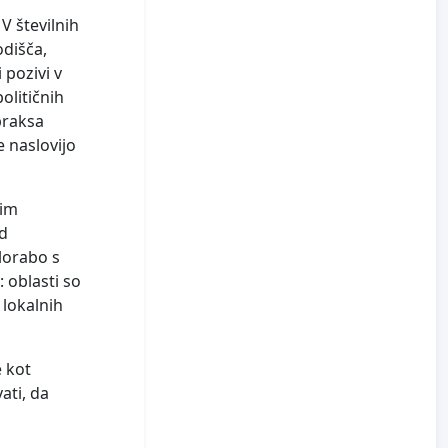
V številnih
odišča,
 pozivi v
olitičnih
 praksa
 naslovijo
nim
ad
lorabo s
: oblasti so
 lokalnih
 kot
ati, da