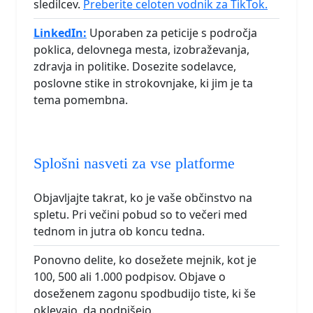
sledilcev.
Preberite celoten vodnik za TikTok.
LinkedIn:
Uporaben za peticije s področja
poklica, delovnega mesta, izobraževanja,
zdravja in politike. Dosezite sodelavce,
poslovne stike in strokovnjake, ki jim je ta
tema pomembna.
Splošni nasveti za vse platforme
Objavljajte takrat, ko je vaše občinstvo na
spletu. Pri večini pobud so to večeri med
tednom in jutra ob koncu tedna.
Ponovno delite, ko dosežete mejnik, kot je
100, 500 ali 1.000 podpisov. Objave o
doseženem zagonu spodbudijo tiste, ki še
oklevajo, da podpišejo.