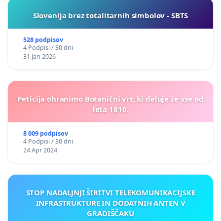
Slovenija brez totalitarnih simbolov - SBTS
528 podpisov
4 Podpisi / 30 dni
31 Jan 2026
Peticija ohranimo Botanični vrt, ki deluje že vse od
leta 1810.
8 009 podpisov
4 Podpisi / 30 dni
24 Apr 2024
STOP NADALJNJI ŠIRITVI TELEKOMUNIKACIJSKE
INFRASTRUKTURE IN DODATNIH ANTEN V
GRADIŠČAKU