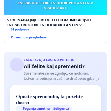
INFRASTRUKTURE IN DODATNIH ANTEN V
GRADIŠČAKU
STOP NADALJNJI ŠIRITVI TELEKOMUNIKACIJSKE
INFRASTRUKTURE IN DODATNIH ANTEN V
GRADIŠČAKU
54 podpisov
Obvestilo o preglednosti
ZAČNI SVOJO LASTNO PETICIJO
Ali želite kaj spremeniti?
Spremembe se ne zgodijo, če molčimo.
Ustvarite peticijo in začnite družbeno gibanje.
Opišite spremembo, ki jo želite
doseči
Poganja umetna inteligenca