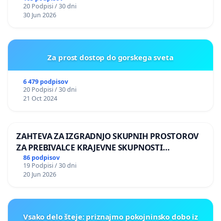
20 Podpisi / 30 dni
30 Jun 2026
Za prost dostop do gorskega sveta
6 479 podpisov
20 Podpisi / 30 dni
21 Oct 2024
ZAHTEVA ZA IZGRADNJO SKUPNIH PROSTOROV
ZA PREBIVALCE KRAJEVNE SKUPNOSTI
PRESTRANEK
86 podpisov
19 Podpisi / 30 dni
20 Jun 2026
Vsako delo šteje: priznajmo pokojninsko dobo iz