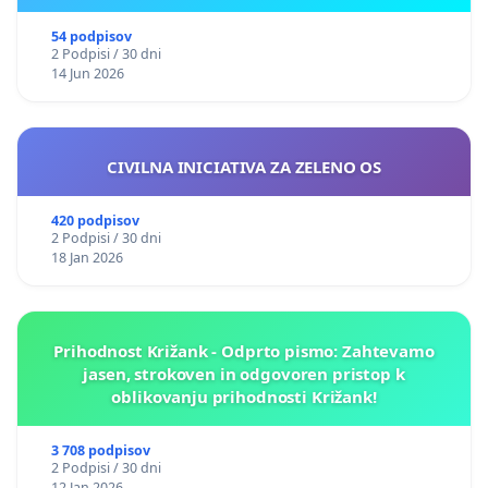
54 podpisov
2 Podpisi / 30 dni
14 Jun 2026
CIVILNA INICIATIVA ZA ZELENO OS
420 podpisov
2 Podpisi / 30 dni
18 Jan 2026
Prihodnost Križank - Odprto pismo: Zahtevamo
jasen, strokoven in odgovoren pristop k
oblikovanju prihodnosti Križank!
3 708 podpisov
2 Podpisi / 30 dni
12 Jan 2026