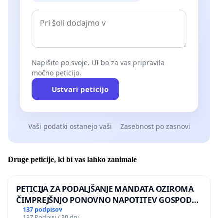
Napišite po svoje. UI bo za vas pripravila
močno peticijo.
Ustvari peticijo
Vaši podatki ostanejo vaši
Zasebnost po zasnovi
Druge peticije, ki bi vas lahko zanimale
PETICIJA ZA PODALJŠANJE MANDATA OZIROMA
ČIMPREJŠNJO PONOVNO NAPOTITEV GOSPODA
BERNARDA ŠRAJNERJA NA VELEPOSLANIŠTVO
137 podpisov
137 Podpisi / 30 dni