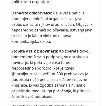
politikov in organizacij.
Označite odločevalce:
Če je vaša peticija
namenjena določeni organizaciji ali javni
osebi, označite njihov uradni račun. Objava, ki
neposredno označi odločevalca, ustvarja javni
pritisk in jo lahko vidi tudi njihova
komunikacijska ekipa.
Stopite v stik z novinarji:
Ko zberete dovolj
pomembno število podpisov, se obrnite na
novinarje, ki pokrivajo vašo temo.
Neposredno sporočilo, kot je "Živjo
@LocalJournalist, več kot 500 prebivalcev je
podpisalo našo peticijo za rešitev krajevne
knjižnice. Bi vas zgodba zanimala?", lahko
pripelje do medijskega poročanja, ki prinese
še veliko več podpisov.