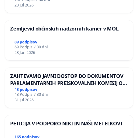
REPUBLIKE SLOVENIJE V MOSKVI
23 Jul 2026
Zemljevid občinskih nadzornih kamer v MOL
89 podpisov
69 Podpisi / 30 dni
23 Jun 2026
ZAHTEVAMO JAVNI DOSTOP DO DOKUMENTOV
PARLAMENTARNIH PREISKOVALNIH KOMISIJ O
ILEGALNI TRGOVINI Z OROŽJEM
43 podpisov
43 Podpisi / 30 dni
31 Jul 2026
PETICIJA V PODPORO NIKI IN NAŠI METELKOVI
165 podpisov