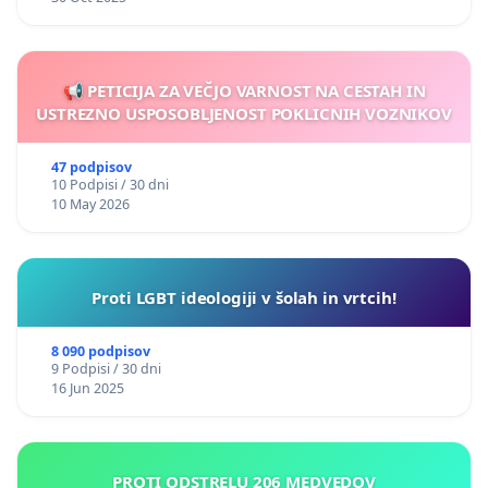
📢 PETICIJA ZA VEČJO VARNOST NA CESTAH IN
USTREZNO USPOSOBLJENOST POKLICNIH VOZNIKOV
47 podpisov
10 Podpisi / 30 dni
10 May 2026
Proti LGBT ideologiji v šolah in vrtcih!
8 090 podpisov
9 Podpisi / 30 dni
16 Jun 2025
PROTI ODSTRELU 206 MEDVEDOV