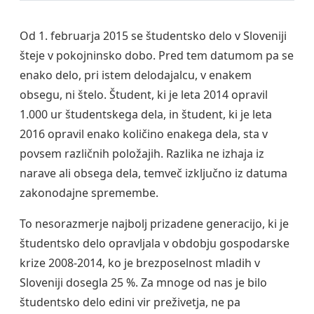
Od 1. februarja 2015 se študentsko delo v Sloveniji
šteje v pokojninsko dobo. Pred tem datumom pa se
enako delo, pri istem delodajalcu, v enakem
obsegu, ni štelo. Študent, ki je leta 2014 opravil
1.000 ur študentskega dela, in študent, ki je leta
2016 opravil enako količino enakega dela, sta v
povsem različnih položajih. Razlika ne izhaja iz
narave ali obsega dela, temveč izključno iz datuma
zakonodajne spremembe.
To nesorazmerje najbolj prizadene generacijo, ki je
študentsko delo opravljala v obdobju gospodarske
krize 2008-2014, ko je brezposelnost mladih v
Sloveniji dosegla 25 %. Za mnoge od nas je bilo
študentsko delo edini vir preživetja, ne pa