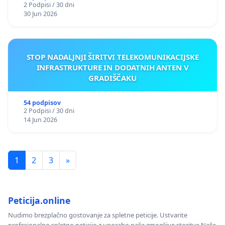
2 Podpisi / 30 dni
30 Jun 2026
STOP NADALJNJI ŠIRITVI TELEKOMUNIKACIJSKE
INFRASTRUKTURE IN DODATNIH ANTEN V
GRADIŠČAKU
54 podpisov
2 Podpisi / 30 dni
14 Jun 2026
1
2
3
»
Peticija.online
Nudimo brezplačno gostovanje za spletne peticije. Ustvarite
profesionalno spletno peticijo z uporabo naše zmogljive storitve.Naše