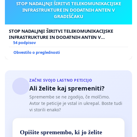
STOP NADALJNJI ŠIRITVI TELEKOMUNIKACIJSKE
INFRASTRUKTURE IN DODATNIH ANTEN V
GRADIŠČAKU
STOP NADALJNJI ŠIRITVI TELEKOMUNIKACIJSKE
INFRASTRUKTURE IN DODATNIH ANTEN V
GRADIŠČAKU
54 podpisov
Obvestilo o preglednosti
ZAČNI SVOJO LASTNO PETICIJO
Ali želite kaj spremeniti?
Spremembe se ne zgodijo, če molčimo.
Avtor te peticije je vstal in ukrepal. Boste tudi
vi storili enako?
Opišite spremembo, ki jo želite