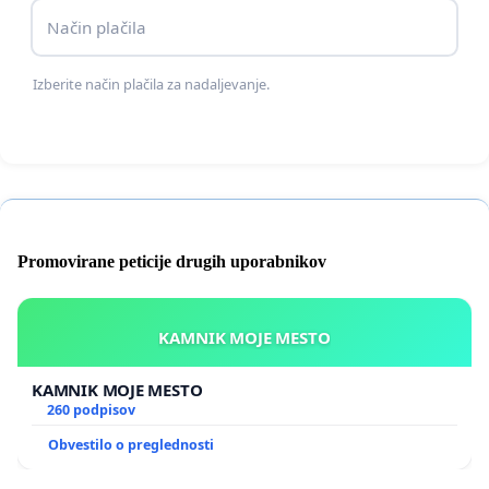
sistemske medgeneracijske neenakosti.
Način plačila
Načelo "vsako delo šteje" mora pomeniti vsako
Izberite način plačila za nadaljevanje.
delo, ne le delo po določenem datumu.
Promovirane peticije drugih uporabnikov
KAMNIK MOJE MESTO
KAMNIK MOJE MESTO
260 podpisov
Obvestilo o preglednosti