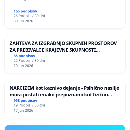
165 podpisov
26 Podpisi / 30 dni
30 Jun 2026
ZAHTEVA ZA IZGRADNJO SKUPNIH PROSTOROV
ZA PREBIVALCE KRAJEVNE SKUPNOSTI
PRESTRANEK
85 podpisov
22 Podpisi / 30 dni
20 Jun 2026
NARCIZEM kot kaznivo dejanje - Psihično nasilje
mora postati enako prepoznano kot fizično
nasilje
958 podpisov
19 Podpisi / 30 dni
17 Jun 2026