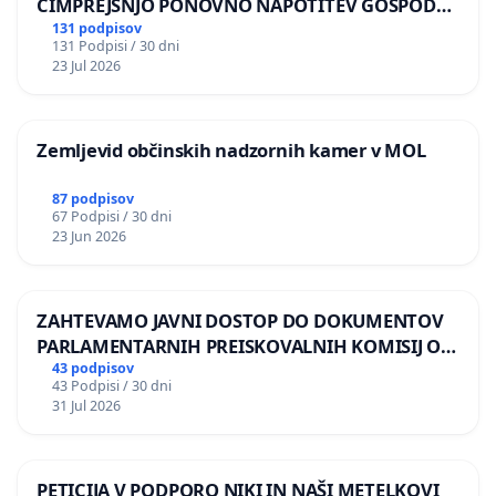
ČIMPREJŠNJO PONOVNO NAPOTITEV GOSPODA
BERNARDA ŠRAJNERJA NA VELEPOSLANIŠTVO
131 podpisov
131 Podpisi / 30 dni
REPUBLIKE SLOVENIJE V MOSKVI
23 Jul 2026
Zemljevid občinskih nadzornih kamer v MOL
87 podpisov
67 Podpisi / 30 dni
23 Jun 2026
ZAHTEVAMO JAVNI DOSTOP DO DOKUMENTOV
PARLAMENTARNIH PREISKOVALNIH KOMISIJ O
ILEGALNI TRGOVINI Z OROŽJEM
43 podpisov
43 Podpisi / 30 dni
31 Jul 2026
PETICIJA V PODPORO NIKI IN NAŠI METELKOVI