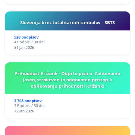
Slovenija brez totalitarnih simbolov - SBTS
528 podpisov
4 Podpisi / 30 dni
31 Jan 2026
Prihodnost Križank - Odprto pismo: Zahtevamo
jasen, strokoven in odgovoren pristop k
oblikovanju prihodnosti Križank!
3 708 podpisov
3 Podpisi / 30 dni
12 Jan 2026