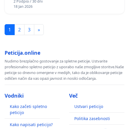
2 Podpisi / 30 dni
18 Jan 2026
1
2
3
»
Peticija.online
Nudimo brezplačno gostovanje za spletne peticije. Ustvarite
profesionalno spletno peticijo z uporabo naše zmogljive storitve.Naše
peticije so dnevno omenjene v medijih, tako da je oblikovanje peticije
odličen način da vas opazi javnost in nosilci odločanja.
Vodniki
Več
Kako začeti spletno
Ustvari peticijo
peticijo
Politika zasebnosti
Kako napisati peticijo?