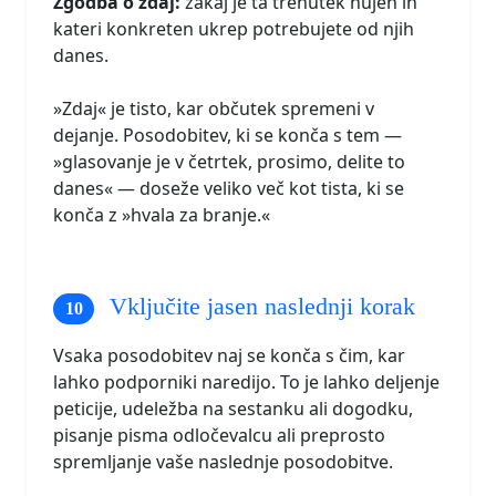
Zgodba o zdaj:
zakaj je ta trenutek nujen in
kateri konkreten ukrep potrebujete od njih
danes.
»Zdaj« je tisto, kar občutek spremeni v
dejanje. Posodobitev, ki se konča s tem —
»glasovanje je v četrtek, prosimo, delite to
danes« — doseže veliko več kot tista, ki se
konča z »hvala za branje.«
Vključite jasen naslednji korak
Vsaka posodobitev naj se konča s čim, kar
lahko podporniki naredijo. To je lahko deljenje
peticije, udeležba na sestanku ali dogodku,
pisanje pisma odločevalcu ali preprosto
spremljanje vaše naslednje posodobitve.