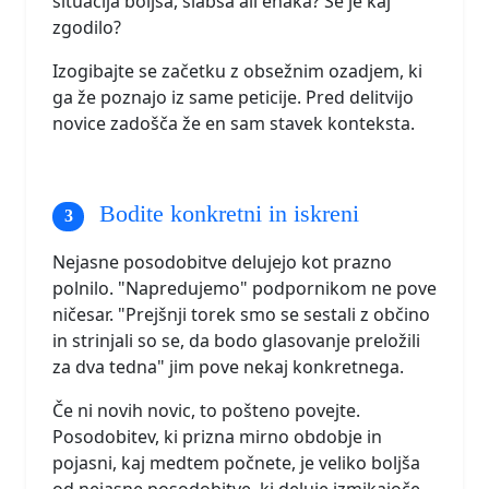
situacija boljša, slabša ali enaka? Se je kaj
zgodilo?
Izogibajte se začetku z obsežnim ozadjem, ki
ga že poznajo iz same peticije. Pred delitvijo
novice zadošča že en sam stavek konteksta.
Bodite konkretni in iskreni
Nejasne posodobitve delujejo kot prazno
polnilo. "Napredujemo" podpornikom ne pove
ničesar. "Prejšnji torek smo se sestali z občino
in strinjali so se, da bodo glasovanje preložili
za dva tedna" jim pove nekaj konkretnega.
Če ni novih novic, to pošteno povejte.
Posodobitev, ki prizna mirno obdobje in
pojasni, kaj medtem počnete, je veliko boljša
od nejasne posodobitve, ki deluje izmikajoče.