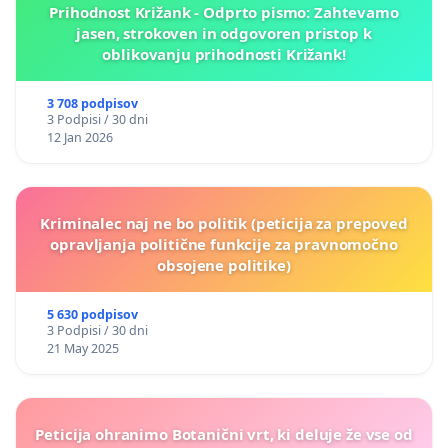
Prihodnost Križank - Odprto pismo: Zahtevamo
jasen, strokoven in odgovoren pristop k
oblikovanju prihodnosti Križank!
3 708 podpisov
3 Podpisi / 30 dni
12 Jan 2026
Kriminalec naj ne bo politik (peticija za prepoved
opravljanja politične funkcije za pravnomočno
obsojene politike)
5 630 podpisov
3 Podpisi / 30 dni
21 May 2025
Peticija ohranimo Botanični vrt, ki deluje že vse od