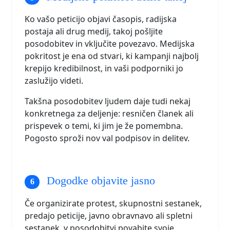
Ko vašo peticijo objavi časopis, radijska
postaja ali drug medij, takoj pošljite
posodobitev in vključite povezavo. Medijska
pokritost je ena od stvari, ki kampanji najbolj
krepijo kredibilnost, in vaši podporniki jo
zaslužijo videti.
Takšna posodobitev ljudem daje tudi nekaj
konkretnega za deljenje: resničen članek ali
prispevek o temi, ki jim je že pomembna.
Pogosto sproži nov val podpisov in delitev.
Dogodke objavite jasno
Če organizirate protest, skupnostni sestanek,
predajo peticije, javno obravnavo ali spletni
sestanek, v posodobitvi povabite svoje