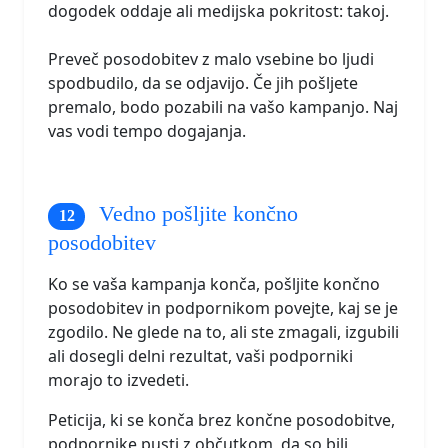
dogodek oddaje ali medijska pokritost: takoj.
Preveč posodobitev z malo vsebine bo ljudi
spodbudilo, da se odjavijo. Če jih pošljete
premalo, bodo pozabili na vašo kampanjo. Naj
vas vodi tempo dogajanja.
Vedno pošljite končno
posodobitev
Ko se vaša kampanja konča, pošljite končno
posodobitev in podpornikom povejte, kaj se je
zgodilo. Ne glede na to, ali ste zmagali, izgubili
ali dosegli delni rezultat, vaši podporniki
morajo to izvedeti.
Peticija, ki se konča brez končne posodobitve,
podpornike pusti z občutkom, da so bili