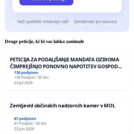
Vaši podatki ostanejo vaši
Zasebnost po zasnovi
Druge peticije, ki bi vas lahko zanimale
PETICIJA ZA PODALJŠANJE MANDATA OZIROMA
ČIMPREJŠNJO PONOVNO NAPOTITEV GOSPODA
BERNARDA ŠRAJNERJA NA VELEPOSLANIŠTVO
136 podpisov
136 Podpisi / 30 dni
REPUBLIKE SLOVENIJE V MOSKVI
23 Jul 2026
Zemljevid občinskih nadzornih kamer v MOL
87 podpisov
67 Podpisi / 30 dni
23 Jun 2026