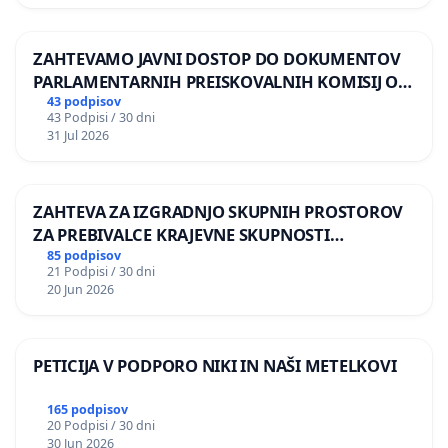
ZAHTEVAMO JAVNI DOSTOP DO DOKUMENTOV
PARLAMENTARNIH PREISKOVALNIH KOMISIJ O
ILEGALNI TRGOVINI Z OROŽJEM
43 podpisov
43 Podpisi / 30 dni
31 Jul 2026
ZAHTEVA ZA IZGRADNJO SKUPNIH PROSTOROV
ZA PREBIVALCE KRAJEVNE SKUPNOSTI
PRESTRANEK
85 podpisov
21 Podpisi / 30 dni
20 Jun 2026
PETICIJA V PODPORO NIKI IN NAŠI METELKOVI
165 podpisov
20 Podpisi / 30 dni
30 Jun 2026