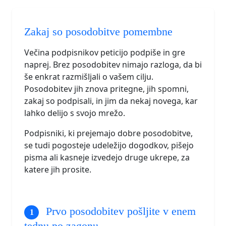
Zakaj so posodobitve pomembne
Večina podpisnikov peticijo podpiše in gre
naprej. Brez posodobitev nimajo razloga, da bi
še enkrat razmišljali o vašem cilju.
Posodobitev jih znova pritegne, jih spomni,
zakaj so podpisali, in jim da nekaj novega, kar
lahko delijo s svojo mrežo.
Podpisniki, ki prejemajo dobre posodobitve,
se tudi pogosteje udeležijo dogodkov, pišejo
pisma ali kasneje izvedejo druge ukrepe, za
katere jih prosite.
Prvo posodobitev pošljite v enem
tednu po zagonu