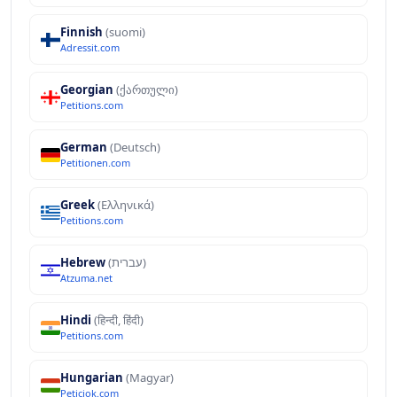
Finnish
(suomi)
Adressit.com
Georgian
(ქართული)
Petitions.com
German
(Deutsch)
Petitionen.com
Greek
(Ελληνικά)
Petitions.com
Hebrew
(עברית)
Atzuma.net
Hindi
(हिन्दी, हिंदी)
Petitions.com
Hungarian
(Magyar)
Peticiok.com