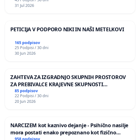
31 Jul 2026
PETICIJA V PODPORO NIKI IN NAŠI METELKOVI
165 podpisov
25 Podpisi / 30 dni
30 Jun 2026
ZAHTEVA ZA IZGRADNJO SKUPNIH PROSTOROV
ZA PREBIVALCE KRAJEVNE SKUPNOSTI
PRESTRANEK
85 podpisov
22 Podpisi / 30 dni
20 Jun 2026
NARCIZEM kot kaznivo dejanje - Psihično nasilje
mora postati enako prepoznano kot fizično
nasilje
958 podpisov