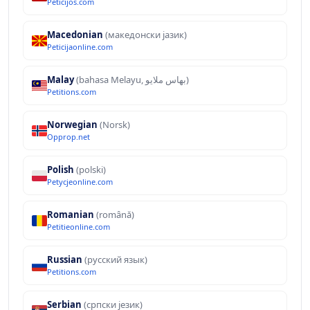
Peticijos.com
Macedonian
(македонски јазик)
Peticijaonline.com
Malay
(bahasa Melayu, بهاس ملايو‎)
Petitions.com
Norwegian
(Norsk)
Opprop.net
Polish
(polski)
Petycjeonline.com
Romanian
(română)
Petitieonline.com
Russian
(русский язык)
Petitions.com
Serbian
(српски језик)