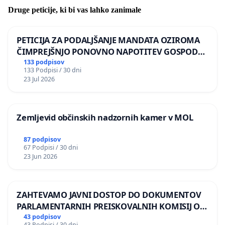
Druge peticije, ki bi vas lahko zanimale
PETICIJA ZA PODALJŠANJE MANDATA OZIROMA
ČIMPREJŠNJO PONOVNO NAPOTITEV GOSPODA
BERNARDA ŠRAJNERJA NA VELEPOSLANIŠTVO
133 podpisov
133 Podpisi / 30 dni
REPUBLIKE SLOVENIJE V MOSKVI
23 Jul 2026
Zemljevid občinskih nadzornih kamer v MOL
87 podpisov
67 Podpisi / 30 dni
23 Jun 2026
ZAHTEVAMO JAVNI DOSTOP DO DOKUMENTOV
PARLAMENTARNIH PREISKOVALNIH KOMISIJ O
ILEGALNI TRGOVINI Z OROŽJEM
43 podpisov
43 Podpisi / 30 dni