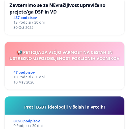
Zavzemimo se za NEvračljivost upravičeno
prejete/ga DSP in VD
437 podpisov
13 Podpisi / 30 dni
30 Oct 2025
📢 PETICIJA ZA VEČJO VARNOST NA CESTAH IN
USTREZNO USPOSOBLJENOST POKLICNIH VOZNIKOV
47 podpisov
10 Podpisi / 30 dni
10 May 2026
Proti LGBT ideologiji v šolah in vrtcih!
8 090 podpisov
9 Podpisi / 30 dni