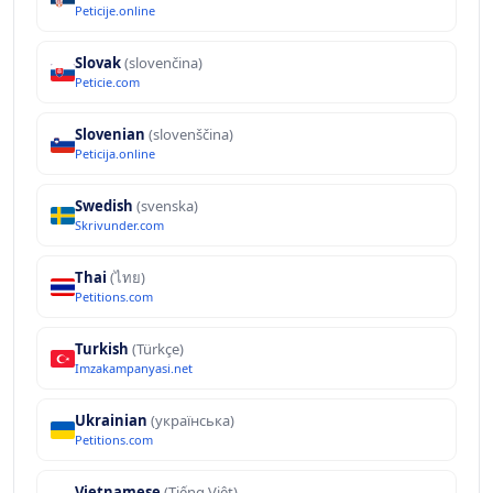
Peticije.online
Slovak
(slovenčina)
Peticie.com
Slovenian
(slovenščina)
Peticija.online
Swedish
(svenska)
Skrivunder.com
Thai
(ไทย)
Petitions.com
Turkish
(Türkçe)
Imzakampanyasi.net
Ukrainian
(українська)
Petitions.com
Vietnamese
(Tiếng Việt)