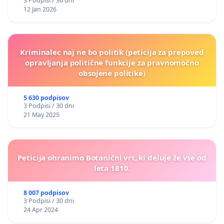
3 Podpisi / 30 dni
12 Jan 2026
Kriminalec naj ne bo politik (peticija za prepoved
opravljanja politične funkcije za pravnomočno
obsojene politike)
5 630 podpisov
3 Podpisi / 30 dni
21 May 2025
Peticija ohranimo Botanični vrt, ki deluje že vse od
leta 1810.
8 007 podpisov
3 Podpisi / 30 dni
24 Apr 2024