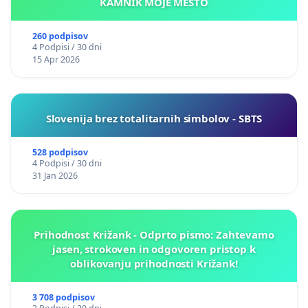
KAMNIK MOJE MESTO
260 podpisov
4 Podpisi / 30 dni
15 Apr 2026
Slovenija brez totalitarnih simbolov - SBTS
528 podpisov
4 Podpisi / 30 dni
31 Jan 2026
Prihodnost Križank - Odprto pismo: Zahtevamo
jasen, strokoven in odgovoren pristop k
oblikovanju prihodnosti Križank!
3 708 podpisov