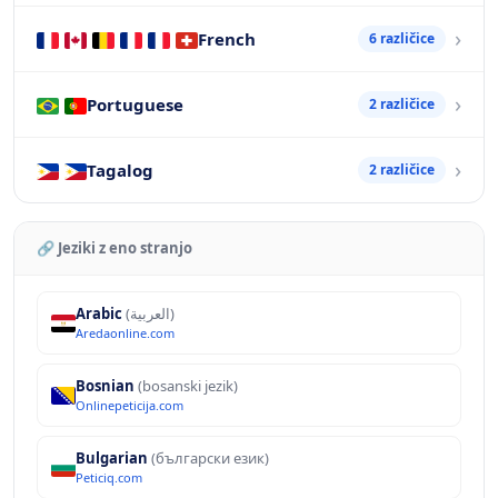
French
6 različice
Portuguese
2 različice
Tagalog
2 različice
🔗 Jeziki z eno stranjo
Arabic
(العربية)
Aredaonline.com
Bosnian
(bosanski jezik)
Onlinepeticija.com
Bulgarian
(български език)
Peticiq.com