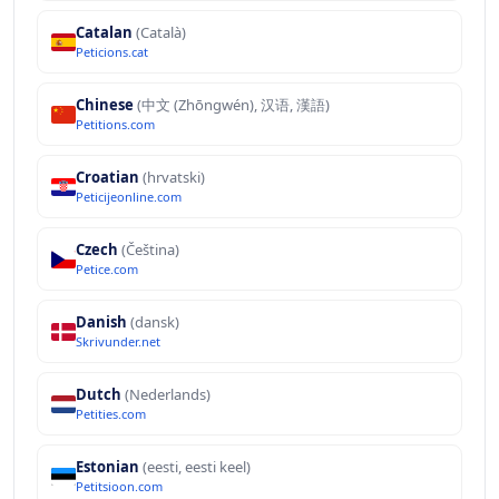
Catalan
(Català)
Peticions.cat
Chinese
(中文 (Zhōngwén), 汉语, 漢語)
Petitions.com
Croatian
(hrvatski)
Peticijeonline.com
Czech
(Čeština)
Petice.com
Danish
(dansk)
Skrivunder.net
Dutch
(Nederlands)
Petities.com
Estonian
(eesti, eesti keel)
Petitsioon.com