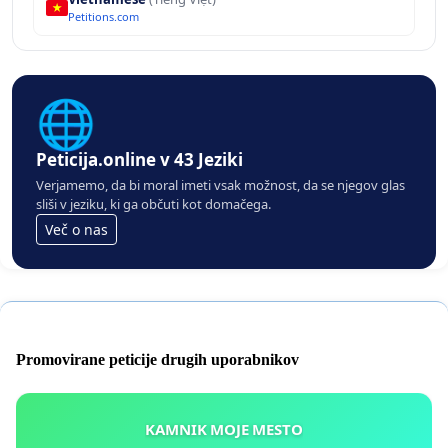
Petitions.com
🌐
Peticija.online v 43 Jeziki
Verjamemo, da bi moral imeti vsak možnost, da se njegov glas
sliši v jeziku, ki ga občuti kot domačega.
Več o nas
Promovirane peticije drugih uporabnikov
KAMNIK MOJE MESTO