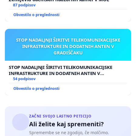
87 podpisov
Obvestilo o preglednosti
STOP NADALJNJI ŠIRITVI TELEKOMUNIKACIJSKE
INFRASTRUKTURE IN DODATNIH ANTEN V
GRADIŠČAKU
STOP NADALJNJI ŠIRITVI TELEKOMUNIKACIJSKE
INFRASTRUKTURE IN DODATNIH ANTEN V
GRADIŠČAKU
54 podpisov
Obvestilo o preglednosti
ZAČNI SVOJO LASTNO PETICIJO
Ali želite kaj spremeniti?
Spremembe se ne zgodijo, če molčimo.