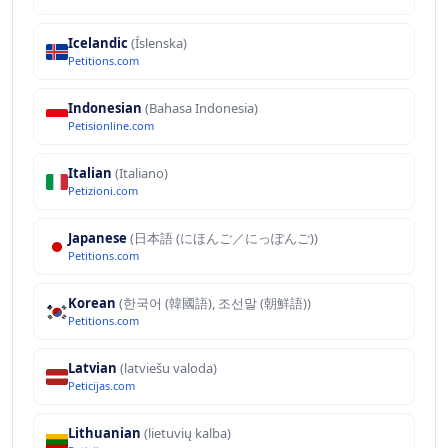
Icelandic
(Íslenska)
Petitions.com
Indonesian
(Bahasa Indonesia)
Petisionline.com
Italian
(Italiano)
Petizioni.com
Japanese
(日本語 (にほんご／にっぽんご))
Petitions.com
Korean
(한국어 (韓國語), 조선말 (朝鮮語))
Petitions.com
Latvian
(latviešu valoda)
Peticijas.com
Lithuanian
(lietuvių kalba)