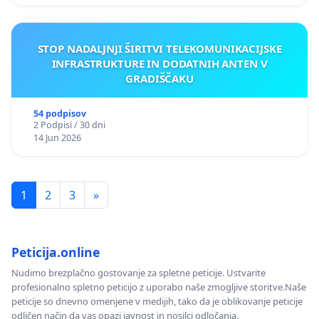
STOP NADALJNJI ŠIRITVI TELEKOMUNIKACIJSKE
INFRASTRUKTURE IN DODATNIH ANTEN V
GRADIŠČAKU
54 podpisov
2 Podpisi / 30 dni
14 Jun 2026
1
2
3
»
Peticija.online
Nudimo brezplačno gostovanje za spletne peticije. Ustvarite
profesionalno spletno peticijo z uporabo naše zmogljive storitve.Naše
peticije so dnevno omenjene v medijih, tako da je oblikovanje peticije
odličen način da vas opazi javnost in nosilci odločanja.