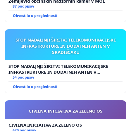
Zemljevid občinskih nadzornih kamer v MOL
87 podpisov
Obvestilo o preglednosti
STOP NADALJNJI ŠIRITVI TELEKOMUNIKACIJSKE
INFRASTRUKTURE IN DODATNIH ANTEN V
GRADIŠČAKU
STOP NADALJNJI ŠIRITVI TELEKOMUNIKACIJSKE
INFRASTRUKTURE IN DODATNIH ANTEN V
GRADIŠČAKU
54 podpisov
Obvestilo o preglednosti
CIVILNA INICIATIVA ZA ZELENO OS
CIVILNA INICIATIVA ZA ZELENO OS
420 podpisov