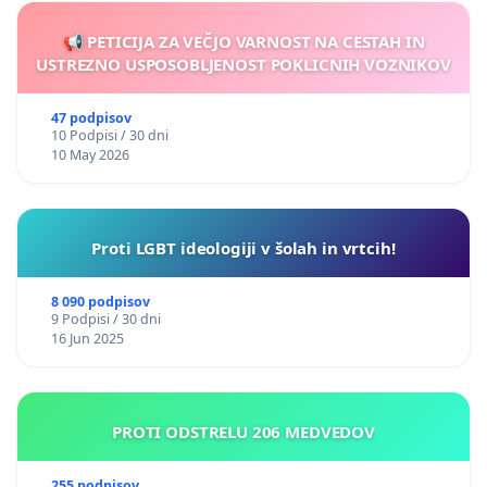
📢 PETICIJA ZA VEČJO VARNOST NA CESTAH IN
USTREZNO USPOSOBLJENOST POKLICNIH VOZNIKOV
47 podpisov
10 Podpisi / 30 dni
10 May 2026
Proti LGBT ideologiji v šolah in vrtcih!
8 090 podpisov
9 Podpisi / 30 dni
16 Jun 2025
PROTI ODSTRELU 206 MEDVEDOV
255 podpisov