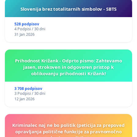
Slovenija brez totalitarnih simbolov - SBTS
528 podpisov
4 Podpisi / 30 dni
31 Jan 2026
Prihodnost Križank - Odprto pismo: Zahtevamo
jasen, strokoven in odgovoren pristop k
oblikovanju prihodnosti Križank!
3 708 podpisov
3 Podpisi / 30 dni
12 Jan 2026
Kriminalec naj ne bo politik (peticija za prepoved
opravljanja politične funkcije za pravnomočno