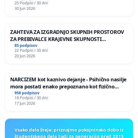
25 Podpisi / 30 dni
30 Jun 2026
ZAHTEVA ZA IZGRADNJO SKUPNIH PROSTOROV
ZA PREBIVALCE KRAJEVNE SKUPNOSTI
PRESTRANEK
85 podpisov
22 Podpisi / 30 dni
20 Jun 2026
NARCIZEM kot kaznivo dejanje - Psihično nasilje
mora postati enako prepoznano kot fizično
nasilje
958 podpisov
18 Podpisi / 30 dni
17 Jun 2026
Vsako delo šteje: priznajmo pokojninsko dobo iz
študentskega dela tudi za generacijo pred 2015