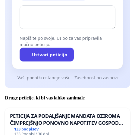
Napišite po svoje. UI bo za vas pripravila
močno peticijo.
Ustvari peticijo
Vaši podatki ostanejo vaši
Zasebnost po zasnovi
Druge peticije, ki bi vas lahko zanimale
PETICIJA ZA PODALJŠANJE MANDATA OZIROMA
ČIMPREJŠNJO PONOVNO NAPOTITEV GOSPODA
BERNARDA ŠRAJNERJA NA VELEPOSLANIŠTVO
133 podpisov
133 Podpisi / 30 dni