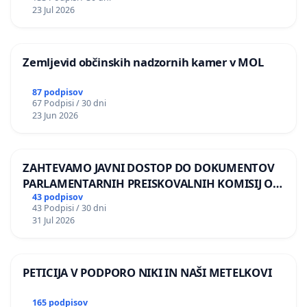
REPUBLIKE SLOVENIJE V MOSKVI
23 Jul 2026
Zemljevid občinskih nadzornih kamer v MOL
87 podpisov
67 Podpisi / 30 dni
23 Jun 2026
ZAHTEVAMO JAVNI DOSTOP DO DOKUMENTOV
PARLAMENTARNIH PREISKOVALNIH KOMISIJ O
ILEGALNI TRGOVINI Z OROŽJEM
43 podpisov
43 Podpisi / 30 dni
31 Jul 2026
PETICIJA V PODPORO NIKI IN NAŠI METELKOVI
165 podpisov