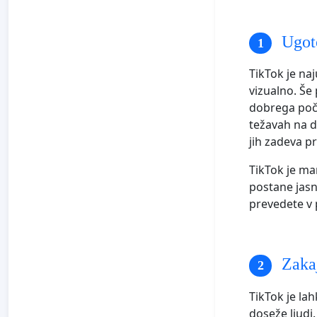
Ugoto
TikTok je naj
vizualno. Še 
dobrega počut
težavah na d
jih zadeva p
TikTok je ma
postane jasno
prevedete v
Zakaj
TikTok je la
doseže ljudi.