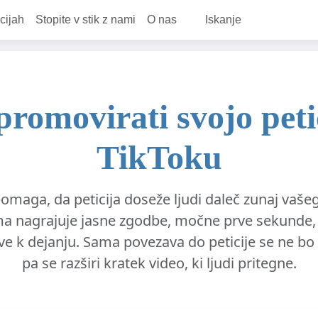
cijah
Stopite v stik z nami
O nas
Iskanje
romovirati svojo peti
TikToku
omaga, da peticija doseže ljudi daleč zunaj vaš
ma nagrajuje jasne zgodbe, močne prve sekunde, 
ve k dejanju. Sama povezava do peticije se ne bo r
pa se razširi kratek video, ki ljudi pritegne.