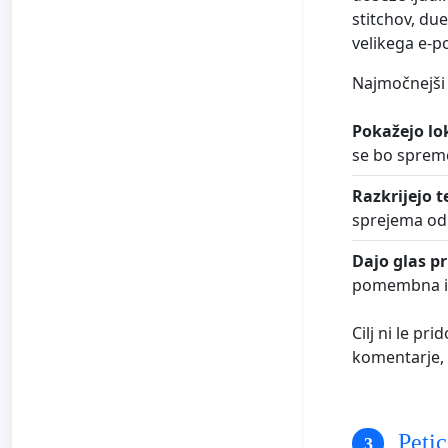
stitchov, du
velikega e-p
Najmočnejši v
Pokažejo lo
se bo spremen
Razkrijejo t
sprejema odlo
Dajo glas p
pomembna in 
Cilj ni le pr
komentarje, 
Petic