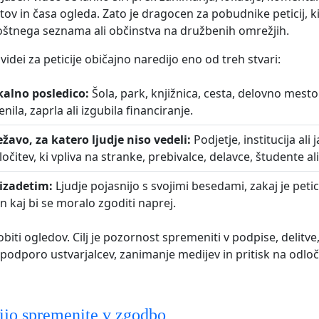
etov in časa ogleda. Zato je dragocen za pobudnike peticij, k
oštnega seznama ali občinstva na družbenih omrežjih.
idei za peticije običajno naredijo eno od treh stvari:
kalno posledico:
Šola, park, knjižnica, cesta, delovno mesto 
ila, zaprla ali izgubila financiranje.
ežavo, za katero ljudje niso vedeli:
Podjetje, institucija ali
čitev, ki vpliva na stranke, prebivalce, delavce, študente ali 
rizadetim:
Ljudje pojasnijo s svojimi besedami, zakaj je petic
kaj bi se moralo zgoditi naprej.
idobiti ogledov. Cilj je pozornost spremeniti v podpise, delitve
podporo ustvarjalcev, zanimanje medijev in pritisk na odloč
ijo spremenite v zgodbo