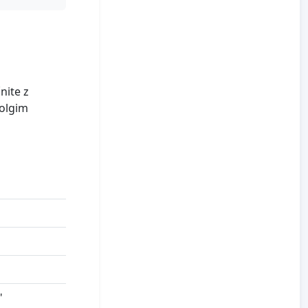
nite z
dolgim
"