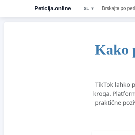
Peticija.online
Brskajte po peti
SL ▼
Kako p
TikTok lahko p
kroga. Platfor
praktične pozi