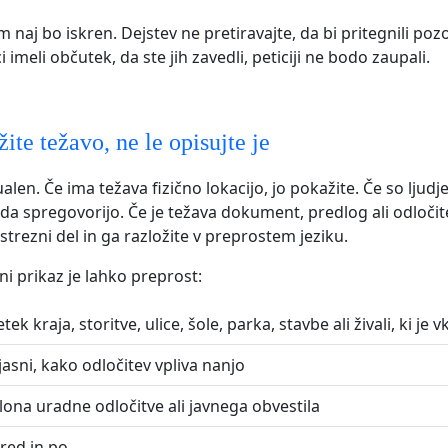
 naj bo iskren. Dejstev ne pretiravajte, da bi pritegnili poz
 imeli občutek, da ste jih zavedli, peticiji ne bodo zaupali.
ite težavo, ne le opisujte je
ualen. Če ima težava fizično lokacijo, jo pokažite. Če so ljudje
, da spregovorijo. Če je težava dokument, predlog ali odločit
strezni del in ga razložite v preprostem jeziku.
ni prikaz je lahko preprost:
ek kraja, storitve, ulice, šole, parka, stavbe ali živali, ki je 
jasni, kako odločitev vpliva nanjo
lona uradne odločitve ali javnega obvestila
red in po