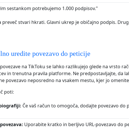
vim sestankom potrebujemo 1.000 podpisov."
a preveč stvari hkrati. Glavni ukrep je običajno podpis. Drug
lno uredite povezavo do peticije
povezave na TikToku se lahko razlikujejo glede na vrsto rač
lcev in trenutna pravila platforme. Ne predpostavljajte, da l
kne povezavo neposredno na vsakem mestu, kjer jo omenite
č poti:
iografiji:
Če vaš račun to omogoča, dodajte povezavo do pet
-povezava:
Uporabite kratko in berljivo URL-povezavo do peti