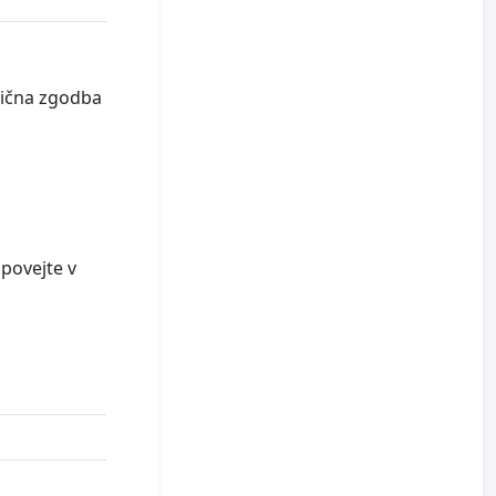
snična zgodba
 povejte v