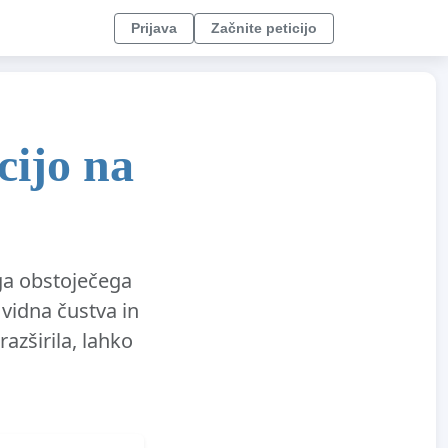
Prijava
Začnite peticijo
cijo na
ega obstoječega
vidna čustva in
azširila, lahko