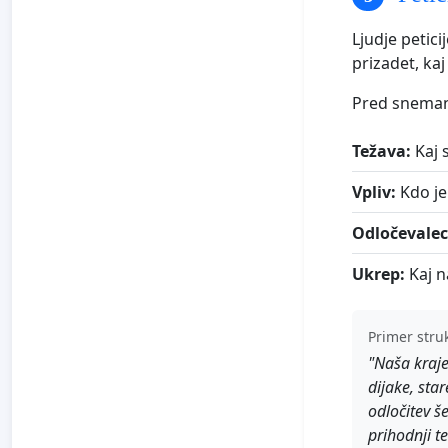
Ljudje petici
prizadet, ka
Pred snemanj
Težava:
Kaj 
Vpliv:
Kdo je
Odločevalec
Ukrep:
Kaj n
Primer stru
"Naša kraje
dijake, sta
odločitev š
prihodnji t