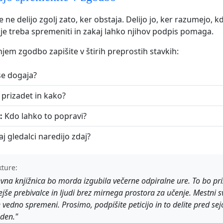
je ne delijo zgolj zato, ker obstaja. Delijo jo, ker razumejo, k
j je treba spremeniti in zakaj lahko njihov podpis pomaga.
em zgodbo zapišite v štirih preprostih stavkih:
se dogaja?
 prizadet in kako?
:
Kdo lahko to popravi?
aj gledalci naredijo zdaj?
kture:
vna knjižnica bo morda izgubila večerne odpiralne ure. To bo pr
rejše prebivalce in ljudi brez mirnega prostora za učenje. Mestni s
e vedno spremeni. Prosimo, podpišite peticijo in to delite pred sej
eden."