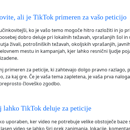
vite, ali je TikTok primeren za vašo peticijo
učinkovitejši, ko je vašo temo mogoče hitro razložiti in jo pr
posebej dobro deluje pri lokalnih težavah, vprašanjih šol in 
ja živali, potrošniških težavah, okoljskih vprašanjih, javnih
elovnem mestu in kampanjah, kjer lahko resnični ljudje poj
rizadene.
nj primeren za peticije, ki zahtevajo dolgo pravno razlago,
, za kaj gre. Če je vaša tema zapletena, je vaša prva naloga
 preprosto človeško zgodbo.
 lahko TikTok deluje za peticije
hko uporaben, ker video ne potrebuje velike obstoječe baze s
 Jasen video se lahko širi prek zanimanja, lokacije, komentarj