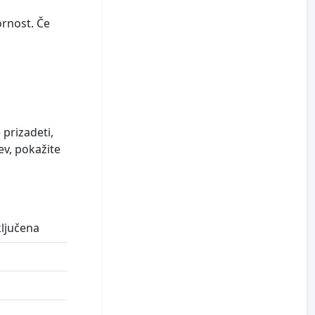
ornost. Če
 prizadeti,
ev, pokažite
vključena