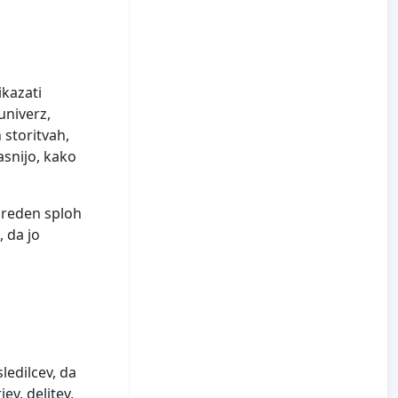
ikazati
univerz,
 storitvah,
asnijo, kako
 preden sploh
, da jo
ledilcev, da
ev, delitev,