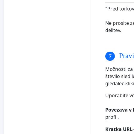
"Pred torko
Ne prosite z
delitev.
Pravi
Možnosti za 
število sledi
gledalec kli
Uporabite ve
Povezava v b
profil.
Kratka URL