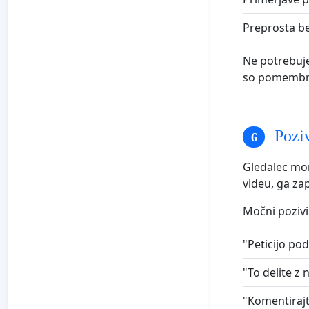
Preprosta be
Ne potrebuje
so pomembne
Poziv
Gledalec mor
videu, ga zap
Močni pozivi
"Peticijo po
"To delite z
"Komentirajte