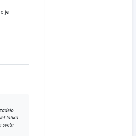
do je
izadelo
vet lahko
o sveta