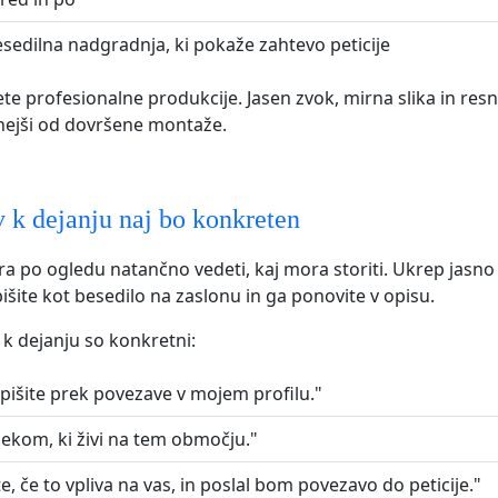
sedilna nadgradnja, ki pokaže zahtevo peticije
te profesionalne produkcije. Jasen zvok, mirna slika in re
jši od dovršene montaže.
 k dejanju naj bo konkreten
a po ogledu natančno vedeti, kaj mora storiti. Ukrep jasno
išite kot besedilo na zaslonu in ga ponovite v opisu.
 k dejanju so konkretni:
dpišite prek povezave v mojem profilu."
 nekom, ki živi na tem območju."
, če to vpliva na vas, in poslal bom povezavo do peticije."