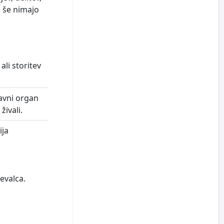
i še nimajo
ali storitev
 javni organ
živali.
ija
,
evalca.