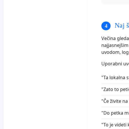
Naj š
Večina gledal
najjasnejšim
uvodom, log
Uporabni uvo
"Ta lokalna s
"Zato to peti
"Če živite na
"Do petka mo
"To je videt