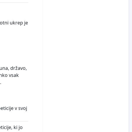
otni ukrep je
una, državo,
ahko vsak
.
icije v svoj
cije, ki jo