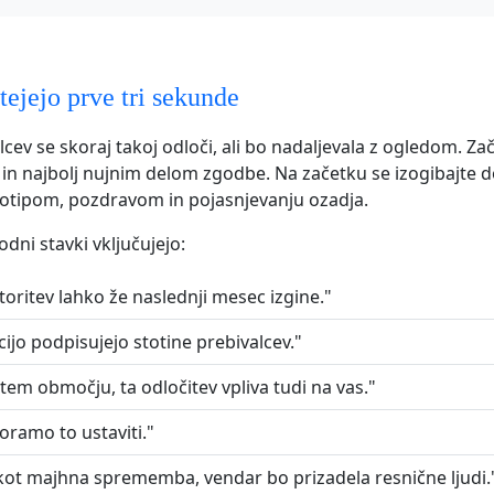
tejejo prve tri sekunde
cev se skoraj takoj odloči, ali bo nadaljevala z ogledom. Zač
 in najbolj nujnim delom zgodbe. Na začetku se izogibajte 
otipom, pozdravom in pojasnjevanju ozadja.
dni stavki vključujejo:
toritev lahko že naslednji mesec izgine."
cijo podpisujejo stotine prebivalcev."
 tem območju, ta odločitev vpliva tudi na vas."
ramo to ustaviti."
i kot majhna sprememba, vendar bo prizadela resnične ljudi.