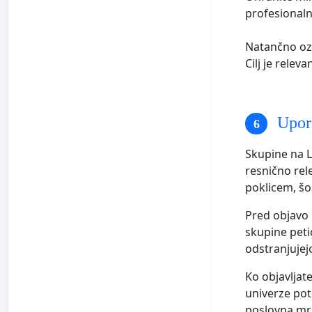
profesionaln
Natančno oz
Cilj je relev
Upora
Skupine na L
resnično rel
poklicem, šol
Pred objavo 
skupine pet
odstranjujej
Ko objavljat
univerze pot
poslovna mr