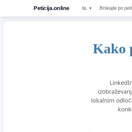
Peticija.online
Brskajte po peti
SL ▼
Kako p
LinkedIn
izobraževanj
lokalnim odloč
konkr