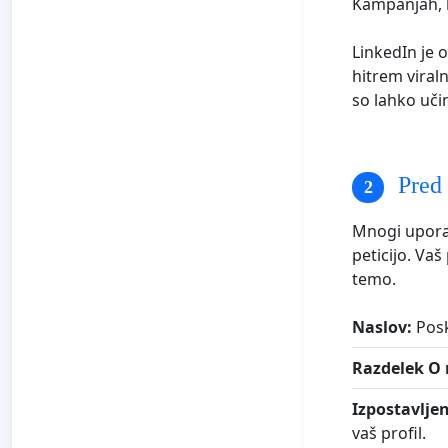
Kampanjah, k
LinkedIn je o
hitrem vira
so lahko uči
Pred 
Mnogi uporab
peticijo. Va
temo.
Naslov:
Posk
Razdelek O 
Izpostavlje
vaš profil.