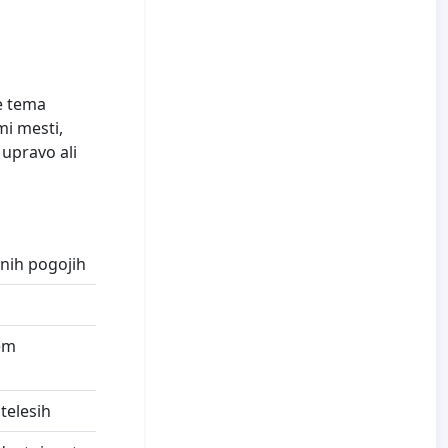
o
se tema
mi mesti,
 upravo ali
cnih pogojih
kem
 telesih