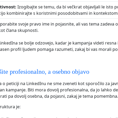
tivnost:
Izogibajte se temu, da bi večkrat objavljali le isto
ticijo kombinirajte s koristnimi posodobitvami in kontekstom
orabite svoje pravo ime in pojasnite, ali vas tema zadeva 
kot člana skupnosti.
inkedIna se bolje odzovejo, kadar je kampanja videti resna 
asen profil ljudem pomaga razumeti, zakaj bi vas morali pos
ite profesionalno, a osebno objavo
 o peticiji na LinkedInu ne sme zveneti kot sporočilo za javn
an kampanje. Biti mora dovolj profesionalna, da jo lahko del
krati pa dovolj osebna, da pojasni, zakaj je tema pomembna
uktura je: