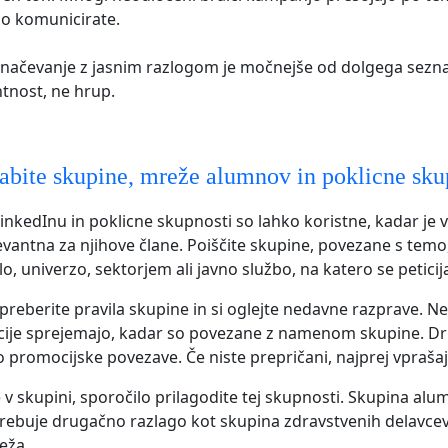
o komunicirate.
načevanje z jasnim razlogom je močnejše od dolgega sezn
antnost, ne hrup.
bite skupine, mreže alumnov in poklicne sku
inkedInu in poklicne skupnosti so lahko koristne, kadar je v
evantna za njihove člane. Poiščite skupine, povezane s temo,
o, univerzo, sektorjem ali javno službo, na katero se petici
preberite pravila skupine in si oglejte nedavne razprave. N
icije sprejemajo, kadar so povezane z namenom skupine. D
o promocijske povezave. Če niste prepričani, najprej vprašaj
e v skupini, sporočilo prilagodite tej skupnosti. Skupina al
rebuje drugačno razlago kot skupina zdravstvenih delavcev 
eža.