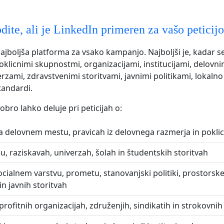
dite, ali je LinkedIn primeren za vašo peticij
najboljša platforma za vsako kampanjo. Najboljši je, kadar 
oklicnimi skupnostmi, organizacijami, institucijami, delovni
erzami, zdravstvenimi storitvami, javnimi politikami, lokalno
tandardi.
obro lahko deluje pri peticijah o:
na delovnem mestu, pravicah iz delovnega razmerja in pokli
u, raziskavah, univerzah, šolah in študentskih storitvah
ocialnem varstvu, prometu, stanovanjski politiki, prostors
in javnih storitvah
profitnih organizacijah, združenjih, sindikatih in strokovnih