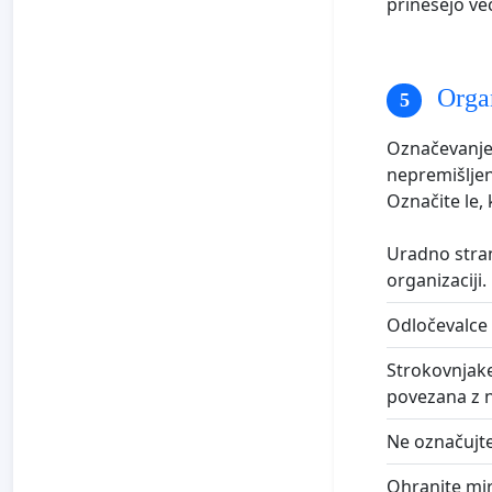
prinesejo več
Organ
Označevanje 
nepremišljen
Označite le,
Uradno stran
organizaciji.
Odločevalce 
Strokovnjake,
povezana z 
Ne označujte
Ohranite mir