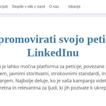
cijah
Stopite v stik z nami
O nas
Iskanje
romovirati svojo peti
LinkedInu
 je lahko močna platforma za peticije, povezane
em, javnimi storitvami, strokovnimi standardi, ins
anjem. Najbolje deluje, ko je vaša kampanja videt
etna in relevantna za ljudi, ki jih pozivate k ukre