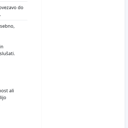
 povezavo do
.
osebno,
in
lušati.
ost ali
ijo
.