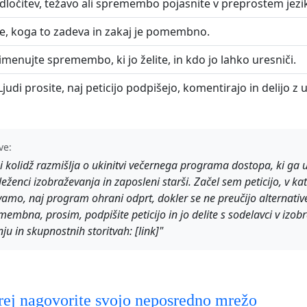
ločitev, težavo ali spremembo pojasnite v preprostem jezi
e, koga to zadeva in zakaj je pomembno.
menujte spremembo, ki jo želite, in kdo jo lahko uresniči.
judi prosite, naj peticijo podpišejo, komentirajo in delijo z 
ve:
i kolidž razmišlja o ukinitvi večernega programa dostopa, ki ga 
leženci izobraževanja in zaposleni starši. Začel sem peticijo, v ka
amo, naj program ohrani odprt, dokler se ne preučijo alternativ
embna, prosim, podpišite peticijo in jo delite s sodelavci v izob
ju in skupnostnih storitvah: [link]"
ej nagovorite svojo neposredno mrežo