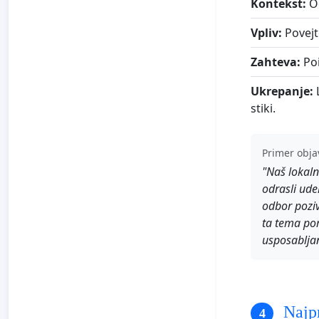
Kontekst:
Od
Vpliv:
Povejt
Zahteva:
Poi
Ukrepanje:
L
stiki.
Primer obja
"Naš lokaln
odrasli ude
odbor poziv
ta tema pom
usposabljan
Najpr