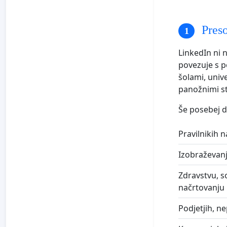
Preso
LinkedIn ni 
povezuje s p
šolami, univ
panožnimi s
Še posebej d
Pravilnikih 
Izobraževanj
Zdravstvu, s
načrtovanju 
Podjetjih, ne