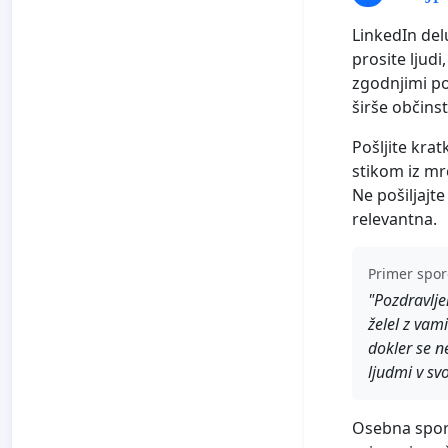
LinkedIn del
prosite ljudi
zgodnjimi po
širše občinst
Pošljite kra
stikom iz mr
Ne pošiljajt
relevantna.
Primer spor
"Pozdravlje
želel z vam
dokler se ne
ljudmi v svo
Osebna sporo