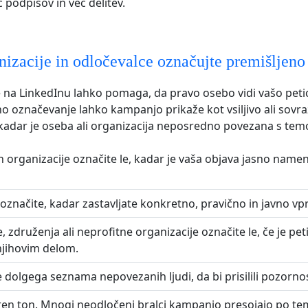
 podpisov in več delitev.
izacije in odločevalce označujte premišljeno
na LinkedInu lahko pomaga, da pravo osebo vidi vašo petic
o označevanje lahko kampanjo prikaže kot vsiljivo ali sovr
 kadar je oseba ali organizacija neposredno povezana s tem
 organizacije označite le, kadar je vaša objava jasno namen
označite, kadar zastavljate konkretno, pravično in javno vp
 združenja ali neprofitne organizacije označite le, če je peti
njihovim delom.
 dolgega seznama nepovezanih ljudi, da bi prisilili pozornos
en ton. Mnogi neodločeni bralci kampanjo presojajo po te