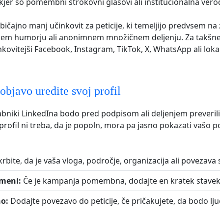
jer so pomembni strokovni glasovi ali institucionalna ver
bičajno manj učinkovit za peticije, ki temeljijo predvsem na 
lnem humorju ali anonimnem množičnem deljenju. Za takšn
nkovitejši Facebook, Instagram, TikTok, X, WhatsApp ali loka
objavo uredite svoj profil
niki LinkedIna bodo pred podpisom ali deljenjem preverili,
š profil ni treba, da je popoln, mora pa jasno pokazati vašo 
rbite, da je vaša vloga, področje, organizacija ali povezava 
meni:
Če je kampanja pomembna, dodajte en kratek stavek 
no:
Dodajte povezavo do peticije, če pričakujete, da bodo lju