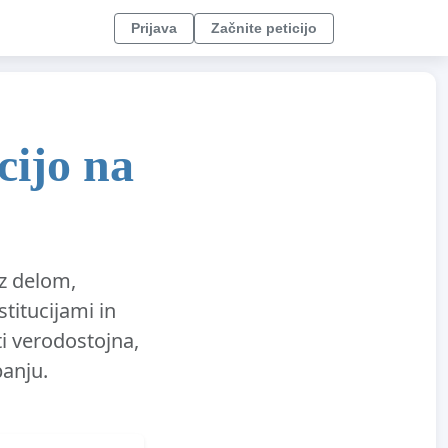
Prijava
Začnite peticijo
cijo na
 z delom,
titucijami in
i verodostojna,
panju.