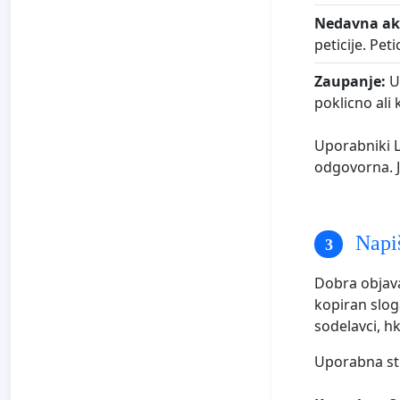
Nedavna ak
peticije. Pe
Zaupanje:
Up
poklicno ali 
Uporabniki L
odgovorna. J
Napiš
Dobra objava
kopiran slog
sodelavci, h
Uporabna str