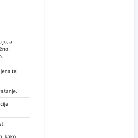
ijo, a
ažno.
o.
jena tej
rašanje.
cija
t.
m, kako