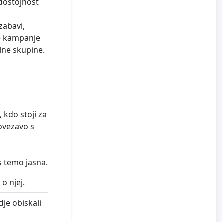
odostojnost
zabavi,
e kampanje
lne skupine.
 kdo stoji za
povezavo s
s temo jasna.
o njej.
dje obiskali