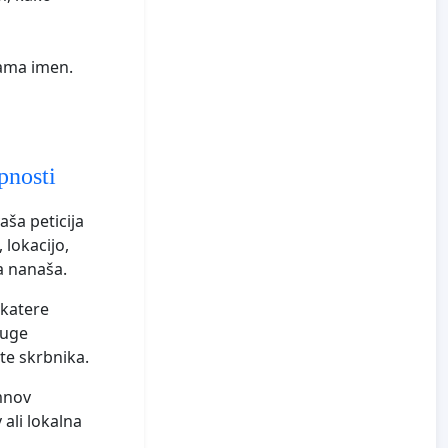
ama imen.
pnosti
aša peticija
 lokacijo,
ja nanaša.
ekatere
ruge
te skrbnika.
umnov
ali lokalna