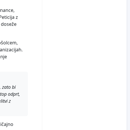
znance,
eticija z
o doseže
ošolcem,
anizacijah.
anje
 zato bi
stop odprt,
itvi z
ičajno