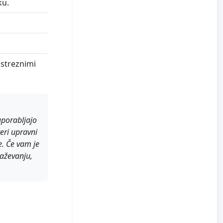
ku.
ustreznimi
uporabljajo
teri upravni
e. Če vam je
raževanju,