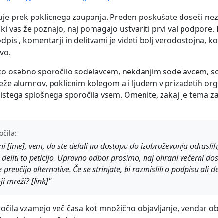
uje prek poklicnega zaupanja. Preden poskušate doseči ne
, ki vas že poznajo, naj pomagajo ustvariti prvi val podpore. P
dpisi, komentarji in delitvami je videti bolj verodostojna, k
vo.
tko osebno sporočilo sodelavcem, nekdanjim sodelavcem, s
eže alumnov, poklicnim kolegom ali ljudem v prizadetih org
e istega splošnega sporočila vsem. Omenite, zakaj je tema z
očila:
ni [ime], vem, da ste delali na dostopu do izobraževanja odraslih,
i deliti to peticijo. Upravno odbor prosimo, naj ohrani večerni do
 preučijo alternative. Če se strinjate, bi razmislili o podpisu ali del
ji mreži? [link]"
čila vzamejo več časa kot množično objavljanje, vendar ob