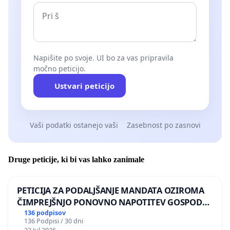
predlaganega zakona ZDDOKS in pozivate pristojne
organe k aktivni komunikaciji in sodelovanju s
slovensko bitcoin in kripto skupnostjo pri
oblikovanju ugodnega davčnega okolja, ki bo jasno
Napišite po svoje. UI bo za vas pripravila
in racionalno.
močno peticijo.
Ustvari peticijo
Za več informacij o peticiji ali vprašanja se lahko
obrnete na Bitcoin društvo Slovenije preko
elektronskega naslova
info@bitcoin.si
Vaši podatki ostanejo vaši
Zasebnost po zasnovi
Druge peticije, ki bi vas lahko zanimale
PETICIJA ZA PODALJŠANJE MANDATA OZIROMA
ČIMPREJŠNJO PONOVNO NAPOTITEV GOSPODA
BERNARDA ŠRAJNERJA NA VELEPOSLANIŠTVO
136 podpisov
136 Podpisi / 30 dni
REPUBLIKE SLOVENIJE V MOSKVI