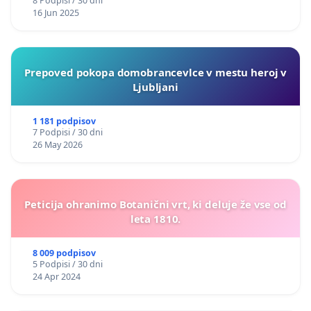
8 Podpisi / 30 dni
16 Jun 2025
Prepoved pokopa domobrancevlce v mestu heroj v
Ljubljani
1 181 podpisov
7 Podpisi / 30 dni
26 May 2026
Peticija ohranimo Botanični vrt, ki deluje že vse od
leta 1810.
8 009 podpisov
5 Podpisi / 30 dni
24 Apr 2024