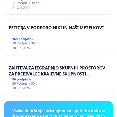
21 Podpisi / 30 dni
21 Oct 2024
PETICIJA V PODPORO NIKI IN NAŠI METELKOVI
165 podpisov
20 Podpisi / 30 dni
30 Jun 2026
ZAHTEVA ZA IZGRADNJO SKUPNIH PROSTOROV
ZA PREBIVALCE KRAJEVNE SKUPNOSTI
PRESTRANEK
86 podpisov
20 Podpisi / 30 dni
20 Jun 2026
Vsako delo šteje: priznajmo pokojninsko dobo iz
študentskega dela tudi za generacijo pred 2015