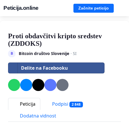
Peticija.online
Začnite peticijo
Proti obdavčitvi kripto sredstev
(ZDDOKS)
Bitcoin društvo Slovenije
· SI
B
Delite na Facebooku
Peticija
Podpisi
2 848
Dodatna vidnost