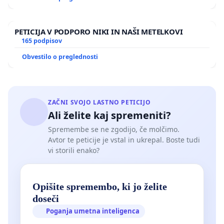
- priglasitev premoženja bi pomenila tudi nevarnost
izpostavitve fizičnih oseb fizični kraji premoženja in
PETICIJA V PODPORO NIKI IN NAŠI METELKOVI
izsiljevanju, v kolikor bi prišlo do hekerskega vdora
165 podpisov
v zbirko podatkov,
Obvestilo o preglednosti
- zavajanje javnosti glede primerjalnih davčnih
okolij drugih članic EU, pri čemer se navajajo samo
države članice z davčno neugodnimi okolji,
ZAČNI SVOJO LASTNO PETICIJO
Ali želite kaj spremeniti?
ignorirajo pa se davčno ugodna okolja, kot so
Spremembe se ne zgodijo, če molčimo.
Nemčija, Hrvaška, Češka, Grčija, Ciper, Malta,
Avtor te peticije je vstal in ukrepal. Boste tudi
Belgija, Luksemburg in Portugalska,
vi storili enako?
- odsotnost komunikacije z organizacijami in
podjetji, ki so bodisi predstavniki ali člani
Opišite spremembo, ki jo želite
slovenskega Bitcoin in kripto ekosistema.
doseči
Poganja umetna inteligenca
S podpisom te peticije se strinjate z umaknitvijo