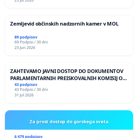
23 Jul 2026
Zemljevid občinskih nadzornih kamer v MOL
89 podpisov
69 Podpisi / 30 dni
23 Jun 2026
ZAHTEVAMO JAVNI DOSTOP DO DOKUMENTOV
PARLAMENTARNIH PREISKOVALNIH KOMISIJ O
ILEGALNI TRGOVINI Z OROŽJEM
43 podpisov
43 Podpisi / 30 dni
31 Jul 2026
Za prost dostop do gorskega sveta
6 479 podpisov