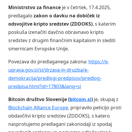
Ministrstvo za finance
je v četrtek, 17.4.2025,
predlagalo
zakon o davku na dobiček iz
odsvojitve kripto sredstev (ZDDOKS)
, s katerim
poskuša izenačiti davčno obravnavo kripto
sredstev z drugim finančnim kapitalom in slediti
smernicam Evropske Unije.
Povezava do predlaganega zakona:
https://e-
uprava.gov.si/si/drzava-in-druzba/e-
demokracija/predlogi-predpisov/predlog-
predpisa.html?id=17803&lang=si
Bitcoin društvo Slovenije (
bitcoin.si
)
je, skupaj z
Blockchain Alliance Europe
, pripravilo peticijo proti
obdavčitvi kripto sredstev (ZDDOKS), s katero
nasprotujemo predlagani zakonodaji iz spodaj