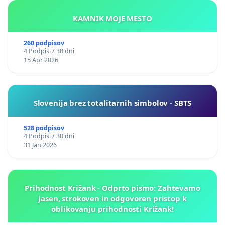
KAMNIK MOJE MESTO
260 podpisov
4 Podpisi / 30 dni
15 Apr 2026
Slovenija brez totalitarnih simbolov - SBTS
528 podpisov
4 Podpisi / 30 dni
31 Jan 2026
Prihodnost Križank - Odprto pismo: Zahtevamo
jasen, strokoven in odgovoren pristop k
oblikovanju prihodnosti Križank!