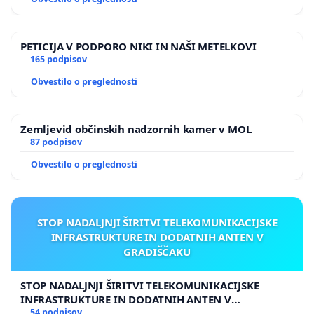
PETICIJA V PODPORO NIKI IN NAŠI METELKOVI
165 podpisov
Obvestilo o preglednosti
Zemljevid občinskih nadzornih kamer v MOL
87 podpisov
Obvestilo o preglednosti
STOP NADALJNJI ŠIRITVI TELEKOMUNIKACIJSKE
INFRASTRUKTURE IN DODATNIH ANTEN V
GRADIŠČAKU
STOP NADALJNJI ŠIRITVI TELEKOMUNIKACIJSKE
INFRASTRUKTURE IN DODATNIH ANTEN V
GRADIŠČAKU
54 podpisov