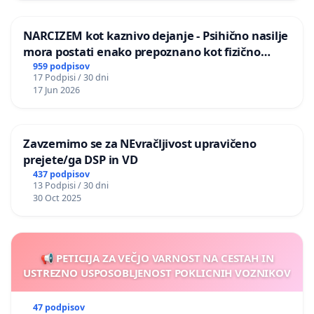
NARCIZEM kot kaznivo dejanje - Psihično nasilje
mora postati enako prepoznano kot fizično
nasilje
959 podpisov
17 Podpisi / 30 dni
17 Jun 2026
Zavzemimo se za NEvračljivost upravičeno
prejete/ga DSP in VD
437 podpisov
13 Podpisi / 30 dni
30 Oct 2025
📢 PETICIJA ZA VEČJO VARNOST NA CESTAH IN
USTREZNO USPOSOBLJENOST POKLICNIH VOZNIKOV
47 podpisov