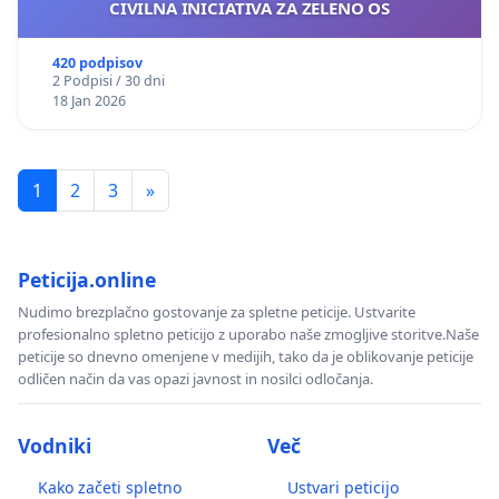
CIVILNA INICIATIVA ZA ZELENO OS
420 podpisov
2 Podpisi / 30 dni
18 Jan 2026
1
2
3
»
Peticija.online
Nudimo brezplačno gostovanje za spletne peticije. Ustvarite
profesionalno spletno peticijo z uporabo naše zmogljive storitve.Naše
peticije so dnevno omenjene v medijih, tako da je oblikovanje peticije
odličen način da vas opazi javnost in nosilci odločanja.
Vodniki
Več
Kako začeti spletno
Ustvari peticijo