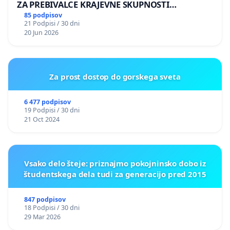
ZA PREBIVALCE KRAJEVNE SKUPNOSTI
PRESTRANEK
85 podpisov
21 Podpisi / 30 dni
20 Jun 2026
Za prost dostop do gorskega sveta
6 477 podpisov
19 Podpisi / 30 dni
21 Oct 2024
Vsako delo šteje: priznajmo pokojninsko dobo iz
študentskega dela tudi za generacijo pred 2015
847 podpisov
18 Podpisi / 30 dni
29 Mar 2026