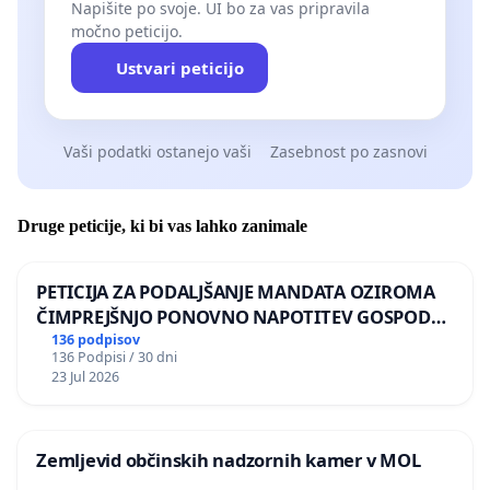
Napišite po svoje. UI bo za vas pripravila
močno peticijo.
Ustvari peticijo
Vaši podatki ostanejo vaši
Zasebnost po zasnovi
Druge peticije, ki bi vas lahko zanimale
PETICIJA ZA PODALJŠANJE MANDATA OZIROMA
ČIMPREJŠNJO PONOVNO NAPOTITEV GOSPODA
BERNARDA ŠRAJNERJA NA VELEPOSLANIŠTVO
136 podpisov
136 Podpisi / 30 dni
REPUBLIKE SLOVENIJE V MOSKVI
23 Jul 2026
Zemljevid občinskih nadzornih kamer v MOL