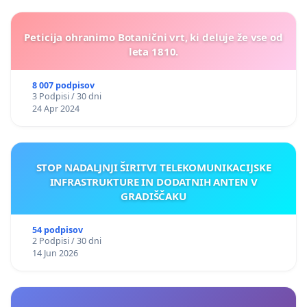
Peticija ohranimo Botanični vrt, ki deluje že vse od
leta 1810.
8 007 podpisov
3 Podpisi / 30 dni
24 Apr 2024
STOP NADALJNJI ŠIRITVI TELEKOMUNIKACIJSKE
INFRASTRUKTURE IN DODATNIH ANTEN V
GRADIŠČAKU
54 podpisov
2 Podpisi / 30 dni
14 Jun 2026