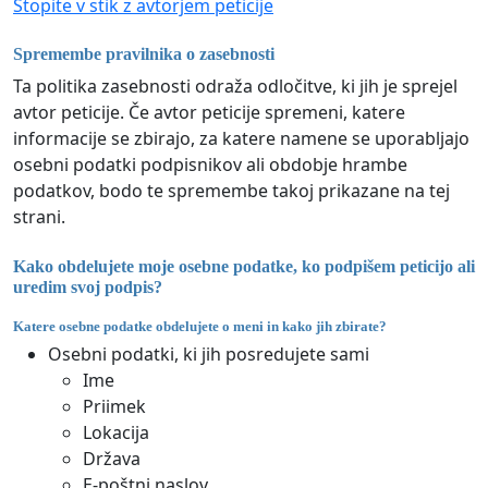
Stopite v stik z avtorjem peticije
Spremembe pravilnika o zasebnosti
Ta politika zasebnosti odraža odločitve, ki jih je sprejel
avtor peticije. Če avtor peticije spremeni, katere
informacije se zbirajo, za katere namene se uporabljajo
osebni podatki podpisnikov ali obdobje hrambe
podatkov, bodo te spremembe takoj prikazane na tej
strani.
Kako obdelujete moje osebne podatke, ko podpišem peticijo ali
uredim svoj podpis?
Katere osebne podatke obdelujete o meni in kako jih zbirate?
Osebni podatki, ki jih posredujete sami
Ime
Priimek
Lokacija
Država
E-poštni naslov