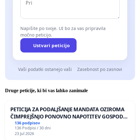
Napišite po svoje. UI bo za vas pripravila
močno peticijo.
Ustvari peticijo
Vaši podatki ostanejo vaši
Zasebnost po zasnovi
Druge peticije, ki bi vas lahko zanimale
PETICIJA ZA PODALJŠANJE MANDATA OZIROMA
ČIMPREJŠNJO PONOVNO NAPOTITEV GOSPODA
BERNARDA ŠRAJNERJA NA VELEPOSLANIŠTVO
136 podpisov
136 Podpisi / 30 dni
REPUBLIKE SLOVENIJE V MOSKVI
23 Jul 2026