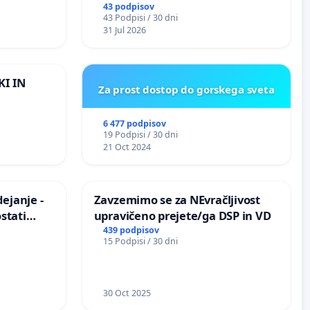
PARLAMENTARNIH
43 podpisov
43 Podpisi / 30 dni
PREISKOVALNIH KOMISIJ O
31 Jul 2026
ILEGALNI TRGOVINI Z OROŽJEM
KI IN
Za prost dostop do gorskega sveta
6 477 podpisov
19 Podpisi / 30 dni
21 Oct 2024
ejanje -
Zavzemimo se za NEvračljivost
stati
upravičeno prejete/ga DSP in VD
izično
439 podpisov
15 Podpisi / 30 dni
30 Oct 2025