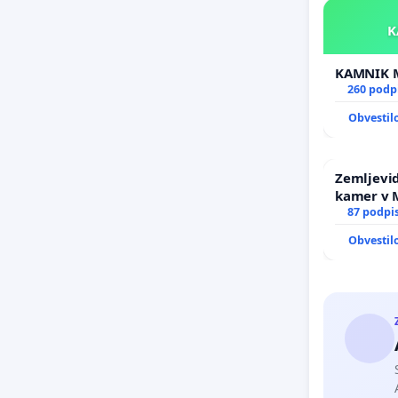
260 podp
Obvestil
Zemljevid
kamer v
87 podpi
Obvestil