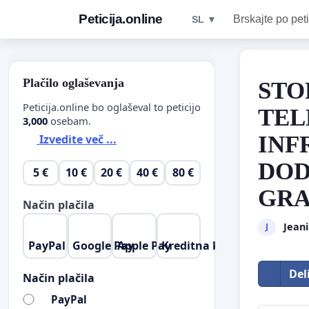
Peticija.online
Brskajte po peti
SL ▼
Plačilo oglaševanja
STO
Peticija.online bo oglaševal to peticijo
TEL
3,000
osebam.
INF
Izvedite več ...
DOD
5 €
10 €
20 €
40 €
80 €
GRA
Način plačila
Jeani
J
PayPal
Google Pay
Apple Pay
Kreditna kartica
Del
Način plačila
PayPal