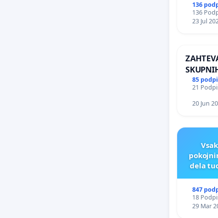
ČIMPRE
136 pod
136 Podpi
NAPOTI
23 Jul 20
ŠRAJNER
REPUBLI
ZAHTEVA
SKUPNI
PREBIVA
85 podp
21 Podpis
SKUPNO
20 Jun 2
Vsak
pokojni
dela tu
847 pod
18 Podpis
29 Mar 2