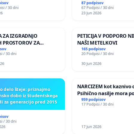
JŠNJO PONOVNO
pisov
87 podpisov
si / 30 dni
67 Podpisi / 30 dni
TEV GOSPODA BERNARDA
26
23 Jun 2026
JA NA VELEPOSLANIŠTVO
KE SLOVENIJE V MOSKVI
 ZA IZGRADNJO
PETICIJA V PODPORO NI
H PROSTOROV ZA
NAŠI METELKOVI
LCE KRAJEVNE
isov
165 podpisov
i / 30 dni
20 Podpisi / 30 dni
STI PRESTRANEK
026
30 Jun 2026
NARCIZEM kot kaznivo d
o delo šteje: priznajmo
Psihično nasilje mora po
nsko dobo iz študentskega
enako prepoznano kot f
959 podpisov
di za generacijo pred 2015
17 Podpisi / 30 dni
nasilje
pisov
i / 30 dni
026
17 Jun 2026