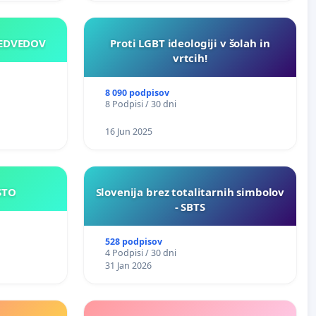
MEDVEDOV
Proti LGBT ideologiji v šolah in
vrtcih!
8 090 podpisov
8 Podpisi / 30 dni
16 Jun 2025
JE MESTO
Slovenija brez totalitarnih simbolov
- SBTS
528 podpisov
4 Podpisi / 30 dni
31 Jan 2026