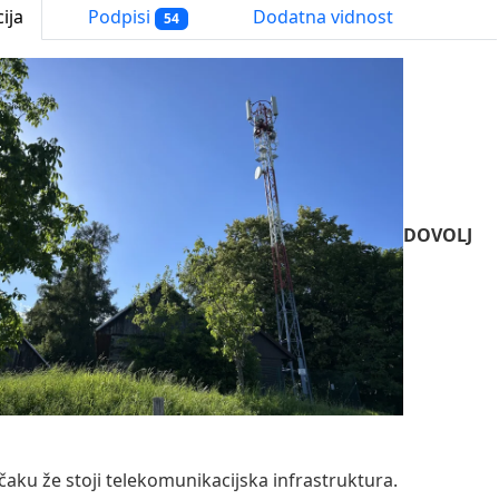
ija
Podpisi
Dodatna vidnost
54
DOVOLJ
čaku že stoji telekomunikacijska infrastruktura.