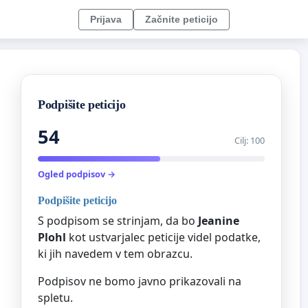
Prijava
Začnite peticijo
Podpišite peticijo
54
Cilj: 100
Ogled podpisov →
Podpišite peticijo
S podpisom se strinjam, da bo
Jeanine
Plohl
kot ustvarjalec peticije videl podatke,
ki jih navedem v tem obrazcu.
Podpisov ne bomo javno prikazovali na
spletu.