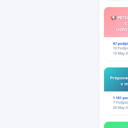
📢 PETI
C
USPO
47 podp
10 Podpis
10 May 2
Prepove
v m
1 181 po
7 Podpisi
26 May 2