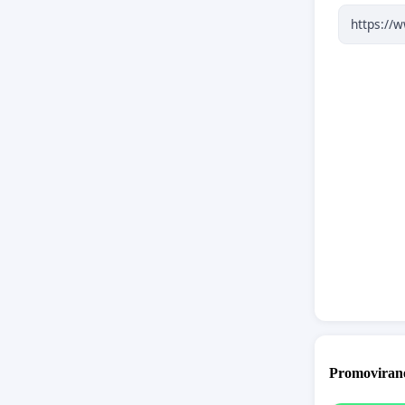
• neodvi
• prever
• prever
• prever
• zaščit
To ni vpr
To ni vpr
To je vpr
Dovolj je
Promovirane
Podprite 