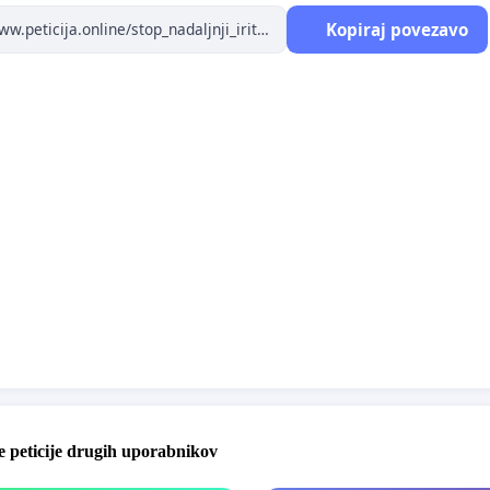
Kopiraj povezavo
sen pregled postopkov,
itev obveščanja prebivalcev,
itev naravovarstvenih vidikov območja,
itev morebitne prisotnosti zaščitenih vrst,
o našega življenjskega okolja in prihodnosti našega kraja.
ašanje politike.
ašanje ideologije.
ašanje spoštovanja ljudi, ki tukaj živimo.
.
 peticije drugih uporabnikov
peticijo.