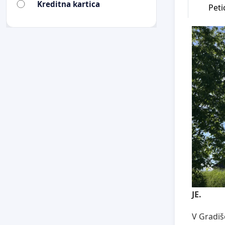
Kreditna kartica
Petic
JE.
V Gradiš