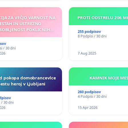
CIJA ZA VEČJO VARNOST NA
PROTI ODSTRELU 206 
ESTAH IN USTREZNO
SOBLJENOST POKLICNIH
255 podpisov
VOZNIKOV
8 Podpisi / 30 dni
isov
i / 30 dni
026
7 Aug 2025
d pokopa domobrancevlce
KAMNIK MO
estu heroj v Ljubljani
260 podpisov
4 Podpisi / 30 dni
dpisov
 / 30 dni
026
15 Apr 2026