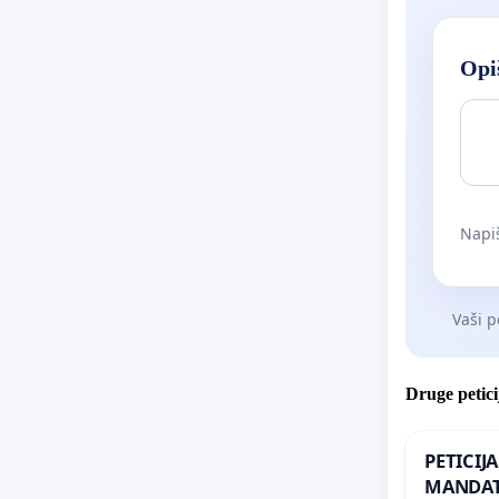
Opiš
Napiš
Vaši p
Druge petici
PETICIJ
MANDAT