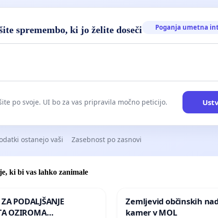
Poganja umetna in
ite spremembo, ki jo želite doseči
Ustv
ite po svoje. UI bo za vas pripravila močno peticijo.
odatki ostanejo vaši
Zasebnost po zasnovi
je, ki bi vas lahko zanimale
A ZA PODALJŠANJE
Zemljevid občinskih na
A OZIROMA
kamer v MOL