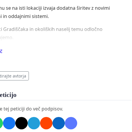
u se na isti lokaciji izvaja dodatna širitev z novimi
 in oddajnimi sistemi.
ci Gradiščaka in okoliških naselij temu odločno
ujemo.
o dodatnih anten.
č
o dodatnih oddajnikov.
o nadaljnjih širitev telekomunikacijske infrastrukture na
irajte avtorja
ji.
eticijo
a morajo biti prebivalci vključeni v odločitve, ki
no vplivajo na njihovo življenjsko okolje.
tej peticiji do več podpisov.
mo:
ev aktivacije novih anten do zaključka vseh preveritev,