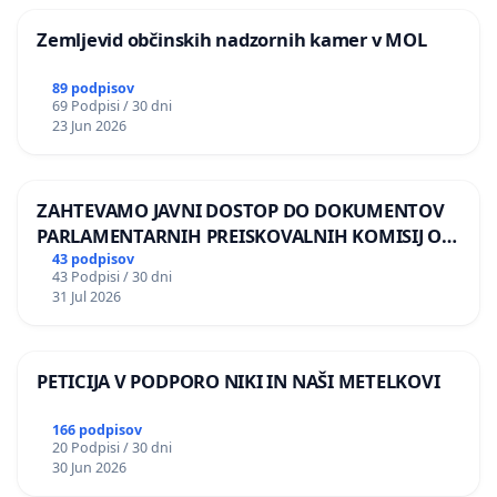
Zemljevid občinskih nadzornih kamer v MOL
89 podpisov
69 Podpisi / 30 dni
23 Jun 2026
ZAHTEVAMO JAVNI DOSTOP DO DOKUMENTOV
PARLAMENTARNIH PREISKOVALNIH KOMISIJ O
ILEGALNI TRGOVINI Z OROŽJEM
43 podpisov
43 Podpisi / 30 dni
31 Jul 2026
PETICIJA V PODPORO NIKI IN NAŠI METELKOVI
166 podpisov
20 Podpisi / 30 dni
30 Jun 2026