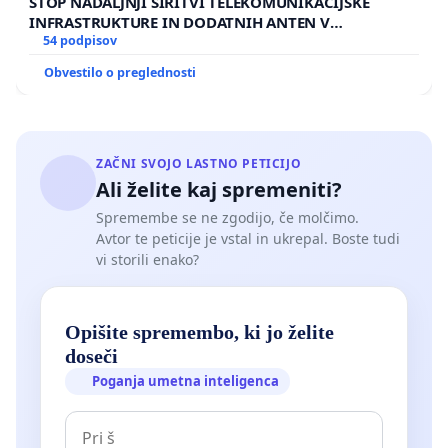
STOP NADALJNJI ŠIRITVI TELEKOMUNIKACIJSKE
INFRASTRUKTURE IN DODATNIH ANTEN V
GRADIŠČAKU
54 podpisov
Obvestilo o preglednosti
ZAČNI SVOJO LASTNO PETICIJO
Ali želite kaj spremeniti?
Spremembe se ne zgodijo, če molčimo.
Avtor te peticije je vstal in ukrepal. Boste tudi
vi storili enako?
Opišite spremembo, ki jo želite
doseči
Poganja umetna inteligenca