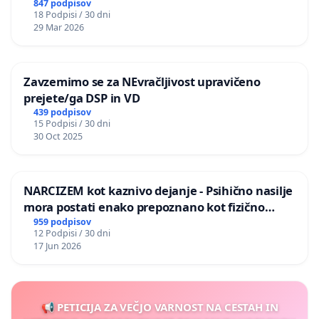
847 podpisov
18 Podpisi / 30 dni
29 Mar 2026
Zavzemimo se za NEvračljivost upravičeno
prejete/ga DSP in VD
439 podpisov
15 Podpisi / 30 dni
30 Oct 2025
NARCIZEM kot kaznivo dejanje - Psihično nasilje
mora postati enako prepoznano kot fizično
nasilje
959 podpisov
12 Podpisi / 30 dni
17 Jun 2026
📢 PETICIJA ZA VEČJO VARNOST NA CESTAH IN