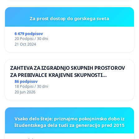
Za prost dostop do gorskega sveta
6 479 podpisov
20 Podpisi / 30 dni
21 Oct 2024
ZAHTEVA ZA IZGRADNJO SKUPNIH PROSTOROV
ZA PREBIVALCE KRAJEVNE SKUPNOSTI
PRESTRANEK
86 podpisov
18 Podpisi / 30 dni
20 Jun 2026
Vsako delo šteje: priznajmo pokojninsko dobo iz
študentskega dela tudi za generacijo pred 2015