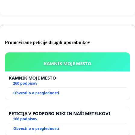
https://nova24tv.si/financni-minister-je-dvozivka-s-
shore-destinacije-financiralo-tudi-vesno-vukovic/
Promovirane peticije drugih uporabnikov
KAMNIK MOJE MESTO
KAMNIK MOJE MESTO
260 podpisov
Obvestilo o preglednosti
PETICIJA V PODPORO NIKI IN NAŠI METELKOVI
166 podpisov
Obvestilo o preglednosti