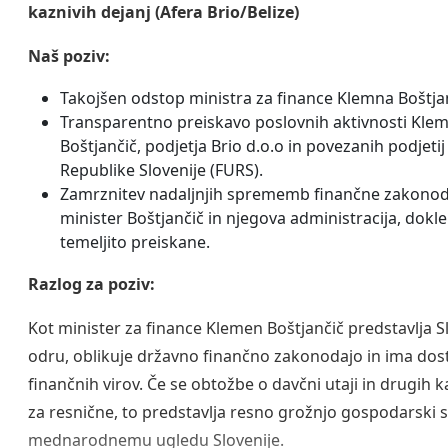
kaznivih dejanj (Afera Brio/Belize)
Naš poziv:
Takojšen odstop ministra za finance Klemna Boštja
Transparentno preiskavo poslovnih aktivnosti Klem
Boštjančič, podjetja Brio d.o.o in povezanih podjeti
Republike Slovenije (FURS).
Zamrznitev nadaljnjih sprememb finančne zakonodaj
minister Boštjančič in njegova administracija, dok
temeljito preiskane.
Razlog za poziv:
Kot minister za finance Klemen Boštjančič predstavlja 
odru, oblikuje državno finančno zakonodajo in ima dos
finančnih virov. Če se obtožbe o davčni utaji in drugih k
za resnične, to predstavlja resno grožnjo gospodarski s
mednarodnemu ugledu Slovenije.