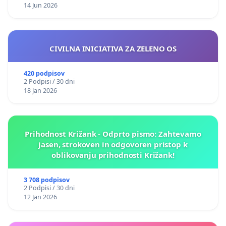
14 Jun 2026
CIVILNA INICIATIVA ZA ZELENO OS
420 podpisov
2 Podpisi / 30 dni
18 Jan 2026
Prihodnost Križank - Odprto pismo: Zahtevamo
jasen, strokoven in odgovoren pristop k
oblikovanju prihodnosti Križank!
3 708 podpisov
2 Podpisi / 30 dni
12 Jan 2026