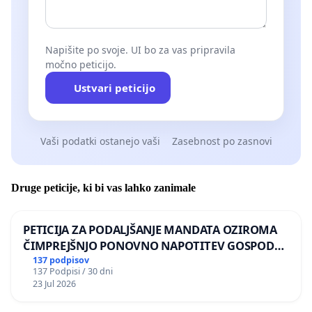
Napišite po svoje. UI bo za vas pripravila
močno peticijo.
Ustvari peticijo
Vaši podatki ostanejo vaši
Zasebnost po zasnovi
Druge peticije, ki bi vas lahko zanimale
PETICIJA ZA PODALJŠANJE MANDATA OZIROMA
ČIMPREJŠNJO PONOVNO NAPOTITEV GOSPODA
BERNARDA ŠRAJNERJA NA VELEPOSLANIŠTVO
137 podpisov
137 Podpisi / 30 dni
REPUBLIKE SLOVENIJE V MOSKVI
23 Jul 2026