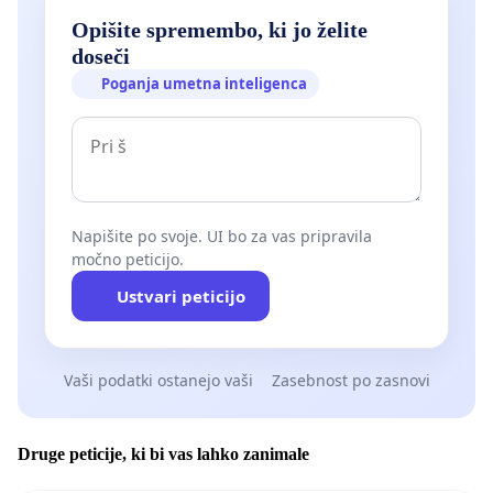
Opišite spremembo, ki jo želite
Drugi tir bi se lahko v celoti izognil posegom in
doseči
zmanjšanju Botaničnega vrta. Poleg tega so parcele
Poganja umetna inteligenca
na drugi strani že vse v ustrezni lasti, kot je bilo prej
že omenjeno.
Napišite po svoje. UI bo za vas pripravila
močno peticijo.
Ustvari peticijo
Vaši podatki ostanejo vaši
Zasebnost po zasnovi
Druge peticije, ki bi vas lahko zanimale