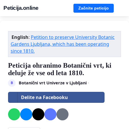
Peticija.online
Začnite peticijo
English
:
Petition to preserve University Botanic
Gardens Ljubljana, which has been operating
since 1810.
Peticija ohranimo Botanični vrt, ki
deluje že vse od leta 1810.
Botanični vrt Univerze v Ljubljani
·
B
Delite na Facebooku