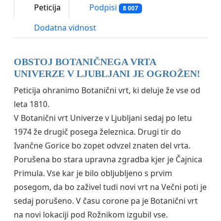
Peticija
Podpisi
8 007
Dodatna vidnost
OBSTOJ BOTANIČNEGA VRTA
UNIVERZE V LJUBLJANI JE OGROŽEN!
Peticija ohranimo Botanični vrt, ki deluje že vse od
leta 1810.
V Botanični vrt Univerze v Ljubljani sedaj po letu
1974 že drugič posega železnica. Drugi tir do
Ivančne Gorice bo zopet odvzel znaten del vrta.
Porušena bo stara upravna zgradba kjer je Čajnica
Primula. Vse kar je bilo obljubljeno s prvim
posegom, da bo zaživel tudi novi vrt na Večni poti je
sedaj porušeno. V času corone pa je Botanični vrt
na novi lokaciji pod Rožnikom izgubil vse.