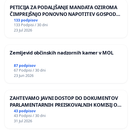
PETICIJA ZA PODALJŠANJE MANDATA OZIROMA
ČIMPREJŠNJO PONOVNO NAPOTITEV GOSPODA
BERNARDA ŠRAJNERJA NA VELEPOSLANIŠTVO
133 podpisov
133 Podpisi / 30 dni
REPUBLIKE SLOVENIJE V MOSKVI
23 Jul 2026
Zemljevid občinskih nadzornih kamer v MOL
87 podpisov
67 Podpisi / 30 dni
23 Jun 2026
ZAHTEVAMO JAVNI DOSTOP DO DOKUMENTOV
PARLAMENTARNIH PREISKOVALNIH KOMISIJ O
ILEGALNI TRGOVINI Z OROŽJEM
43 podpisov
43 Podpisi / 30 dni
31 Jul 2026