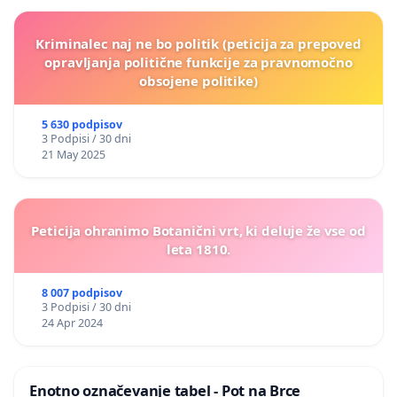
Kriminalec naj ne bo politik (peticija za prepoved
opravljanja politične funkcije za pravnomočno
obsojene politike)
5 630 podpisov
3 Podpisi / 30 dni
21 May 2025
Peticija ohranimo Botanični vrt, ki deluje že vse od
leta 1810.
8 007 podpisov
3 Podpisi / 30 dni
24 Apr 2024
Enotno označevanje tabel - Pot na Brce