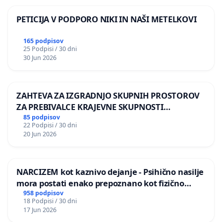
PETICIJA V PODPORO NIKI IN NAŠI METELKOVI
165 podpisov
25 Podpisi / 30 dni
30 Jun 2026
ZAHTEVA ZA IZGRADNJO SKUPNIH PROSTOROV
ZA PREBIVALCE KRAJEVNE SKUPNOSTI
PRESTRANEK
85 podpisov
22 Podpisi / 30 dni
20 Jun 2026
NARCIZEM kot kaznivo dejanje - Psihično nasilje
mora postati enako prepoznano kot fizično
nasilje
958 podpisov
18 Podpisi / 30 dni
17 Jun 2026