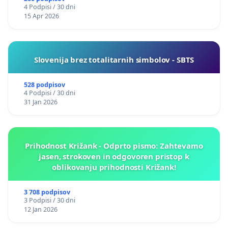
4 Podpisi / 30 dni
15 Apr 2026
Slovenija brez totalitarnih simbolov - SBTS
528 podpisov
4 Podpisi / 30 dni
31 Jan 2026
Prihodnost Križank - Odprto pismo: Zahtevamo
jasen, strokoven in odgovoren pristop k
oblikovanju prihodnosti Križank!
3 708 podpisov
3 Podpisi / 30 dni
12 Jan 2026