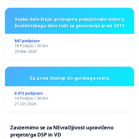
Vsako delo šteje: priznajmo pokojninsko dobo iz
študentskega dela tudi za generacijo pred 2015
847 podpisov
18 Podpisi / 30 dni
29 Mar 2026
Za prost dostop do gorskega sveta
6 472 podpisov
14 Podpisi / 30 dni
21 Oct 2024
Zavzemimo se za NEvračljivost upravičeno
prejete/ga DSP in VD