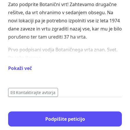
Zato podprite Botanični vrt! Zahtevamo drugačne
rešitve, da vrt ohranimo v sedanjem obsegu. Na
novi lokaciji pa je potrebno izpolniti vse iz leta 1974
dane zaveze in vrtu zgraditi nazaj vse, kar mu je bilo
porušeno ter tam urediti 37 ha vrta.
Prvo podpisani vodja Botaničnega vrta znan. Svet.
Dr. Jože Bavcon
Pokaži več
Kontaktirajte avtorja
Podpišite peticijo