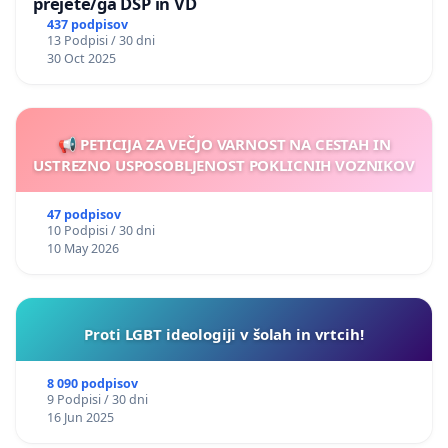
prejete/ga DSP in VD
437 podpisov
13 Podpisi / 30 dni
30 Oct 2025
📢 PETICIJA ZA VEČJO VARNOST NA CESTAH IN
USTREZNO USPOSOBLJENOST POKLICNIH VOZNIKOV
47 podpisov
10 Podpisi / 30 dni
10 May 2026
Proti LGBT ideologiji v šolah in vrtcih!
8 090 podpisov
9 Podpisi / 30 dni
16 Jun 2025