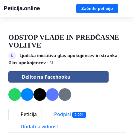
Peticija.online
Začnite peticijo
ODSTOP VLADE IN PREDČASNE
VOLITVE
Ljudska iniciativa glas upokojencev in stranka
L
Glas upokojencev
· SI
Delite na Facebooku
Peticija
Podpisi
2 201
Dodatna vidnost