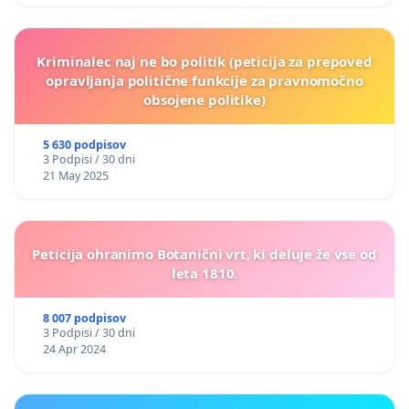
Kriminalec naj ne bo politik (peticija za prepoved
opravljanja politične funkcije za pravnomočno
obsojene politike)
5 630 podpisov
3 Podpisi / 30 dni
21 May 2025
Peticija ohranimo Botanični vrt, ki deluje že vse od
leta 1810.
8 007 podpisov
3 Podpisi / 30 dni
24 Apr 2024