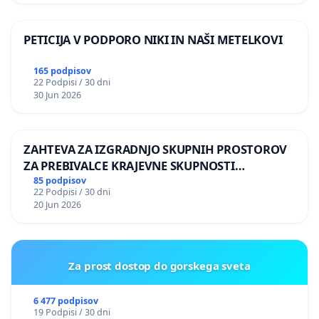
PETICIJA V PODPORO NIKI IN NAŠI METELKOVI
165 podpisov
22 Podpisi / 30 dni
30 Jun 2026
ZAHTEVA ZA IZGRADNJO SKUPNIH PROSTOROV
ZA PREBIVALCE KRAJEVNE SKUPNOSTI
PRESTRANEK
85 podpisov
22 Podpisi / 30 dni
20 Jun 2026
Za prost dostop do gorskega sveta
6 477 podpisov
19 Podpisi / 30 dni