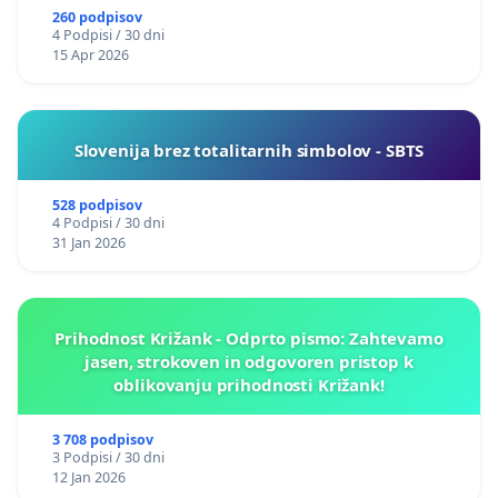
260 podpisov
4 Podpisi / 30 dni
15 Apr 2026
Slovenija brez totalitarnih simbolov - SBTS
528 podpisov
4 Podpisi / 30 dni
31 Jan 2026
Prihodnost Križank - Odprto pismo: Zahtevamo
jasen, strokoven in odgovoren pristop k
oblikovanju prihodnosti Križank!
3 708 podpisov
3 Podpisi / 30 dni
12 Jan 2026