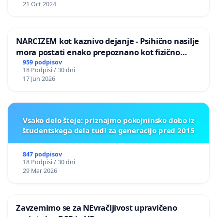
21 Oct 2024
NARCIZEM kot kaznivo dejanje - Psihično nasilje
mora postati enako prepoznano kot fizično
nasilje
959 podpisov
18 Podpisi / 30 dni
17 Jun 2026
Vsako delo šteje: priznajmo pokojninsko dobo iz
študentskega dela tudi za generacijo pred 2015
847 podpisov
18 Podpisi / 30 dni
29 Mar 2026
Zavzemimo se za NEvračljivost upravičeno