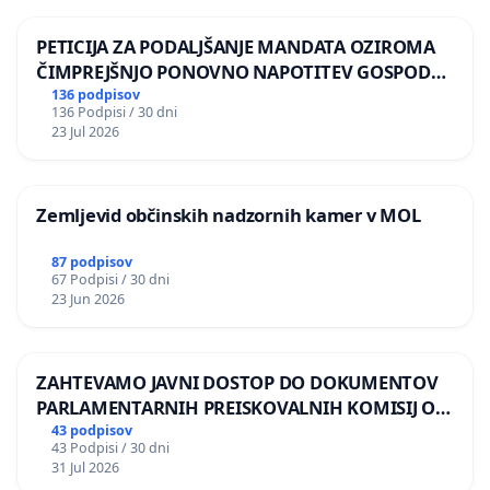
PETICIJA ZA PODALJŠANJE MANDATA OZIROMA
ČIMPREJŠNJO PONOVNO NAPOTITEV GOSPODA
BERNARDA ŠRAJNERJA NA VELEPOSLANIŠTVO
136 podpisov
136 Podpisi / 30 dni
REPUBLIKE SLOVENIJE V MOSKVI
23 Jul 2026
Zemljevid občinskih nadzornih kamer v MOL
87 podpisov
67 Podpisi / 30 dni
23 Jun 2026
ZAHTEVAMO JAVNI DOSTOP DO DOKUMENTOV
PARLAMENTARNIH PREISKOVALNIH KOMISIJ O
ILEGALNI TRGOVINI Z OROŽJEM
43 podpisov
43 Podpisi / 30 dni
31 Jul 2026