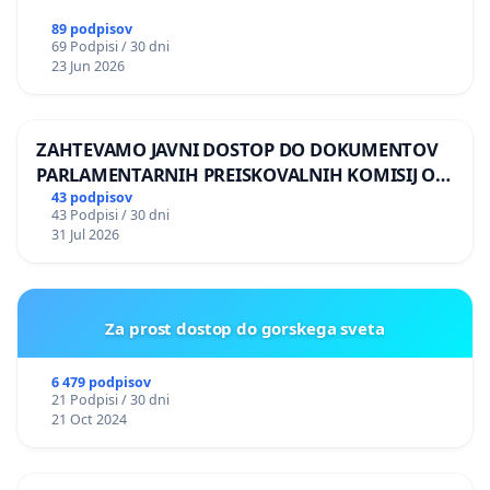
89 podpisov
69 Podpisi / 30 dni
23 Jun 2026
ZAHTEVAMO JAVNI DOSTOP DO DOKUMENTOV
PARLAMENTARNIH PREISKOVALNIH KOMISIJ O
ILEGALNI TRGOVINI Z OROŽJEM
43 podpisov
43 Podpisi / 30 dni
31 Jul 2026
Za prost dostop do gorskega sveta
6 479 podpisov
21 Podpisi / 30 dni
21 Oct 2024