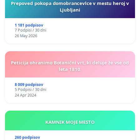
Prepoved pokopa domobrancevlce v mestu heroj v
Ljubljani
1 181 podpisov
7 Podpisi / 30 dni
26 May 2026
Peticija ohranimo Botanični vrt, ki deluje že vse od
leta 1810.
8 009 podpisov
5 Podpisi / 30 dni
24 Apr 2024
KAMNIK MOJE MESTO
260 podpisov