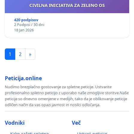
CIVILNA INICIATIVA ZA ZELENO OS
420 podpisov
2 Podpisi / 30 dni
18 Jan 2026
1
2
»
Peticija.online
Nudimo brezplačno gostovanje za spletne peticije. Ustvarite
profesionalno spletno peticijo z uporabo naše zmogljive storitve.Naše
peticije so dnevno omenjene v medijih, tako da je oblikovanje peticije
odličen način da vas opazi javnost in nosilci odločanja.
Vodniki
Več
Kako začeti spletno
Ustvari peticijo