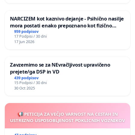
NARCIZEM kot kaznivo dejanje - Psihično nasilje
mora postati enako prepoznano kot fizično
nasilje
959 podpisov
17 Podpisi / 30 dni
17 Jun 2026
Zavzemimo se za NEvračljivost upravičeno
prejete/ga DSP in VD
439 podpisov
15 Podpisi / 30 dni
30 Oct 2025
📢 PETICIJA ZA VEČJO VARNOST NA CESTAH IN
USTREZNO USPOSOBLJENOST POKLICNIH VOZNIKOV