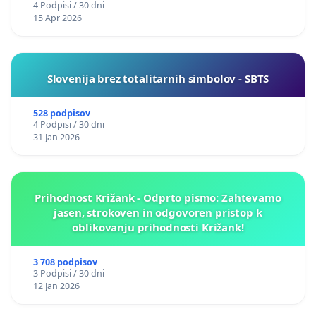
4 Podpisi / 30 dni
15 Apr 2026
Slovenija brez totalitarnih simbolov - SBTS
528 podpisov
4 Podpisi / 30 dni
31 Jan 2026
Prihodnost Križank - Odprto pismo: Zahtevamo
jasen, strokoven in odgovoren pristop k
oblikovanju prihodnosti Križank!
3 708 podpisov
3 Podpisi / 30 dni
12 Jan 2026