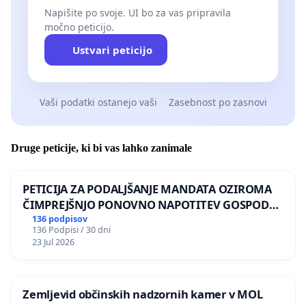
Napišite po svoje. UI bo za vas pripravila
močno peticijo.
Ustvari peticijo
Vaši podatki ostanejo vaši
Zasebnost po zasnovi
Druge peticije, ki bi vas lahko zanimale
PETICIJA ZA PODALJŠANJE MANDATA OZIROMA
ČIMPREJŠNJO PONOVNO NAPOTITEV GOSPODA
BERNARDA ŠRAJNERJA NA VELEPOSLANIŠTVO
136 podpisov
136 Podpisi / 30 dni
REPUBLIKE SLOVENIJE V MOSKVI
23 Jul 2026
Zemljevid občinskih nadzornih kamer v MOL