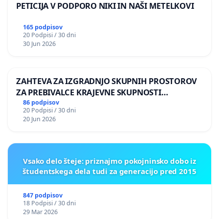
PETICIJA V PODPORO NIKI IN NAŠI METELKOVI
165 podpisov
20 Podpisi / 30 dni
30 Jun 2026
ZAHTEVA ZA IZGRADNJO SKUPNIH PROSTOROV
ZA PREBIVALCE KRAJEVNE SKUPNOSTI
PRESTRANEK
86 podpisov
20 Podpisi / 30 dni
20 Jun 2026
Vsako delo šteje: priznajmo pokojninsko dobo iz
študentskega dela tudi za generacijo pred 2015
847 podpisov
18 Podpisi / 30 dni
29 Mar 2026