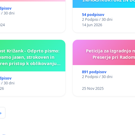
ANTEN V GRADIŠČ
dpisov
 / 30 dni
54 podpisov
2 Podpisi / 30 dni
024
14 Jun 2026
st Križank - Odprto pismo:
Peticija za izgradnjo 
amo jasen, strokoven in
Preserje pri Radom
en pristop k oblikovanju
rihodnosti Križank!
891 podpisov
2 Podpisi / 30 dni
dpisov
 / 30 dni
026
25 Nov 2025
»