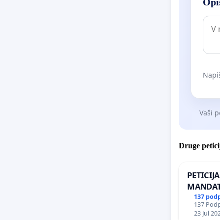
Opiš
Napiš
Vaši p
Druge petici
PETICIJ
MANDAT
ČIMPRE
137 pod
137 Podpi
NAPOTI
23 Jul 20