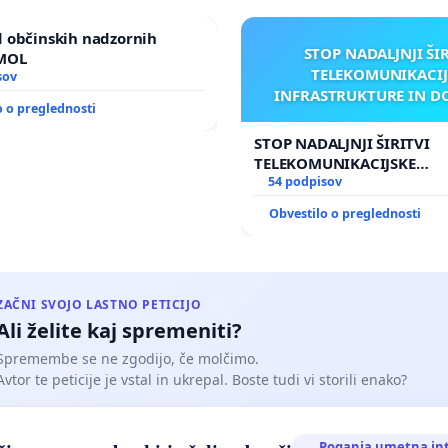
 občinskih nadzornih
STOP NADALJNJI ŠI
 MOL
TELEKOMUNIKACIJ
sov
INFRASTRUKTURE IN D
o o preglednosti
ANTEN V GRADIŠČ
STOP NADALJNJI ŠIRITVI
TELEKOMUNIKACIJSKE
INFRASTRUKTURE IN DOD
54 podpisov
ANTEN V GRADIŠČAKU
Obvestilo o preglednosti
ZAČNI SVOJO LASTNO PETICIJO
Ali želite kaj spremeniti?
Spremembe se ne zgodijo, če molčimo.
Avtor te peticije je vstal in ukrepal. Boste tudi vi storili enako?
Poganja umetna in