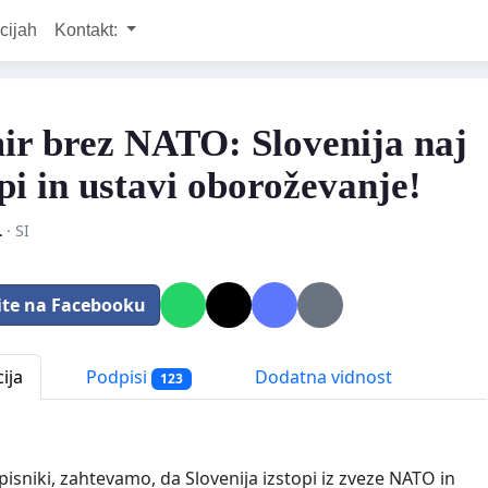
cijah
Kontakt:
ir brez NATO: Slovenija naj
opi in ustavi oboroževanje!
L
· SI
ite na Facebooku
ija
Podpisi
Dodatna vidnost
123
pisniki, zahtevamo, da Slovenija izstopi iz zveze NATO in