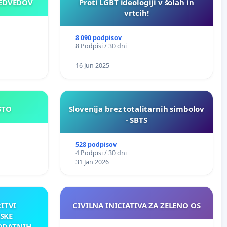
MEDVEDOV
Proti LGBT ideologiji v šolah in
vrtcih!
8 090 podpisov
8 Podpisi / 30 dni
16 Jun 2025
JE MESTO
Slovenija brez totalitarnih simbolov
- SBTS
528 podpisov
4 Podpisi / 30 dni
31 Jan 2026
RITVI
CIVILNA INICIATIVA ZA ZELENO OS
SKE
ODATNIH