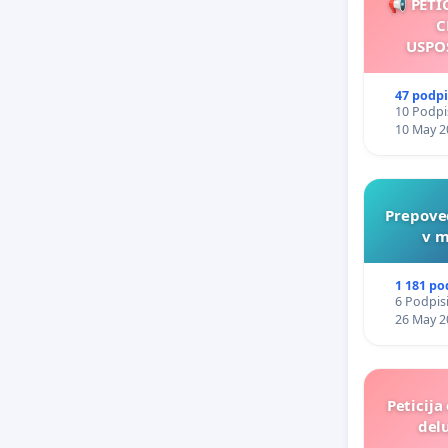
📢 PETI
C
USPO
47 podp
10 Podpis
10 May 2
Prepove
v m
1 181 po
6 Podpisi
26 May 2
Peticija
delu