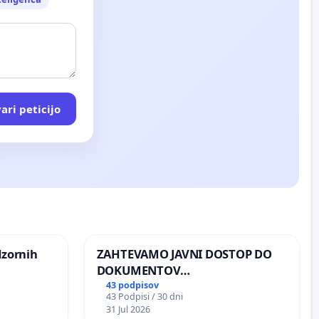
ari peticijo
dzornih
ZAHTEVAMO JAVNI DOSTOP DO
DOKUMENTOV
PARLAMENTARNIH
43 podpisov
43 Podpisi / 30 dni
PREISKOVALNIH KOMISIJ O
31 Jul 2026