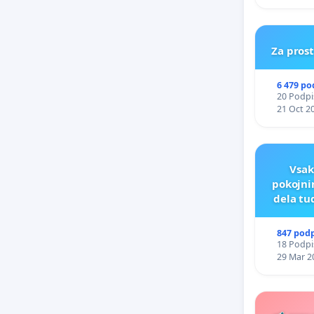
ŠRAJNER
REPUBLI
Za pros
6 479 po
20 Podpis
21 Oct 2
Vsak
pokojni
dela tu
847 pod
18 Podpis
29 Mar 2