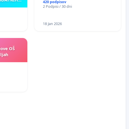
420 podpisov
AKU
2 Podpisi / 30 dni
18 Jan 2026
nove OŠ
ljah