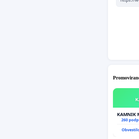
Promovirane
260 podp
Obvestil