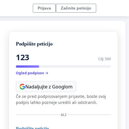
Prijava
Začnite peticijo
Podpišite peticijo
123
Cilj: 500
Ogled podpisov →
Nadaljujte z Googlom
Če se pred podpisovanjem prijavite, boste svoj
podpis lahko pozneje uredili ali odstranili.
ALI
Podpišite peticijo