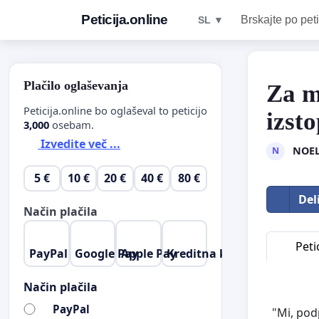
Peticija.online
Brskajte po peti
SL ▼
Plačilo oglaševanja
Za m
Peticija.online bo oglaševal to peticijo
izst
3,000
osebam.
Izvedite več ...
NOE
N
5 €
10 €
20 €
40 €
80 €
Del
Način plačila
Petic
PayPal
Google Pay
Apple Pay
Kreditna kartica
Način plačila
PayPal
"Mi, pod