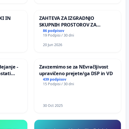
ILEGALNI TRGOVINI Z OROŽJEM
KI IN
ZAHTEVA ZA IZGRADNJO
SKUPNIH PROSTOROV ZA
PREBIVALCE KRAJEVNE
86 podpisov
19 Podpisi / 30 dni
SKUPNOSTI PRESTRANEK
20 Jun 2026
ejanje -
Zavzemimo se za NEvračljivost
stati
upravičeno prejete/ga DSP in VD
izično
439 podpisov
15 Podpisi / 30 dni
30 Oct 2025