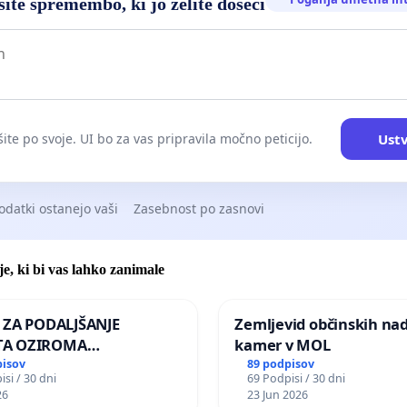
ite spremembo, ki jo želite doseči
Ustv
ite po svoje. UI bo za vas pripravila močno peticijo.
odatki ostanejo vaši
Zasebnost po zasnovi
je, ki bi vas lahko zanimale
A ZA PODALJŠANJE
Zemljevid občinskih na
A OZIROMA
kamer v MOL
JŠNJO PONOVNO
pisov
89 podpisov
si / 30 dni
69 Podpisi / 30 dni
TEV GOSPODA BERNARDA
26
23 Jun 2026