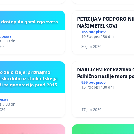
JA NA VELEPOSLANIŠTVO
KE SLOVENIJE V MOSKVI
PETICIJA V PODPORO NI
t dostop do gorskega sveta
NAŠI METELKOVI
165 podpisov
dpisov
19 Podpisi / 30 dni
i / 30 dni
024
30 Jun 2026
NARCIZEM kot kaznivo d
o delo šteje: priznajmo
Psihično nasilje mora po
nsko dobo iz študentskega
enako prepoznano kot f
959 podpisov
di za generacijo pred 2015
15 Podpisi / 30 dni
nasilje
pisov
i / 30 dni
026
17 Jun 2026