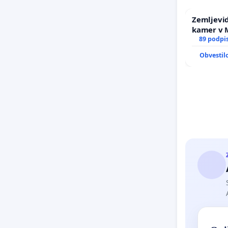
Zemljevid
kamer v
89 podpi
Obvestil