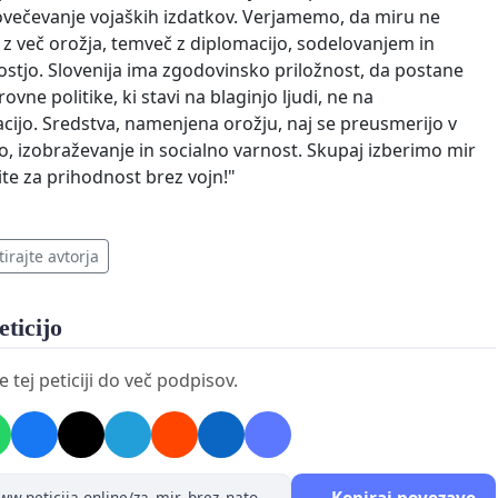
ovečevanje vojaških izdatkov. Verjamemo, da miru ne
z več orožja, temveč z diplomacijo, sodelovanjem in
ostjo. Slovenija ima zgodovinsko priložnost, da postane
ovne politike, ki stavi na blaginjo ljudi, ne na
zacijo. Sredstva, namenjena orožju, naj se preusmerijo v
o, izobraževanje in socialno varnost. Skupaj izberimo mir
ite za prihodnost brez vojn!"
irajte avtorja
eticijo
tej peticiji do več podpisov.
Kopiraj povezavo