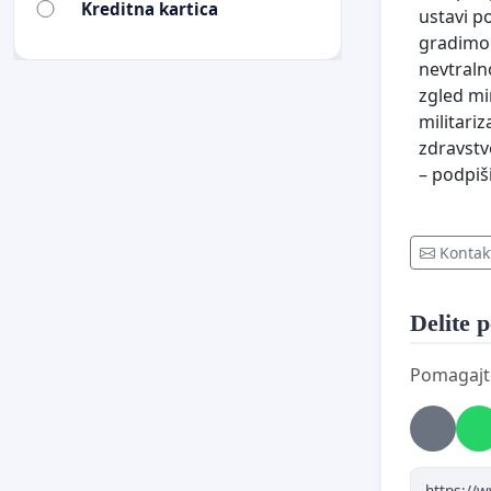
Kreditna kartica
ustavi p
gradimo 
nevtraln
zgled mir
militari
zdravstv
– podpiš
Kontakt
Delite p
Pomagajte 