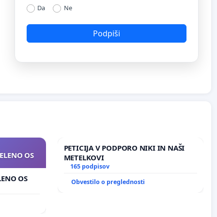
Da
Ne
Podpiši
PETICIJA V PODPORO NIKI IN NAŠI
ZELENO OS
METELKOVI
165 podpisov
ELENO OS
Obvestilo o preglednosti