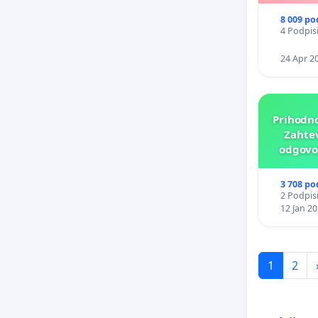
8 009 po
4 Podpisi
24 Apr 2
Prihodno
Zahtev
odgovor
p
3 708 po
2 Podpisi
12 Jan 2
1
2