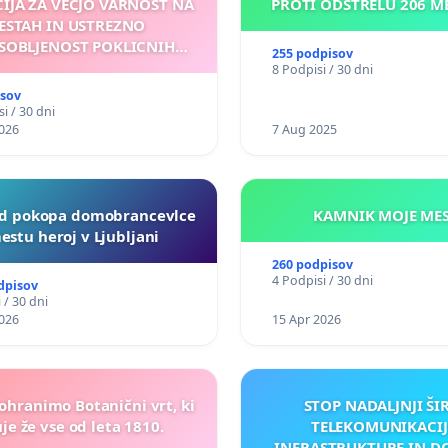
CIJA ZA VEČJO VARNOST NA
PROTI ODSTRELU 206 
ESTAH IN USTREZNO
SOBLJENOST POKLICNIH
255 podpisov
VOZNIKOV
8 Podpisi / 30 dni
isov
i / 30 dni
026
7 Aug 2025
d pokopa domobrancevlce
KAMNIK MO
estu heroj v Ljubljani
260 podpisov
4 Podpisi / 30 dni
dpisov
 / 30 dni
026
15 Apr 2026
 ohranimo Botanični vrt, ki
STOP NADALJNJI ŠI
je že vse od leta 1810.
TELEKOMUNIKACIJ
INFRASTRUKTURE IN D