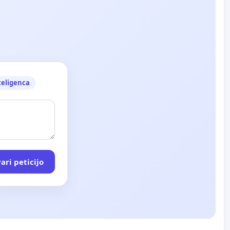
teligenca
ari peticijo