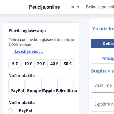
Peticija.online
Brskajte po peti
SL ▼
Za mir br
Plačilo oglaševanja
Peticija.online bo oglaševal to peticijo
Delit
3,000
osebam.
Izvedite več ...
Peticij
5 €
10 €
20 €
40 €
80 €
Stopite v 
Način plačila
Vaše ime
PayPal
Google Pay
Apple Pay
Kreditna kartica
Način plačila
E-poštni n
PayPal