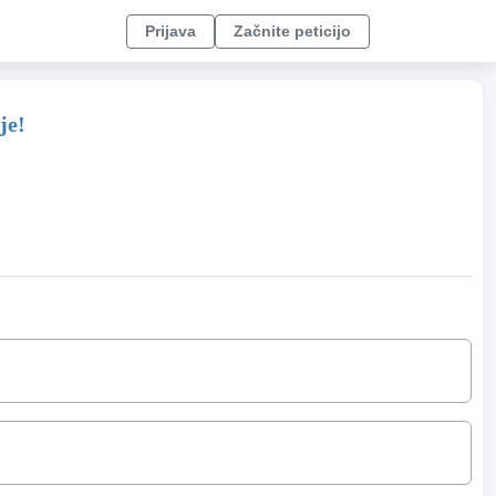
Prijava
Začnite peticijo
je!