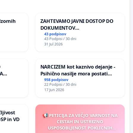
dzornih
ZAHTEVAMO JAVNI DOSTOP DO
DOKUMENTOV
PARLAMENTARNIH
43 podpisov
43 Podpisi / 30 dni
PREISKOVALNIH KOMISIJ O
31 Jul 2026
ILEGALNI TRGOVINI Z OROŽJEM
O
NARCIZEM kot kaznivo dejanje -
A
Psihično nasilje mora postati
enako prepoznano kot fizično
958 podpisov
22 Podpisi / 30 dni
K
nasilje
17 Jun 2026
ljivost
📢 PETICIJA ZA VEČJO VARNOST NA
DSP in VD
CESTAH IN USTREZNO
USPOSOBLJENOST POKLICNIH