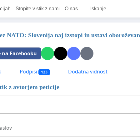
cijah
Stopite v stik z nami
O nas
Iskanje
ez NATO: Slovenija naj izstopi in ustavi oboroževan
e na Facebooku
a
Podpisi
Dodatna vidnost
123
stik z avtorjem peticije
aslov