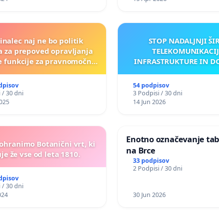
inalec naj ne bo politik
STOP NADALJNJI ŠI
ja za prepoved opravljanja
TELEKOMUNIKACIJ
ne funkcije za pravnomočno
INFRASTRUKTURE IN D
obsojene politike)
ANTEN V GRADIŠČ
dpisov
54 podpisov
 / 30 dni
3 Podpisi / 30 dni
025
14 Jun 2026
Enotno označevanje tabe
 ohranimo Botanični vrt, ki
na Brce
je že vse od leta 1810.
33 podpisov
2 Podpisi / 30 dni
dpisov
 / 30 dni
024
30 Jun 2026