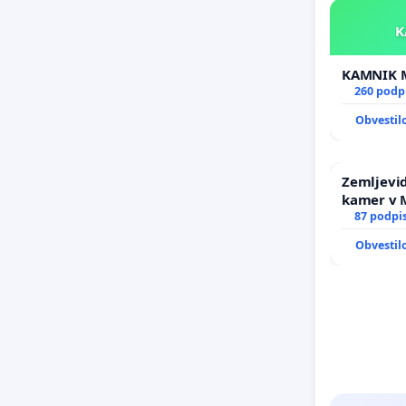
260 podp
Obvestil
Zemljevid
kamer v
87 podpi
Obvestil