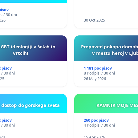
pisov
i / 30 dni
026
30 Oct 2025
LGBT ideologiji v šolah in
Prepoved pokopa domob
vrtcih!
v mestu heroj v Ljub
dpisov
1 181 podpisov
 / 30 dni
8 Podpisi / 30 dni
025
26 May 2026
t dostop do gorskega sveta
KAMNIK MO
dpisov
260 podpisov
 / 30 dni
4 Podpisi / 30 dni
024
15 Apr 2026