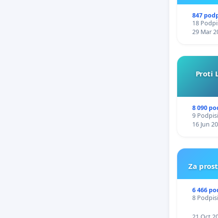
847 pod
18 Podpis
29 Mar 2
Proti 
8 090 po
9 Podpisi
16 Jun 2
Za pros
6 466 po
8 Podpisi
21 Oct 2