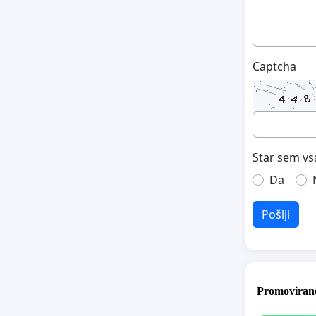
Captcha
Star sem vs
Da
Pošlji
Promovirane