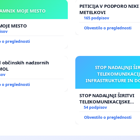
PETICIJA V PODPORO NIKI 
KAMNIK MOJE MESTO
METELKOVI
165 podpisov
KAMNIK MOJE MESTO
Obvestilo o preglednosti
isov
o o preglednosti
 občinskih nadzornih
STOP NADALJNJI ŠI
 MOL
TELEKOMUNIKACIJ
sov
INFRASTRUKTURE IN D
o o preglednosti
ANTEN V GRADIŠČ
STOP NADALJNJI ŠIRITVI
TELEKOMUNIKACIJSKE
INFRASTRUKTURE IN DOD
54 podpisov
ANTEN V GRADIŠČAKU
Obvestilo o preglednosti