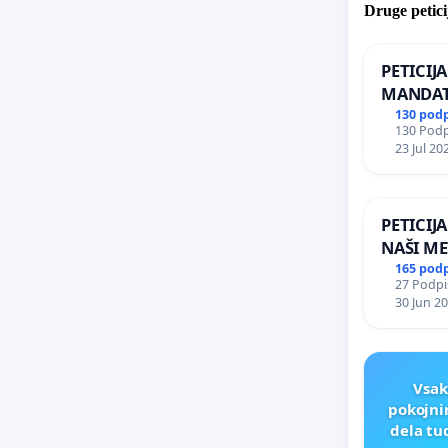
Druge petici
PETICIJ
MANDAT
ČIMPRE
130 pod
130 Podpi
NAPOTI
23 Jul 20
ŠRAJNER
REPUBLI
PETICIJ
NAŠI ME
165 pod
27 Podpis
30 Jun 2
Vsak
pokojni
dela tu