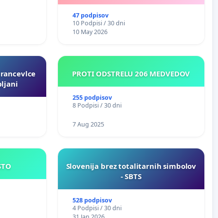
VOZNIKOV
47 podpisov
10 Podpisi / 30 dni
10 May 2026
rancevlce
PROTI ODSTRELU 206 MEDVEDOV
ljani
255 podpisov
8 Podpisi / 30 dni
7 Aug 2025
JE MESTO
Slovenija brez totalitarnih simbolov
- SBTS
528 podpisov
4 Podpisi / 30 dni
31 Jan 2026