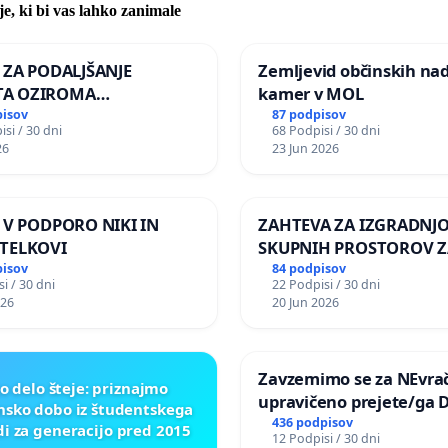
je, ki bi vas lahko zanimale
A ZA PODALJŠANJE
Zemljevid občinskih na
A OZIROMA
kamer v MOL
JŠNJO PONOVNO
pisov
87 podpisov
si / 30 dni
68 Podpisi / 30 dni
TEV GOSPODA BERNARDA
26
23 Jun 2026
JA NA VELEPOSLANIŠTVO
KE SLOVENIJE V MOSKVI
A V PODPORO NIKI IN
ZAHTEVA ZA IZGRADNJ
TELKOVI
SKUPNIH PROSTOROV Z
PREBIVALCE KRAJEVNE
pisov
84 podpisov
i / 30 dni
22 Podpisi / 30 dni
SKUPNOSTI PRESTRANE
026
20 Jun 2026
Zavzemimo se za NEvrač
o delo šteje: priznajmo
upravičeno prejete/ga 
nsko dobo iz študentskega
436 podpisov
di za generacijo pred 2015
12 Podpisi / 30 dni