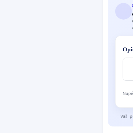
Opiš
Napiš
Vaši p