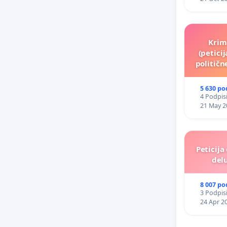
Krim
(petici
politič
5 630 po
4 Podpisi
21 May 2
Peticija
delu
8 007 po
3 Podpisi
24 Apr 2