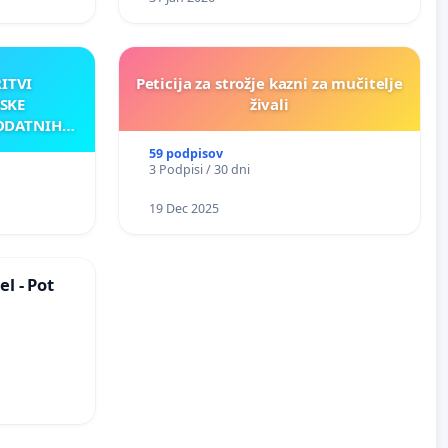
RITVI
Peticija za strožje kazni za mučitelje
SKE
živali
ODATNIH
AKU
59 podpisov
3 Podpisi / 30 dni
19 Dec 2025
l - Pot