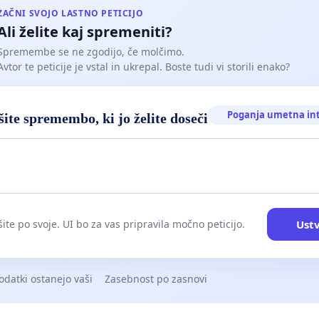
ZAČNI SVOJO LASTNO PETICIJO
Ali želite kaj spremeniti?
Spremembe se ne zgodijo, če molčimo.
Avtor te peticije je vstal in ukrepal. Boste tudi vi storili enako?
Poganja umetna in
ite spremembo, ki jo želite doseči
Ustv
ite po svoje. UI bo za vas pripravila močno peticijo.
odatki ostanejo vaši
Zasebnost po zasnovi