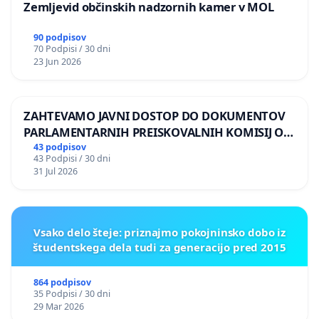
Zemljevid občinskih nadzornih kamer v MOL
90 podpisov
70 Podpisi / 30 dni
23 Jun 2026
ZAHTEVAMO JAVNI DOSTOP DO DOKUMENTOV
PARLAMENTARNIH PREISKOVALNIH KOMISIJ O
ILEGALNI TRGOVINI Z OROŽJEM
43 podpisov
43 Podpisi / 30 dni
31 Jul 2026
Vsako delo šteje: priznajmo pokojninsko dobo iz
študentskega dela tudi za generacijo pred 2015
864 podpisov
35 Podpisi / 30 dni
29 Mar 2026