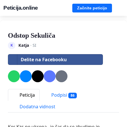
Peticija.online
Začnite peticijo
Odstop Sekuliča
Katja
· SI
K
Delite na Facebooku
Peticija
Podpisi
86
Dodatna vidnost
Ker Kzs ne ukrepa .je čas da se zbudimo in