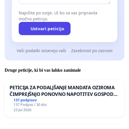
Napišite po svoje. UI bo za vas pripravila
močno peticijo.
Ustvari peticijo
Vaši podatki ostanejo vaši
Zasebnost po zasnovi
Druge peticije, ki bi vas lahko zanimale
PETICIJA ZA PODALJŠANJE MANDATA OZIROMA
ČIMPREJŠNJO PONOVNO NAPOTITEV GOSPODA
BERNARDA ŠRAJNERJA NA VELEPOSLANIŠTVO
137 podpisov
137 Podpisi / 30 dni
REPUBLIKE SLOVENIJE V MOSKVI
23 Jul 2026