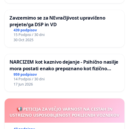
Zavzemimo se za NEvračljivost upravičeno
prejete/ga DSP in VD
439 podpisov
15 Podpisi / 30 dni
30 Oct 2025
NARCIZEM kot kaznivo dejanje - Psihično nasilje
mora postati enako prepoznano kot fizično
nasilje
959 podpisov
14 Podpisi / 30 dni
17 Jun 2026
📢 PETICIJA ZA VEČJO VARNOST NA CESTAH IN
USTREZNO USPOSOBLJENOST POKLICNIH VOZNIKOV