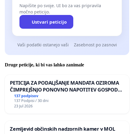
Napišite po svoje. UI bo za vas pripravila
močno peticijo.
Ustvari peticijo
Vaši podatki ostanejo vaši
Zasebnost po zasnovi
Druge peticije, ki bi vas lahko zanimale
PETICIJA ZA PODALJŠANJE MANDATA OZIROMA
ČIMPREJŠNJO PONOVNO NAPOTITEV GOSPODA
BERNARDA ŠRAJNERJA NA VELEPOSLANIŠTVO
137 podpisov
137 Podpisi / 30 dni
REPUBLIKE SLOVENIJE V MOSKVI
23 Jul 2026
Zemljevid občinskih nadzornih kamer v MOL