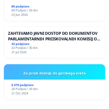
89 podpisov
69 Podpisi / 30 dni
23 Jun 2026
ZAHTEVAMO JAVNI DOSTOP DO DOKUMENTOV
PARLAMENTARNIH PREISKOVALNIH KOMISIJ O
ILEGALNI TRGOVINI Z OROŽJEM
43 podpisov
43 Podpisi / 30 dni
31 Jul 2026
Za prost dostop do gorskega sveta
6 479 podpisov
20 Podpisi / 30 dni
21 Oct 2024