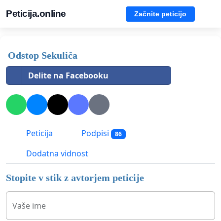
Peticija.online
Začnite peticijo
Odstop Sekuliča
Delite na Facebooku
Peticija
Podpisi
86
Dodatna vidnost
Stopite v stik z avtorjem peticije
Vaše ime