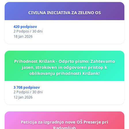
CIVILNA INICIATIVA ZA ZELENO OS
420 podpisov
2 Podpisi / 30 dni
18 Jan 2026
Prihodnost Križank - Odprto pismo: Zahtevamo
jasen, strokoven in odgovoren pristop k
oblikovanju prihodnosti Križank!
3 708 podpisov
2 Podpisi / 30 dni
12 Jan 2026
Peticija za izgradnjo nove OŠ Preserje pri
Radomljah