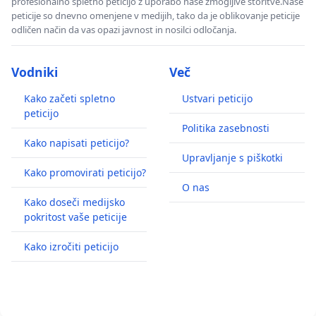
profesionalno spletno peticijo z uporabo naše zmogljive storitve.Naše
peticije so dnevno omenjene v medijih, tako da je oblikovanje peticije
odličen način da vas opazi javnost in nosilci odločanja.
Vodniki
Več
Kako začeti spletno
Ustvari peticijo
peticijo
Politika zasebnosti
Kako napisati peticijo?
Upravljanje s piškotki
Kako promovirati peticijo?
O nas
Kako doseči medijsko
pokritost vaše peticije
Kako izročiti peticijo