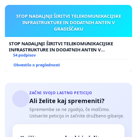
STOP NADALJNJI ŠIRITVI TELEKOMUNIKACIJSKE
INFRASTRUKTURE IN DODATNIH ANTEN V
GRADIŠČAKU
STOP NADALJNJI ŠIRITVI TELEKOMUNIKACIJSKE
INFRASTRUKTURE IN DODATNIH ANTEN V
GRADIŠČAKU
54 podpisov
Obvestilo o preglednosti
ZAČNI SVOJO LASTNO PETICIJO
Ali želite kaj spremeniti?
Spremembe se ne zgodijo, če molčimo.
Ustvarite peticijo in začnite družbeno gibanje.