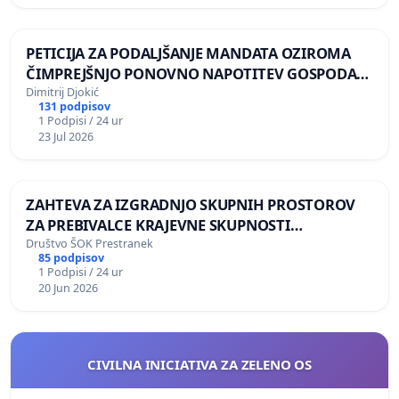
PETICIJA ZA PODALJŠANJE MANDATA OZIROMA
ČIMPREJŠNJO PONOVNO NAPOTITEV GOSPODA
BERNARDA ŠRAJNERJA NA VELEPOSLANIŠTVO
Dimitrij Djokić
131 podpisov
REPUBLIKE SLOVENIJE V MOSKVI
1 Podpisi / 24 ur
23 Jul 2026
ZAHTEVA ZA IZGRADNJO SKUPNIH PROSTOROV
ZA PREBIVALCE KRAJEVNE SKUPNOSTI
PRESTRANEK
Društvo ŠOK Prestranek
85 podpisov
1 Podpisi / 24 ur
20 Jun 2026
CIVILNA INICIATIVA ZA ZELENO OS