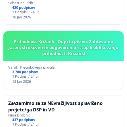
Sebastjan Pirih
420 podpisov
1 Podpisi / 24 ur
18 Jan 2026
Prihodnost Križank - Odprto pismo: Zahtevamo
jasen, strokoven in odgovoren pristop k oblikovanju
prihodnosti Križank!
Varuhi Plečnikovega izročila
3 708 podpisov
1 Podpisi / 24 ur
12 Jan 2026
Zavzemimo se za NEvračljivost upravičeno
prejete/ga DSP in VD
Nina Drobnič
437 podpisov
1 Podpisi / 24 ur