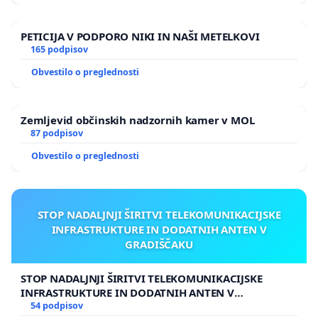
PETICIJA V PODPORO NIKI IN NAŠI METELKOVI
165 podpisov
Obvestilo o preglednosti
Zemljevid občinskih nadzornih kamer v MOL
87 podpisov
Obvestilo o preglednosti
STOP NADALJNJI ŠIRITVI TELEKOMUNIKACIJSKE
INFRASTRUKTURE IN DODATNIH ANTEN V
GRADIŠČAKU
STOP NADALJNJI ŠIRITVI TELEKOMUNIKACIJSKE
INFRASTRUKTURE IN DODATNIH ANTEN V
GRADIŠČAKU
54 podpisov