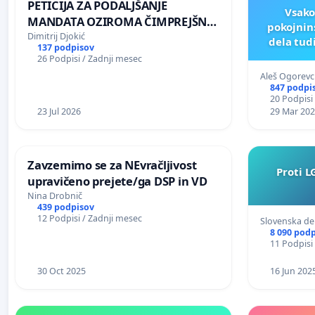
PETICIJA ZA PODALJŠANJE
Vsako
MANDATA OZIROMA ČIMPREJŠNJO
pokojnin
PONOVNO NAPOTITEV GOSPODA
Dimitrij Djokić
dela tud
137 podpisov
BERNARDA ŠRAJNERJA NA
26 Podpisi / Zadnji mesec
VELEPOSLANIŠTVO REPUBLIKE
Aleš Ogorevc
SLOVENIJE V MOSKVI
847 podpi
20 Podpisi
23 Jul 2026
29 Mar 20
Zavzemimo se za NEvračljivost
Proti L
upravičeno prejete/ga DSP in VD
Nina Drobnič
439 podpisov
12 Podpisi / Zadnji mesec
Slovenska d
8 090 pod
11 Podpisi
30 Oct 2025
16 Jun 202