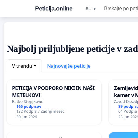
Peticija.online
Brskajte po peti
SL ▼
Najbolj priljubljene peticije v z
V trendu
Najnovejše peticije
PETICIJA V PODPORO NIKI IN NAŠI
Zemljevid
METELKOVI
kamer v 
Ratko Stojiljković
Zavod Državl
165 podpisov
89 podpis
132 Podpisi / Zadnji mesec
64 Podpisi
30 Jun 2026
23 Jun 202