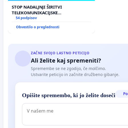
STOP NADALJNJI ŠIRITVI
TELEKOMUNIKACIJSKE
INFRASTRUKTURE IN DODATNIH
54 podpisov
ANTEN V GRADIŠČAKU
Obvestilo o preglednosti
ZAČNI SVOJO LASTNO PETICIJO
Ali želite kaj spremeniti?
Spremembe se ne zgodijo, če molčimo.
Ustvarite peticijo in začnite družbeno gibanje.
Po
Opišite spremembo, ki jo želite doseči