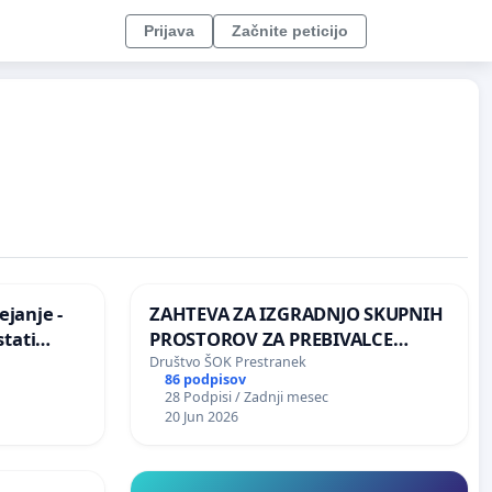
Prijava
Začnite peticijo
janje -
ZAHTEVA ZA IZGRADNJO SKUPNIH
stati
PROSTOROV ZA PREBIVALCE
zično
KRAJEVNE SKUPNOSTI
Društvo ŠOK Prestranek
86 podpisov
PRESTRANEK
28 Podpisi / Zadnji mesec
20 Jun 2026