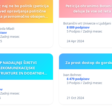
 naj ne bo politik (peticija
Peticija ohranimo Botanič
ved opravljanja politične
deluje že vse od leta
 za pravnomočno obsojene
politike)
Botanični vrt Univerze v Ljubljani
8 009 podpisov
oda Mladi
5 Podpisi / Zadnji mesec
pisov
/ Zadnji mesec
25
24 Apr 2024
P NADALJNJI ŠIRITVI
Za prost dostop do gorsk
LEKOMUNIKACIJSKE
TRUKTURE IN DODATNIH
Ivan Bohnec
TEN V GRADIŠČAKU
6 479 podpisov
3 Podpisi / Zadnji mesec
ov
/ Zadnji mesec
6
21 Oct 2024