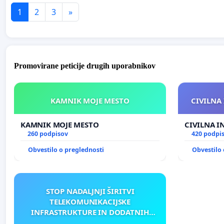
1
2
3
»
Promovirane peticije drugih uporabnikov
KAMNIK MOJE MESTO
CIVILNA 
KAMNIK MOJE MESTO
CIVILNA I
260 podpisov
420 podpi
Obvestilo o preglednosti
Obvestilo 
STOP NADALJNJI ŠIRITVI
TELEKOMUNIKACIJSKE
INFRASTRUKTURE IN DODATNIH
ANTEN V GRADIŠČAKU