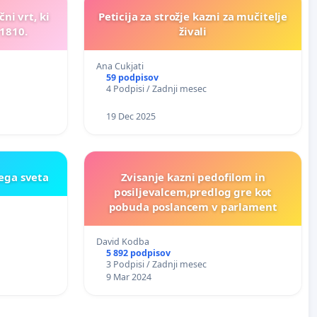
ni vrt, ki
Peticija za strožje kazni za mučitelje
 1810.
živali
Ana Cukjati
59 podpisov
4 Podpisi / Zadnji mesec
19 Dec 2025
ega sveta
Zvisanje kazni pedofilom in
posiljevalcem,predlog gre kot
pobuda poslancem v parlament
David Kodba
5 892 podpisov
3 Podpisi / Zadnji mesec
9 Mar 2024