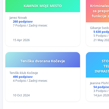
KAMNIK MOJE MESTO
Kriminalec
za prepo
funkcije
Janez Novak
260 podpisov
7 Podpisi / Zadnji mesec
Gibanje Svob
5 630 pod
5 Podpisi 
15 Apr 2026
21 May 20
Teniška dvorana Kočevje
STO
TE
INFRAS
Teniški klub Kočevje
AN
490 podpisov
4 Podpisi / Zadnji mesec
Jeanine Plohl
54 podpis
3 Podpisi 
10 Oct 2024
14 Jun 202