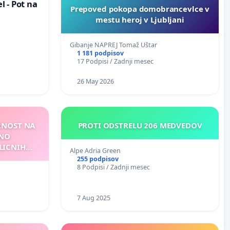
 - Pot na
Prepoved pokopa domobrancevlce v
mestu heroj v Ljubljani
Gibanje NAPREJ Tomaž Uštar
1 181 podpisov
17 Podpisi / Zadnji mesec
26 May 2026
ARNOST NA
PROTI ODSTRELU 206 MEDVEDOV
ZNO
LICNIH
Alpe Adria Green
255 podpisov
8 Podpisi / Zadnji mesec
7 Aug 2025