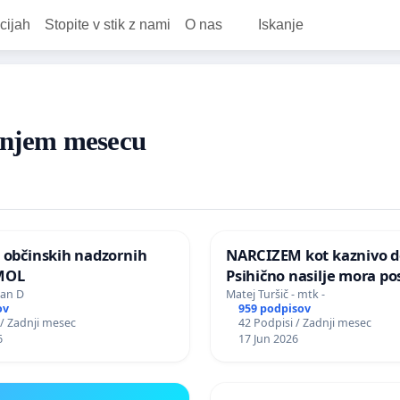
cijah
Stopite v stik z nami
O nas
Iskanje
adnjem mesecu
 občinskih nadzornih
NARCIZEM kot kaznivo de
MOL
Psihično nasilje mora po
enako prepoznano kot fi
jan D
Matej Turšič - mtk -
ov
959 podpisov
nasilje
 / Zadnji mesec
42 Podpisi / Zadnji mesec
6
17 Jun 2026