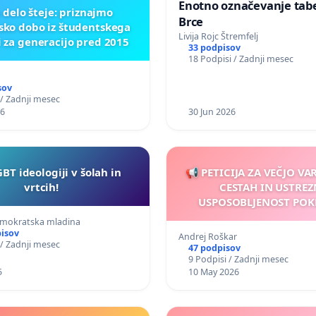
Enotno označevanje tabel
 delo šteje: priznajmo
Brce
sko dobo iz študentskega
Livija Rojc Štremfelj
i za generacijo pred 2015
33 podpisov
18 Podpisi / Zadnji mesec
sov
 / Zadnji mesec
26
30 Jun 2026
GBT ideologiji v šolah in
📢 PETICIJA ZA VEČJO V
vrtcih!
CESTAH IN USTRE
USPOSOBLJENOST POK
VOZNIKOV
emokratska mladina
pisov
Andrej Roškar
 / Zadnji mesec
47 podpisov
9 Podpisi / Zadnji mesec
5
10 May 2026