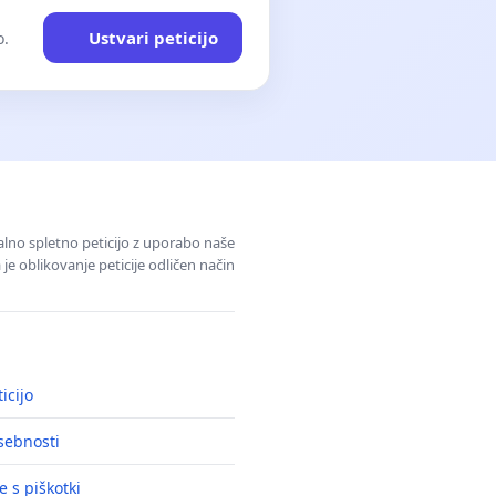
Ustvari peticijo
o.
alno spletno peticijo z uporabo naše
je oblikovanje peticije odličen način
icijo
asebnosti
e s piškotki