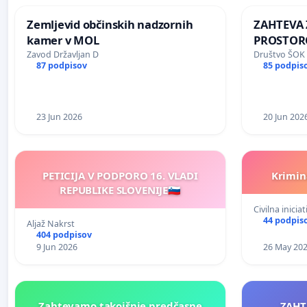
Zemljevid občinskih nadzornih
ZAHTEVA 
kamer v MOL
PROSTORO
KRAJEVNE
Zavod Državljan D
Društvo ŠOK 
87 podpisov
85 podpis
PRESTRA
23 Jun 2026
20 Jun 202
PETICIJA V PODPORO 16. VLADI
Krimina
REPUBLIKE SLOVENIJE🇸🇮
Civilna iniciat
44 podpis
Aljaž Nakrst
404 podpisov
9 Jun 2026
26 May 20
Zahtevamo takojšnje predčasne
ZAHT