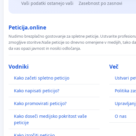
Vaši podatki ostanejo vaši
Zasebnost po zasnovi
Peticija.online
Nudimo brezplačno gostovanje za spletne peticije. Ustvarite profesion
zmogljive storitve.Naše peticije so dnevno omenjene v medijih, tako da 
da vas opazi javnost in nosilci odločanja.
Vodniki
Več
Kako začeti spletno peticijo
Ustvari pet
Kako napisati peticijo?
Politika z
Kako promovirati peticijo?
Upravljanj
Kako doseči medijsko pokritost vaše
O nas
peticije
Kako izročiti peticijo