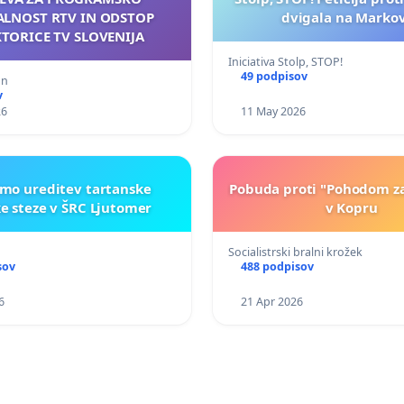
ALNOST RTV IN ODSTOP
dvigala na Marko
TORICE TV SLOVENIJA
Iniciativa Stolp, STOP!
49 podpisov
an
v
26
11 May 2026
mo ureditev tartanske
Pobuda proti "Pohodom za 
ke steze v ŠRC Ljutomer
v Kopru
Socialistrski bralni krožek
sov
488 podpisov
6
21 Apr 2026