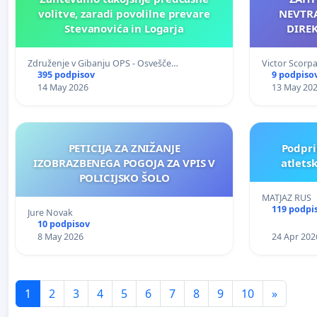
volitve, zaradi povolilne prevare
NEVTR
Stevanovića in Logarja
DIREK
Združenje v Gibanju OPS - Osvešče…
Victor Scorp
395 podpisov
9 podpiso
14 May 2026
13 May 20
PETICIJA ZA ZNIŽANJE
Podpri
IZOBRAZBENEGA POGOJA ZA VPIS V
atlets
POLICIJSKO ŠOLO
MATJAZ RUS
119 podpi
Jure Novak
10 podpisov
8 May 2026
24 Apr 202
1
2
3
4
5
6
7
8
9
10
»