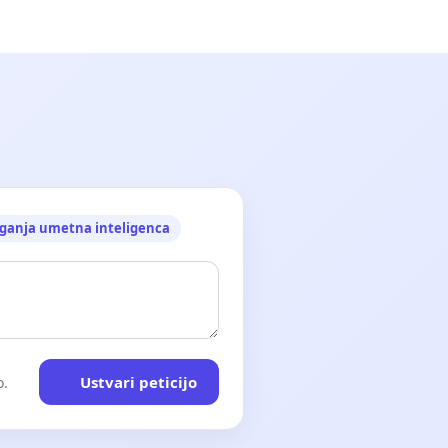
ganja umetna inteligenca
Ustvari peticijo
o.