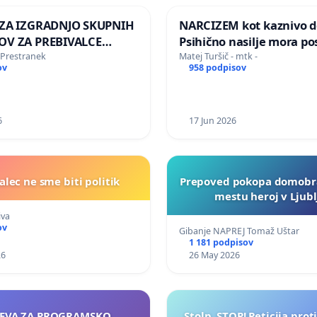
ZA IZGRADNJO SKUPNIH
NARCIZEM kot kaznivo de
V ZA PREBIVALCE
Psihično nasilje mora po
 SKUPNOSTI
enako prepoznano kot fi
Prestranek
Matej Turšič - mtk -
ov
958 podpisov
NEK
nasilje
6
17 Jun 2026
lec ne sme biti politik
Prepoved pokopa domobr
mestu heroj v Ljubl
iva
ov
Gibanje NAPREJ Tomaž Uštar
1 181 podpisov
26
26 May 2026
EVA ZA PROGRAMSKO
Stolp, STOP! Peticija prot