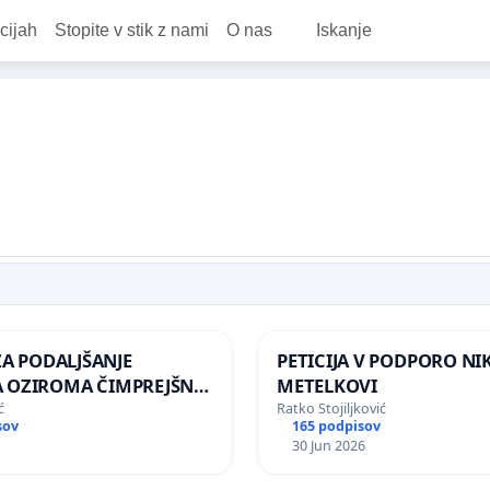
cijah
Stopite v stik z nami
O nas
Iskanje
ZA PODALJŠANJE
PETICIJA V PODPORO NIK
 OZIROMA ČIMPREJŠNJO
METELKOVI
 NAPOTITEV GOSPODA
ć
Ratko Stojiljković
sov
165 podpisov
 ŠRAJNERJA NA
30 Jun 2026
ANIŠTVO REPUBLIKE
E V MOSKVI