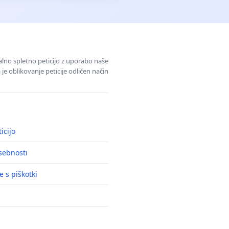
alno spletno peticijo z uporabo naše
je oblikovanje peticije odličen način
icijo
asebnosti
e s piškotki