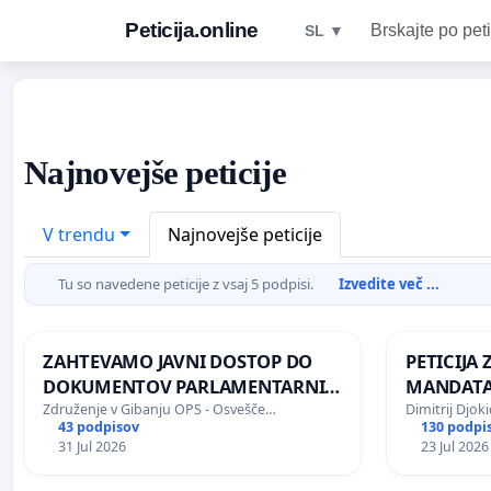
Peticija.online
Brskajte po peti
SL ▼
Najnovejše peticije
V trendu
Najnovejše peticije
Tu so navedene peticije z vsaj 5 podpisi.
Izvedite več ...
ZAHTEVAMO JAVNI DOSTOP DO
PETICIJA 
DOKUMENTOV PARLAMENTARNIH
MANDATA
PREISKOVALNIH KOMISIJ O
PONOVNO
Združenje v Gibanju OPS - Osvešče…
Dimitrij Djoki
43 podpisov
130 podpi
ILEGALNI TRGOVINI Z OROŽJEM
BERNARDA
31 Jul 2026
23 Jul 2026
VELEPOSL
SLOVENIJ