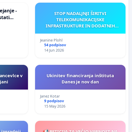
janje -
STOP NADALJNJI ŠIRITVI
stati
TELEKOMUNIKACIJSKE
zično
INFRASTRUKTURE IN DODATNIH
ANTEN V GRADIŠČAKU
Jeanine Plohl
54 podpisov
14 Jun 2026
ancevlce v
Ukinitev financiranja inštituta
jani
Danes je nov dan
Janez Kotar
9 podpisov
15 May 2026
i izgradnji
📢 PETICIJA ZA VEČJO VARNOST NA