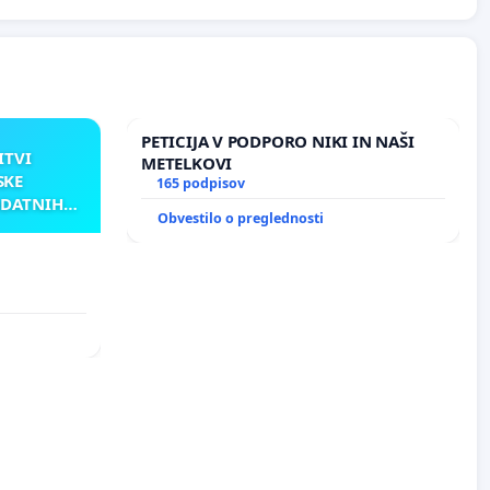
PETICIJA V PODPORO NIKI IN NAŠI
ITVI
METELKOVI
SKE
165 podpisov
ODATNIH
Obvestilo o preglednosti
AKU
TNIH