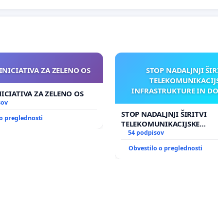
INICIATIVA ZA ZELENO OS
STOP NADALJNJI ŠIR
TELEKOMUNIKACIJ
INFRASTRUKTURE IN D
NICIATIVA ZA ZELENO OS
ANTEN V GRADIŠČ
sov
STOP NADALJNJI ŠIRITVI
o preglednosti
TELEKOMUNIKACIJSKE
INFRASTRUKTURE IN DODA
54 podpisov
ANTEN V GRADIŠČAKU
Obvestilo o preglednosti