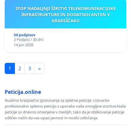
STOP NADALJNJI ŠIRITVI TELEKOMUNIKACIJSKE
INFRASTRUKTURE IN DODATNIH ANTEN V
GRADIŠČAKU
54 podpisov
2 Podpisi / 30 dni
14 Jun 2026
1
2
3
»
Peticija.online
Nudimo brezplačno gostovanje za spletne peticije. Ustvarite
profesionalno spletno peticijo z uporabo naše zmogljive storitve.Naše
peticije so dnevno omenjene v medijih, tako da je oblikovanje peticije
odličen način da vas opazi javnost in nosilci odločanja.