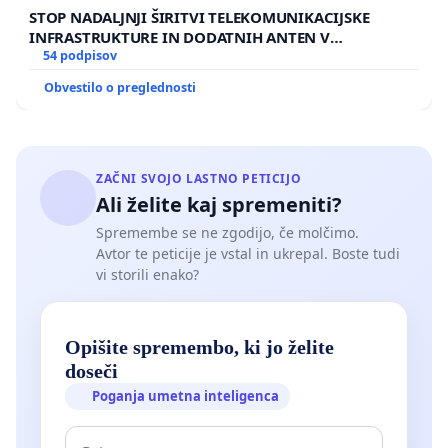
gre za kar 600 študentov, ki so skladno z
STOP NADALJNJI ŠIRITVI TELEKOMUNIKACIJSKE
obstoječim zakonom pridobili pravico do
INFRASTRUKTURE IN DODATNIH ANTEN V
zdravstvenega varstva, subvencionirane prehrane,
GRADIŠČAKU
54 podpisov
prevozov, štipendiranja, družinske pokojnine, dela
Obvestilo o preglednosti
preko študentskega servisa, …
Glede na omenjene spremembe, ki bodo močno
ZAČNI SVOJO LASTNO PETICIJO
poslabšale naš položaj, prosimo, da se pridružiš
Ali želite kaj spremeniti?
pozivu študentov Ministrstvu za visoko šolstvo,
Spremembe se ne zgodijo, če molčimo.
znanost in inovacije, ki pripravlja novi ZVIS.
Avtor te peticije je vstal in ukrepal. Boste tudi
vi storili enako?
Hvala za tvojo podporo.
Opišite spremembo, ki jo želite
doseči
Poganja umetna inteligenca