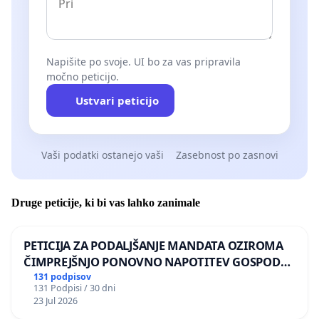
Napišite po svoje. UI bo za vas pripravila
močno peticijo.
Ustvari peticijo
Vaši podatki ostanejo vaši
Zasebnost po zasnovi
Druge peticije, ki bi vas lahko zanimale
PETICIJA ZA PODALJŠANJE MANDATA OZIROMA
ČIMPREJŠNJO PONOVNO NAPOTITEV GOSPODA
BERNARDA ŠRAJNERJA NA VELEPOSLANIŠTVO
131 podpisov
131 Podpisi / 30 dni
REPUBLIKE SLOVENIJE V MOSKVI
23 Jul 2026