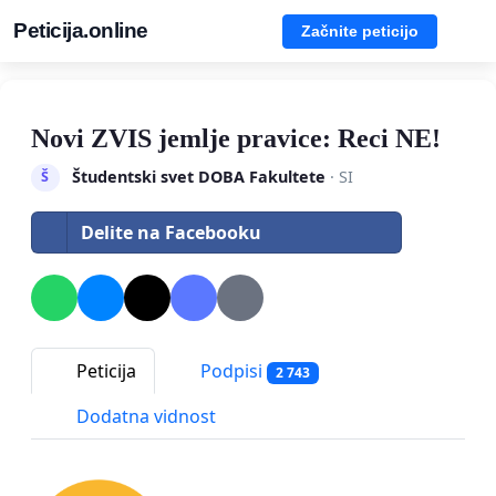
Peticija.online
Začnite peticijo
Novi ZVIS jemlje pravice: Reci NE!
Študentski svet DOBA Fakultete
· SI
Š
Delite na Facebooku
Peticija
Podpisi
2 743
Dodatna vidnost