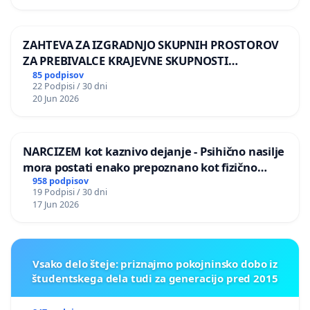
ZAHTEVA ZA IZGRADNJO SKUPNIH PROSTOROV
ZA PREBIVALCE KRAJEVNE SKUPNOSTI
PRESTRANEK
85 podpisov
22 Podpisi / 30 dni
20 Jun 2026
NARCIZEM kot kaznivo dejanje - Psihično nasilje
mora postati enako prepoznano kot fizično
nasilje
958 podpisov
19 Podpisi / 30 dni
17 Jun 2026
Vsako delo šteje: priznajmo pokojninsko dobo iz
študentskega dela tudi za generacijo pred 2015