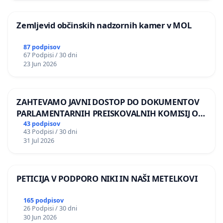
Zemljevid občinskih nadzornih kamer v MOL
87 podpisov
67 Podpisi / 30 dni
23 Jun 2026
ZAHTEVAMO JAVNI DOSTOP DO DOKUMENTOV
PARLAMENTARNIH PREISKOVALNIH KOMISIJ O
ILEGALNI TRGOVINI Z OROŽJEM
43 podpisov
43 Podpisi / 30 dni
31 Jul 2026
PETICIJA V PODPORO NIKI IN NAŠI METELKOVI
165 podpisov
26 Podpisi / 30 dni
30 Jun 2026