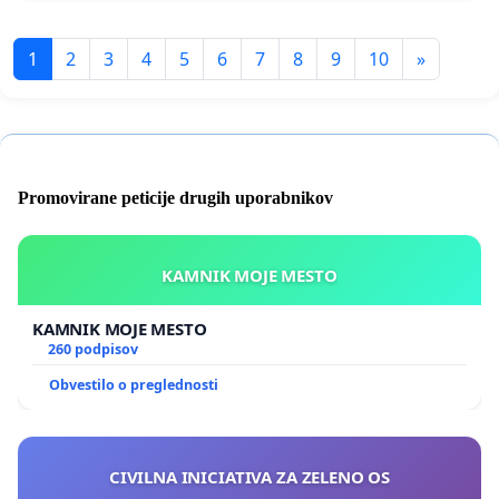
1
2
3
4
5
6
7
8
9
10
»
Promovirane peticije drugih uporabnikov
KAMNIK MOJE MESTO
KAMNIK MOJE MESTO
260 podpisov
Obvestilo o preglednosti
CIVILNA INICIATIVA ZA ZELENO OS