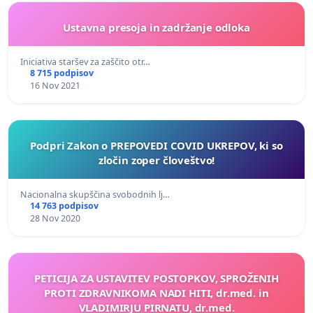
Ustavna presoja in zadržanje odloka
Iniciativa staršev za zaščito otr…
8 715 podpisov
16 Nov 2021
Podpri Zakon o PREPOVEDI COVID UKREPOV, ki so
zločin zoper človeštvo!
Nacionalna skupščina svobodnih lj…
14 763 podpisov
28 Nov 2020
PETICIJA ZA USTAVITEV POSTOPKOV, SPROŽENIH
PROTI ZDRAVNIKOMA NADI HITI, dr.med. in
VLADIMIRJU PIRNATU, dr.med.