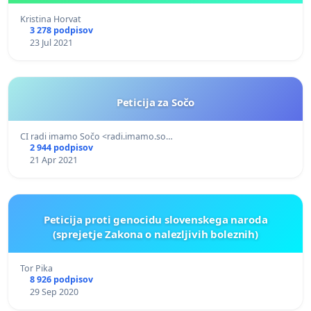
Kristina Horvat
3 278 podpisov
23 Jul 2021
Peticija za Sočo
CI radi imamo Sočo <radi.imamo.so…
2 944 podpisov
21 Apr 2021
Peticija proti genocidu slovenskega naroda
(sprejetje Zakona o nalezljivih boleznih)
Tor Pika
8 926 podpisov
29 Sep 2020