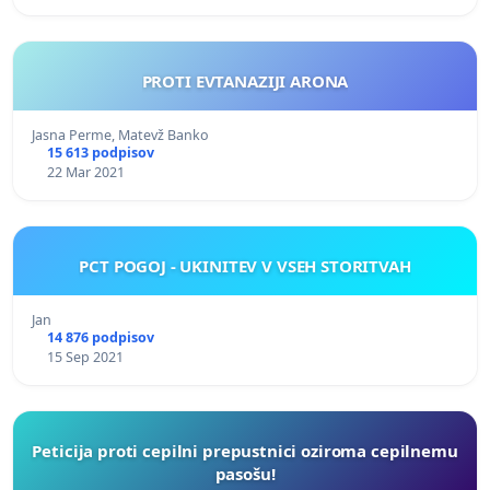
PROTI EVTANAZIJI ARONA
Jasna Perme, Matevž Banko
15 613 podpisov
22 Mar 2021
PCT POGOJ - UKINITEV V VSEH STORITVAH
Jan
14 876 podpisov
15 Sep 2021
Peticija proti cepilni prepustnici oziroma cepilnemu
pasošu!