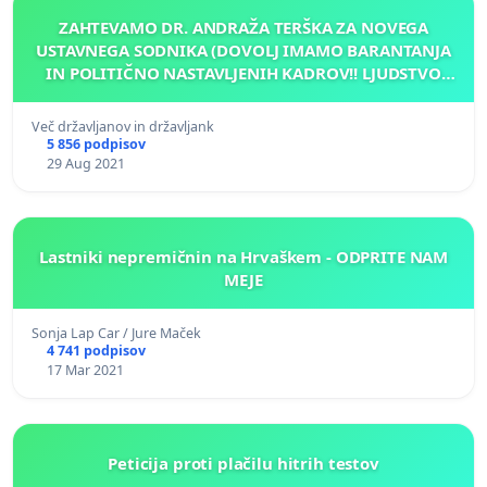
ZAHTEVAMO DR. ANDRAŽA TERŠKA ZA NOVEGA
USTAVNEGA SODNIKA (DOVOLJ IMAMO BARANTANJA
IN POLITIČNO NASTAVLJENIH KADROV!! LJUDSTVO
ODLOČA, NE VI, OBLAST!)
Več državljanov in državljank
5 856 podpisov
29 Aug 2021
Lastniki nepremičnin na Hrvaškem - ODPRITE NAM
MEJE
Sonja Lap Car / Jure Maček
4 741 podpisov
17 Mar 2021
Peticija proti plačilu hitrih testov