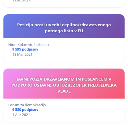
1 Dec 2021
Peticija proti uvedbi cepilno/zdravstvenega
potnega lista v EU
Nino Kolarević, holist.eu
9 595 podpisov
18 Mar 2021
JAVNI POZIV DRŽAVLJANOM IN POSLANCEM V
PODPORO USTAVNI OBTOŽBI ZOPER PREDSEDNIKA
VLADE
Forum za demokracijo
9 530 podpisov
1 Apr 2021