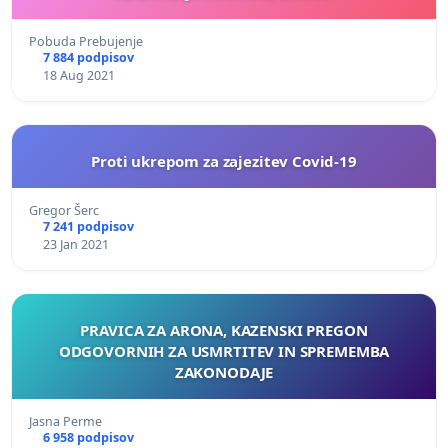
Pobuda Prebujenje
7 884 podpisov
18 Aug 2021
Proti ukrepom za zajezitev Covid-19
Gregor Šerc
7 241 podpisov
23 Jan 2021
PRAVICA ZA ARONA, KAZENSKI PREGON
ODGOVORNIH ZA USMRTITEV IN SPREMEMBA
ZAKONODAJE
Jasna Perme
6 958 podpisov