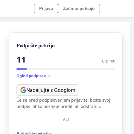
Prijava
Začnite peticijo
Podpišite peticijo
11
Cilj: 100
Ogled podpisov →
Nadaljujte z Googlom
Če se pred podpisovanjem prijavite, boste svoj
podpis lahko pozneje uredili ali odstranili.
ALI
Podpišite peticijo