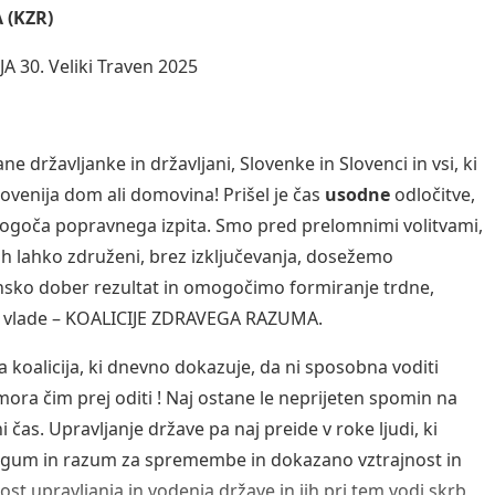
 (KZR)
A 30. Veliki Traven 2025
e državljanke in državljani, Slovenke in Slovenci in vsi, ki
lovenija dom ali domovina! Prišel je čas
usodne
odločitve,
ogoča popravnega izpita. Smo pred prelomnimi volitvami,
ih lahko združeni, brez izključevanja, dosežemo
sko dober rezultat in omogočimo formiranje trdne,
e vlade – KOALICIJE ZDRAVEGA RAZUMA.
a koalicija, ki dnevno dokazuje, da ni sposobna voditi
mora čim prej oditi ! Naj ostane le neprijeten spomin na
i čas. Upravljanje države pa naj preide v roke ljudi, ki
gum in razum za spremembe in dokazano vztrajnost in
st upravljanja in vodenja države in jih pri tem vodi skrb