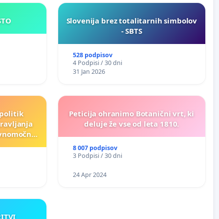
JE MESTO
Slovenija brez totalitarnih simbolov
- SBTS
528 podpisov
4 Podpisi / 30 dni
31 Jan 2026
politik
Peticija ohranimo Botanični vrt, ki
ravljanja
deluje že vse od leta 1810.
ravnomočno
e)
8 007 podpisov
3 Podpisi / 30 dni
24 Apr 2024
RITVI