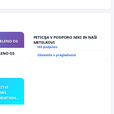
PETICIJA V PODPORO NIKI IN NAŠI
ZELENO OS
METELKOVI
165 podpisov
ELENO OS
Obvestilo o preglednosti
RITVI
SKE
ODATNIH
AKU