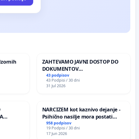
dzornih
ZAHTEVAMO JAVNI DOSTOP DO
DOKUMENTOV
PARLAMENTARNIH
43 podpisov
43 Podpisi / 30 dni
PREISKOVALNIH KOMISIJ O
31 Jul 2026
ILEGALNI TRGOVINI Z OROŽJEM
O
NARCIZEM kot kaznivo dejanje -
A
Psihično nasilje mora postati
enako prepoznano kot fizično
958 podpisov
19 Podpisi / 30 dni
K
nasilje
17 Jun 2026