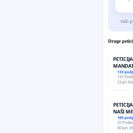
celo izk
postne r
veje obl
Vaši p
Leta 1990
sodbo sa
Druge petici
državo o
prijazno
PETICIJ
slabo, v
MANDAT
ČIMPRE
pridemo 
133 pod
133 Podpi
NAPOTI
predvse
23 Jul 20
ŠRAJNER
ki si ves
REPUBLI
nadzora 
PETICIJ
Lažna ve
NAŠI ME
165 pod
pa gredo
25 Podpis
gigantski
30 Jun 2