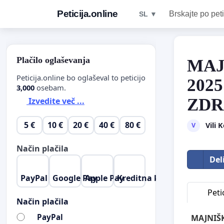
Peticija.online
Brskajte po peti
SL ▼
Plačilo oglaševanja
MAJ
Peticija.online bo oglaševal to peticijo
202
3,000
osebam.
ZDR
Izvedite več ...
5 €
10 €
20 €
40 €
80 €
Vili 
V
Način plačila
Del
PayPal
Google Pay
Apple Pay
Kreditna kartica
Petic
Način plačila
PayPal
MAJNIŠK