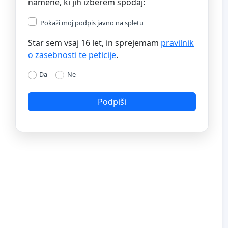
namene, ki jih izberem spodaj:
Pokaži moj podpis javno na spletu
Star sem vsaj 16 let, in sprejemam
pravilnik
o zasebnosti te peticije
.
Da
Ne
Podpiši