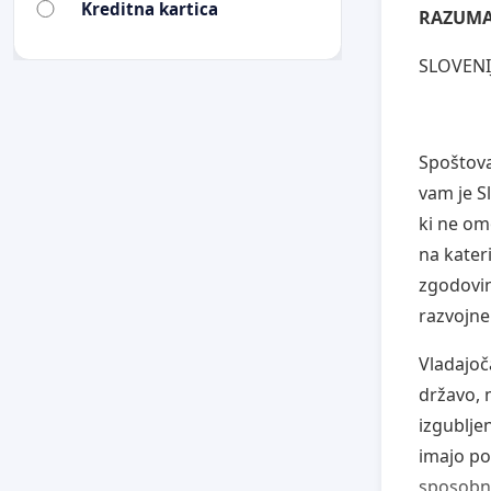
Kreditna kartica
RAZUMA
SLOVENIJ
Spoštovan
vam je S
ki ne om
na kater
zgodovin
razvojn
Vladajoč
državo, 
izgubljen
imajo po
sposobno