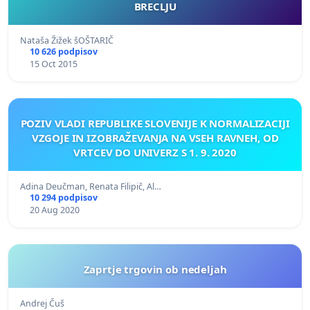
BRECLJU
Nataša Žižek šOŠTARIČ
10 626 podpisov
15 Oct 2015
POZIV VLADI REPUBLIKE SLOVENIJE K NORMALIZACIJI
VZGOJE IN IZOBRAŽEVANJA NA VSEH RAVNEH, OD
VRTCEV DO UNIVERZ S 1. 9. 2020
Adina Deučman, Renata Filipič, Al…
10 294 podpisov
20 Aug 2020
Zaprtje trgovin ob nedeljah
Andrej Čuš