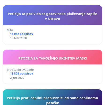
Peticija za poziv da se gotovinsko plačevanje zapiše
v Ustavo
Miha
14 042 podpisov
18 Mar 2020
PETICIJA ZA TAKOJŠNJO UKINITEV MASK!
pravica do svobode
13 808 podpisov
2 Jun 2020
Peticija proti cepilni prepustnici oziroma cepilnemu
pasošu!