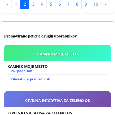
«
1
2
3
4
5
6
7
8
9
10
»
Promovirane peticije drugih uporabnikov
KAMNIK MOJE MESTO
KAMNIK MOJE MESTO
260 podpisov
Obvestilo o preglednosti
CIVILNA INICIATIVA ZA ZELENO OS
CIVILNA INICIATIVA ZA ZELENO OS