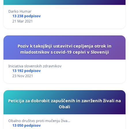
Darko Humar
13 238 podpisov
21 Mar 2021
Poziv k takojšnji ustavitvi cepljenja otrok in
mladostnikov s covid-19 cepivi v Sloveniji
Iniciativa slovenskih zdravnikov
13 192 podpisov
23 Nov 2021
Peticija za dobrobit zapuščenih in zavrženih živali na
Obali
Obalno društvo proti mučenju živa…
13 050 podpisov