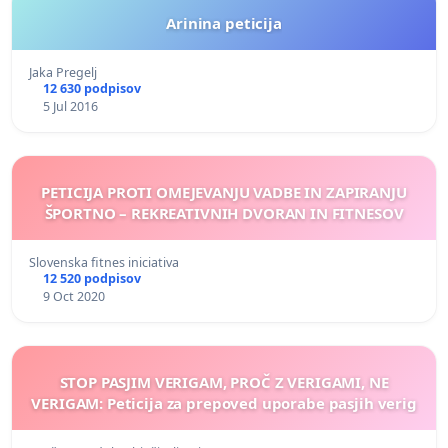
Arinina peticija
Jaka Pregelj
12 630 podpisov
5 Jul 2016
PETICIJA PROTI OMEJEVANJU VADBE IN ZAPIRANJU
ŠPORTNO – REKREATIVNIH DVORAN IN FITNESOV
Slovenska fitnes iniciativa
12 520 podpisov
9 Oct 2020
STOP PASJIM VERIGAM, PROČ Z VERIGAMI, NE
VERIGAM: Peticija za prepoved uporabe pasjih verig