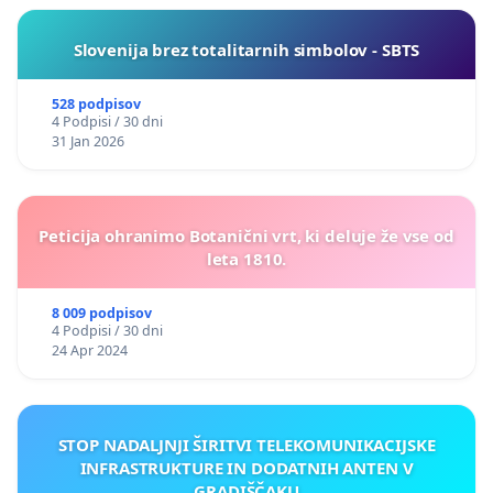
Slovenija brez totalitarnih simbolov - SBTS
528 podpisov
4 Podpisi / 30 dni
31 Jan 2026
Peticija ohranimo Botanični vrt, ki deluje že vse od
leta 1810.
8 009 podpisov
4 Podpisi / 30 dni
24 Apr 2024
STOP NADALJNJI ŠIRITVI TELEKOMUNIKACIJSKE
INFRASTRUKTURE IN DODATNIH ANTEN V
GRADIŠČAKU