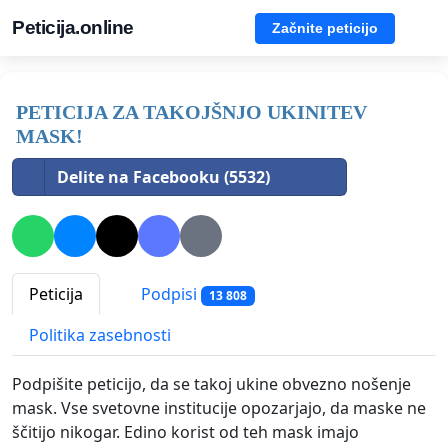
Peticija.online
Začnite peticijo
PETICIJA ZA TAKOJŠNJO UKINITEV
MASK!
Delite na Facebooku (5532)
Peticija
Podpisi
13 808
Politika zasebnosti
Podpišite peticijo, da se takoj ukine obvezno nošenje
mask. Vse svetovne institucije opozarjajo, da maske ne
ščitijo nikogar. Edino korist od teh mask imajo