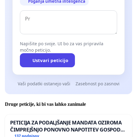
Poganja umetna inteligenca
Napišite po svoje. UI bo za vas pripravila
močno peticijo.
Ustvari peticijo
Vaši podatki ostanejo vaši
Zasebnost po zasnovi
Druge peticije, ki bi vas lahko zanimale
PETICIJA ZA PODALJŠANJE MANDATA OZIROMA
ČIMPREJŠNJO PONOVNO NAPOTITEV GOSPODA
BERNARDA ŠRAJNERJA NA VELEPOSLANIŠTVO
137 podpisov