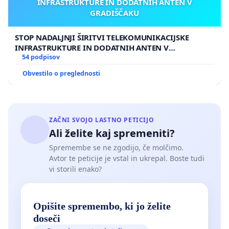
INFRASTRUKTURE IN DODATNIH ANTEN V
GRADIŠČAKU
STOP NADALJNJI ŠIRITVI TELEKOMUNIKACIJSKE
INFRASTRUKTURE IN DODATNIH ANTEN V
GRADIŠČAKU
54 podpisov
Obvestilo o preglednosti
ZAČNI SVOJO LASTNO PETICIJO
Ali želite kaj spremeniti?
Spremembe se ne zgodijo, če molčimo.
Avtor te peticije je vstal in ukrepal. Boste tudi
vi storili enako?
Opišite spremembo, ki jo želite
doseči