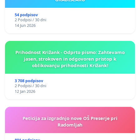
54 podpisov
2 Podpisi / 30 dni
14 Jun 2026
Prihodnost Križank - Odprto pismo: Zahtevamo
jasen, strokoven in odgovoren pristop k
oblikovanju prihodnosti Križank!
3 708 podpisov
2 Podpisi / 30 dni
12 Jan 2026
Peticija za izgradnjo nove OŠ Preserje pri
Radomljah