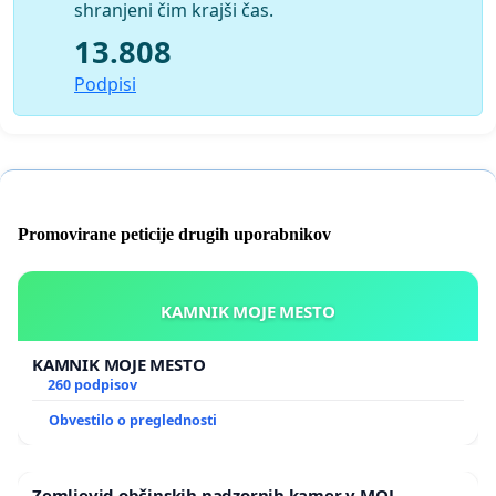
shranjeni čim krajši čas.
13.808
Podpisi
Promovirane peticije drugih uporabnikov
KAMNIK MOJE MESTO
KAMNIK MOJE MESTO
260 podpisov
Obvestilo o preglednosti
Zemljevid občinskih nadzornih kamer v MOL