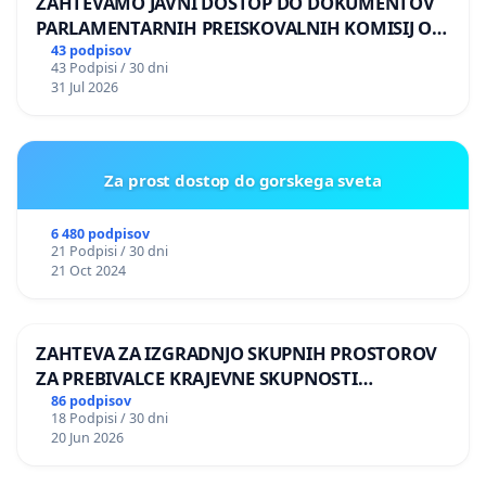
ZAHTEVAMO JAVNI DOSTOP DO DOKUMENTOV
PARLAMENTARNIH PREISKOVALNIH KOMISIJ O
ILEGALNI TRGOVINI Z OROŽJEM
43 podpisov
43 Podpisi / 30 dni
31 Jul 2026
Za prost dostop do gorskega sveta
6 480 podpisov
21 Podpisi / 30 dni
21 Oct 2024
ZAHTEVA ZA IZGRADNJO SKUPNIH PROSTOROV
ZA PREBIVALCE KRAJEVNE SKUPNOSTI
PRESTRANEK
86 podpisov
18 Podpisi / 30 dni
20 Jun 2026