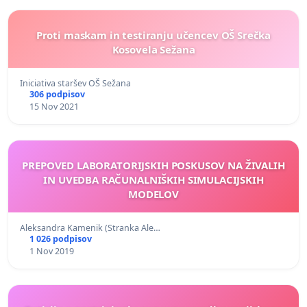
Proti maskam in testiranju učencev OŠ Srečka
Kosovela Sežana
Iniciativa staršev OŠ Sežana
306 podpisov
15 Nov 2021
PREPOVED LABORATORIJSKIH POSKUSOV NA ŽIVALIH
IN UVEDBA RAČUNALNIŠKIH SIMULACIJSKIH
MODELOV
Aleksandra Kamenik (Stranka Ale…
1 026 podpisov
1 Nov 2019