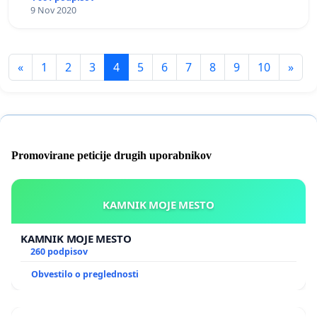
9 Nov 2020
«
1
2
3
4
5
6
7
8
9
10
»
Promovirane peticije drugih uporabnikov
KAMNIK MOJE MESTO
KAMNIK MOJE MESTO
260 podpisov
Obvestilo o preglednosti