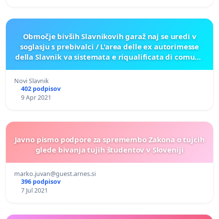
Območje bivših Slavnikovih garaž naj se uredi v
soglasju s prebivalci / L'area delle ex autorimesse
della Slavnik va sistemata e riqualificata di comune
accordo con gli abitanti
Novi Slavnik
402 podpisov
9 Apr 2021
Javno pismo podpore za spremembo Zakona o tujcih
glede bivanja tujih študentov v Sloveniji
marko.juvan@guest.arnes.si
396 podpisov
7 Jul 2021