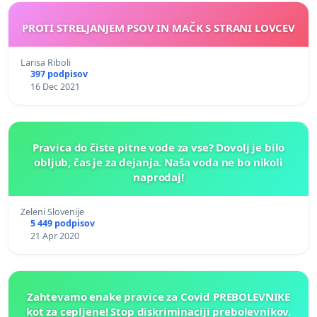
PROTI STRELJANJEM PSOV IN MAČK S STRANI LOVCEV
Larisa Riboli
397 podpisov
16 Dec 2021
Pravica do čiste pitne vode za vse? Dovolj je bilo
obljub, čas je za dejanja. Naša voda ne bo nikoli
naprodaj!
Zeleni Slovenije
5 449 podpisov
21 Apr 2020
Zahtevamo enake pravice za Covid PREBOLEVNIKE
kot za cepljene! Stop diskriminaciji prebolevnikov.