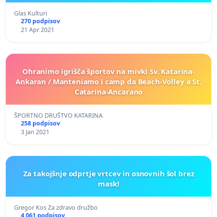
Glas Kulturi
270 podpisov
21 Apr 2021
Ohranimo igrišča športov na mivki Sv. Katarina-
Ankaran / Manteniamo i camp da Beach-Volley a St.
Catarina-Ancarano
ŠPORTNO DRUŠTVO KATARINA
258 podpisov
3 Jan 2021
Za takojšnje odprtje vrtcev in osnovnih šol brez
mask!
Gregor Kos Za zdravo družbo
4 061 podpisov