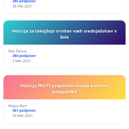
385 podpisov
28 Feb 2021
Peticija za takojšnjo vrnitev vseh srednješolcev v
šole
Beti Žerovc
384 podpisov
2 Mar 2021
Peticija PROTI prepovedi vstopa psom na
pokopališče
Mojca Mori
361 podpisov
29 Mar 2021