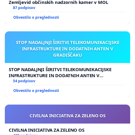
Zemljevid občinskih nadzornih kamer v MOL
87 podpisov
Obvestilo o preglednosti
STOP NADALJNJI ŠIRITVI TELEKOMUNIKACIJSKE
INFRASTRUKTURE IN DODATNIH ANTEN V
GRADIŠČAKU
STOP NADALJNJI ŠIRITVI TELEKOMUNIKACIJSKE
INFRASTRUKTURE IN DODATNIH ANTEN V
GRADIŠČAKU
54 podpisov
Obvestilo o preglednosti
CIVILNA INICIATIVA ZA ZELENO OS
CIVILNA INICIATIVA ZA ZELENO OS