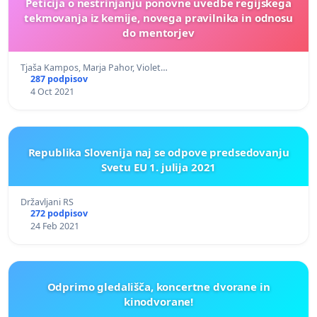
Peticija o nestrinjanju ponovne uvedbe regijskega
tekmovanja iz kemije, novega pravilnika in odnosu
do mentorjev
Tjaša Kampos, Marja Pahor, Violet…
287 podpisov
4 Oct 2021
Republika Slovenija naj se odpove predsedovanju
Svetu EU 1. julija 2021
Državljani RS
272 podpisov
24 Feb 2021
Odprimo gledališča, koncertne dvorane in
kinodvorane!