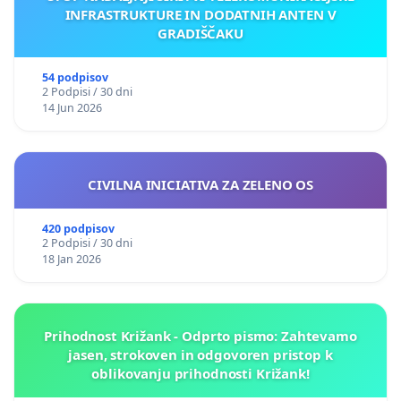
INFRASTRUKTURE IN DODATNIH ANTEN V
GRADIŠČAKU
54 podpisov
2 Podpisi / 30 dni
14 Jun 2026
CIVILNA INICIATIVA ZA ZELENO OS
420 podpisov
2 Podpisi / 30 dni
18 Jan 2026
Prihodnost Križank - Odprto pismo: Zahtevamo
jasen, strokoven in odgovoren pristop k
oblikovanju prihodnosti Križank!