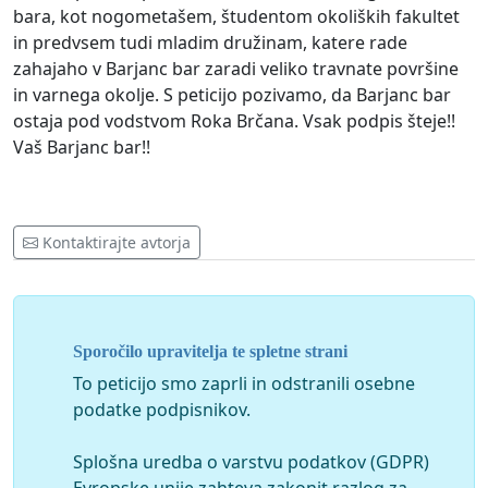
bara, kot nogometašem, študentom okoliških fakultet
in predvsem tudi mladim družinam, katere rade
zahajaho v Barjanc bar zaradi veliko travnate površine
in varnega okolje. S peticijo pozivamo, da Barjanc bar
ostaja pod vodstvom Roka Brčana. Vsak podpis šteje!!
Vaš Barjanc bar!!
Kontaktirajte avtorja
Sporočilo upravitelja te spletne strani
To peticijo smo zaprli in odstranili osebne
podatke podpisnikov.
Splošna uredba o varstvu podatkov (GDPR)
Evropske unije zahteva zakonit razlog za