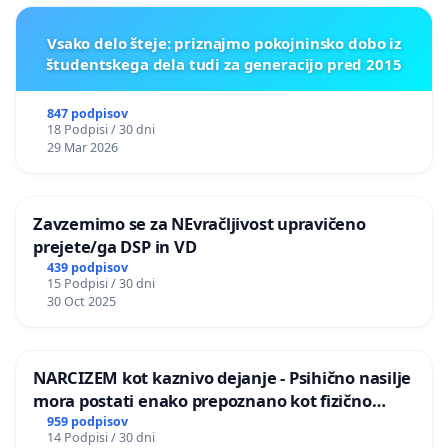
Vsako delo šteje: priznajmo pokojninsko dobo iz
študentskega dela tudi za generacijo pred 2015
847 podpisov
18 Podpisi / 30 dni
29 Mar 2026
Zavzemimo se za NEvračljivost upravičeno
prejete/ga DSP in VD
439 podpisov
15 Podpisi / 30 dni
30 Oct 2025
NARCIZEM kot kaznivo dejanje - Psihično nasilje
mora postati enako prepoznano kot fizično
nasilje
959 podpisov
14 Podpisi / 30 dni