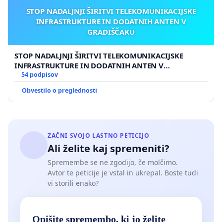
STOP NADALJNJI ŠIRITVI TELEKOMUNIKACIJSKE
INFRASTRUKTURE IN DODATNIH ANTEN V
GRADIŠČAKU
STOP NADALJNJI ŠIRITVI TELEKOMUNIKACIJSKE
INFRASTRUKTURE IN DODATNIH ANTEN V
GRADIŠČAKU
54 podpisov
Obvestilo o preglednosti
ZAČNI SVOJO LASTNO PETICIJO
Ali želite kaj spremeniti?
Spremembe se ne zgodijo, če molčimo.
Avtor te peticije je vstal in ukrepal. Boste tudi
vi storili enako?
Opišite spremembo, ki jo želite