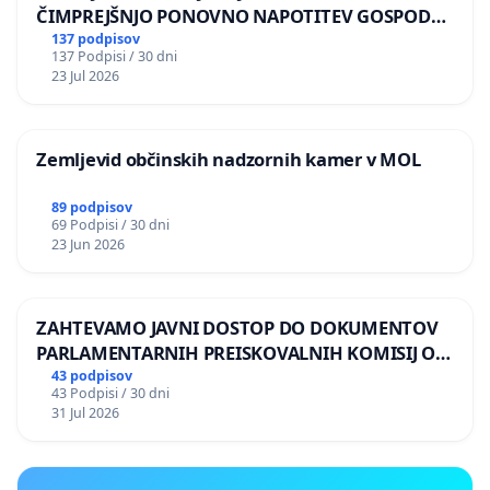
ČIMPREJŠNJO PONOVNO NAPOTITEV GOSPODA
BERNARDA ŠRAJNERJA NA VELEPOSLANIŠTVO
137 podpisov
137 Podpisi / 30 dni
REPUBLIKE SLOVENIJE V MOSKVI
23 Jul 2026
Zemljevid občinskih nadzornih kamer v MOL
89 podpisov
69 Podpisi / 30 dni
23 Jun 2026
ZAHTEVAMO JAVNI DOSTOP DO DOKUMENTOV
PARLAMENTARNIH PREISKOVALNIH KOMISIJ O
ILEGALNI TRGOVINI Z OROŽJEM
43 podpisov
43 Podpisi / 30 dni
31 Jul 2026