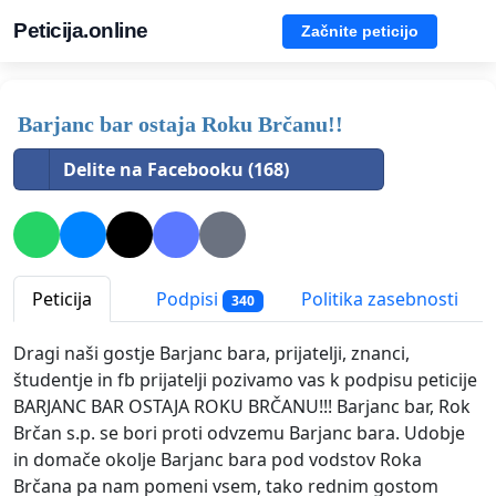
Peticija.online
Začnite peticijo
Barjanc bar ostaja Roku Brčanu!!
Delite na Facebooku (168)
Peticija
Podpisi
Politika zasebnosti
340
Dragi naši gostje Barjanc bara, prijatelji, znanci,
študentje in fb prijatelji pozivamo vas k podpisu peticije
BARJANC BAR OSTAJA ROKU BRČANU!!! Barjanc bar, Rok
Brčan s.p. se bori proti odvzemu Barjanc bara. Udobje
in domače okolje Barjanc bara pod vodstov Roka
Brčana pa nam pomeni vsem, tako rednim gostom