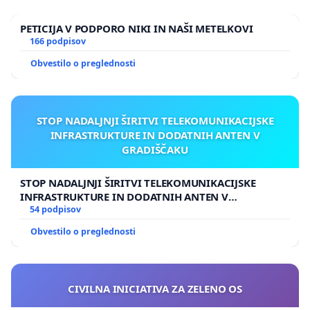
PETICIJA V PODPORO NIKI IN NAŠI METELKOVI
166 podpisov
Obvestilo o preglednosti
STOP NADALJNJI ŠIRITVI TELEKOMUNIKACIJSKE
INFRASTRUKTURE IN DODATNIH ANTEN V
GRADIŠČAKU
STOP NADALJNJI ŠIRITVI TELEKOMUNIKACIJSKE
INFRASTRUKTURE IN DODATNIH ANTEN V
GRADIŠČAKU
54 podpisov
Obvestilo o preglednosti
CIVILNA INICIATIVA ZA ZELENO OS