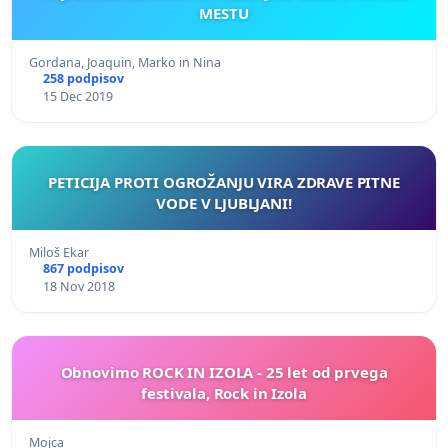
MESTU
Gordana, Joaquin, Marko in Nina
258 podpisov
15 Dec 2019
PETICIJA PROTI OGROŽANJU VIRA ZDRAVE PITNE
VODE V LJUBLJANI!
Miloš Ekar
867 podpisov
18 Nov 2018
Obnovimo ROCK IN IZOLA - 25 let od prvega
festivala, Rock in Izola
Mojca