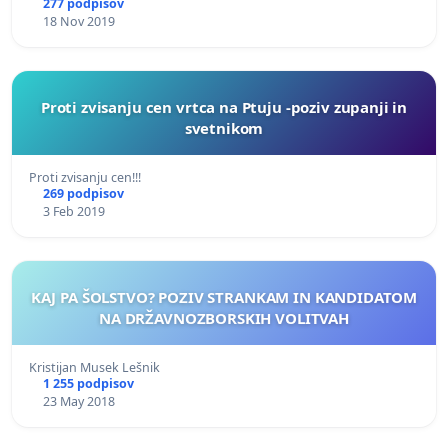
277 podpisov
18 Nov 2019
Proti zvisanju cen vrtca na Ptuju -poziv zupanji in
svetnikom
Proti zvisanju cen!!!
269 podpisov
3 Feb 2019
KAJ PA ŠOLSTVO? POZIV STRANKAM IN KANDIDATOM
NA DRŽAVNOZBORSKIH VOLITVAH
Kristijan Musek Lešnik
1 255 podpisov
23 May 2018