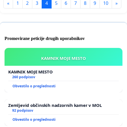
«
1
2
3
4
5
6
7
8
9
10
»
Promovirane peticije drugih uporabnikov
KAMNIK MOJE MESTO
KAMNIK MOJE MESTO
260 podpisov
Obvestilo o preglednosti
Zemljevid občinskih nadzornih kamer v MOL
92 podpisov
Obvestilo o preglednosti