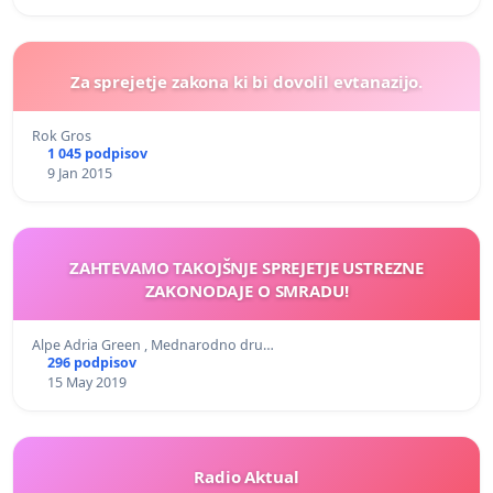
Za sprejetje zakona ki bi dovolil evtanazijo.
Rok Gros
1 045 podpisov
9 Jan 2015
ZAHTEVAMO TAKOJŠNJE SPREJETJE USTREZNE
ZAKONODAJE O SMRADU!
Alpe Adria Green , Mednarodno dru…
296 podpisov
15 May 2019
Radio Aktual