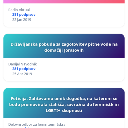
Radio Aktual
281 podpisov
22 Jan 2019
Državljanska pobuda za zagotovitev pitne vode na
domačiji Jorasovih
Danijel Navodnik
281 podpisov
25 Apr 2019
Peticija: Zahtevamo umik dogodka, na katerem se
bodo promovirala stališča, sovražna do feministk in
LGBTI+ skupnosti
Delovni odbor za feminizem, Iskra