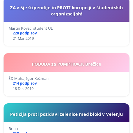
ZA višje štipendije in PROTI korupciji v študentskih
organizacijah!
Martin Kovač, študent UL
228 podpisov
21 Mar 2019
POBUDA za PUMPTRACK Brežice
ŠD Muha, Igor Kežman
214 podpisov
18 Dec 2019
Peticija proti pozidavi zelenice med bloki v Velenju
Brina