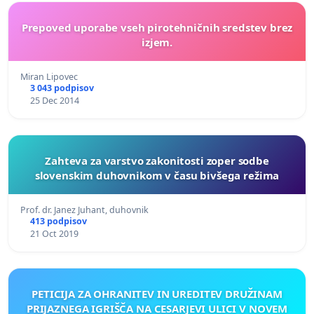
Prepoved uporabe vseh pirotehničnih sredstev brez
izjem.
Miran Lipovec
3 043 podpisov
25 Dec 2014
Zahteva za varstvo zakonitosti zoper sodbe
slovenskim duhovnikom v času bivšega režima
Prof. dr. Janez Juhant, duhovnik
413 podpisov
21 Oct 2019
PETICIJA ZA OHRANITEV IN UREDITEV DRUŽINAM
PRIJAZNEGA IGRIŠČA NA CESARJEVI ULICI V NOVEM