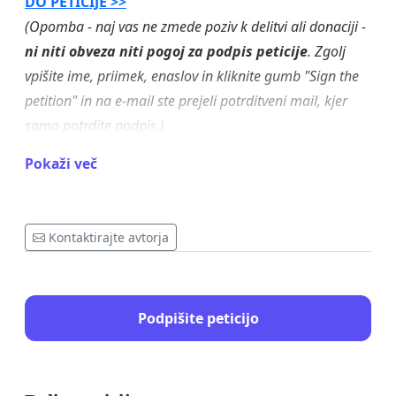
DO PETICIJE >>
(Opomba - naj vas ne zmede poziv k delitvi ali donaciji -
ni niti obveza niti pogoj za podpis peticije
. Zgolj
vpišite ime, priimek, enaslov in kliknite gumb "Sign the
petition" in na e-mail ste prejeli potrditveni mail, kjer
samo potrdite podpis.)
Pokaži več
👉 OPOMBA -
ČE STE PETICIJO ŽE PODPISALI
NA
ZGORAJ OMENJENEM LINKU
, seveda na
"peticija.online" ni treba ponovno oddati vaš podpis
- tu jo objavljamo, v kolikor NISTE PREPRIČANI, da je
Kontaktirajte avtorja
vaš podpis bil oddan na zgoraj omenjenem linku (v
tem primeru lahko svoj podpis oddate tudi na tej
strani).
Podpišite peticijo
Podpise bomo združili, duplikate pa odstranili.
-----