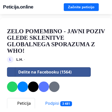
Peticija.online
Začnite peticijo
ZELO POMEMBNO - JAVNI POZIV
GLEDE SKLENITVE
GLOBALNEGA SPORAZUMA Z
WHO!
L.H.
·
L
Delite na Facebooku (1564)
Peticija
Podpisi
3 481