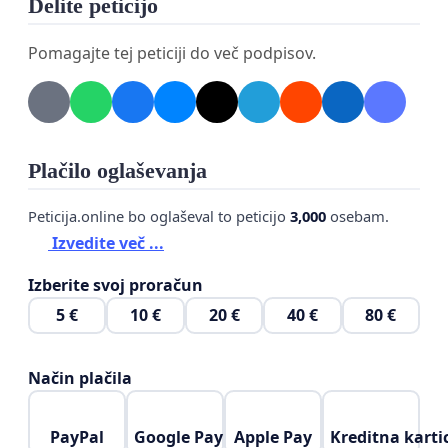
Delite peticijo
👉 PODPIŠITE IN DELITE PETICIJO s prijatelji,
Pomagajte tej peticiji do več podpisov.
znanci, sorodniki
(na družbenih medijih in po e-
pošti)
.
👉 Naj doseže čim več ljudi, saj prav vsak podpis
šteje!
Plačilo oglaševanja
👉 Slovenija je SUVERENA DRŽAVA!
Peticija.online bo oglaševal to peticijo
3,000
osebam.
Suverenost je oblast, ki NAD SABO NIMA
Izvedite več ...
NOBENE VIŠJE OBLASTI!
Izberite svoj proračun
ZATO - NIČ IN NIHČE NE MORE BITI NAD USTAVO
5 €
10 €
20 €
40 €
80 €
RS!
---
Način plačila
To ni peticija za podpis pogodbe o podaljšanju 2-
PayPal
Google Pay
Apple Pay
Kreditna karti
letnega sporazuma s WHO, ki sta jo že podpisala g.