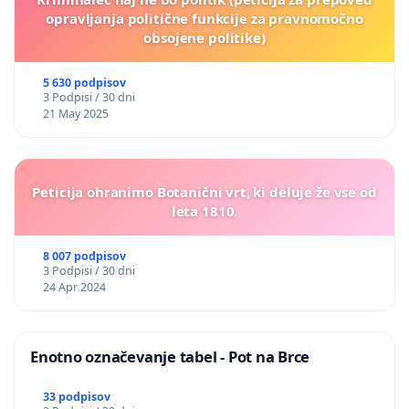
opravljanja politične funkcije za pravnomočno
obsojene politike)
5 630 podpisov
3 Podpisi / 30 dni
21 May 2025
Peticija ohranimo Botanični vrt, ki deluje že vse od
leta 1810.
8 007 podpisov
3 Podpisi / 30 dni
24 Apr 2024
Enotno označevanje tabel - Pot na Brce
33 podpisov