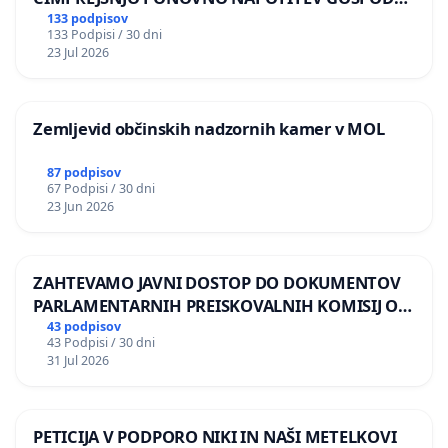
BERNARDA ŠRAJNERJA NA VELEPOSLANIŠTVO
133 podpisov
133 Podpisi / 30 dni
REPUBLIKE SLOVENIJE V MOSKVI
23 Jul 2026
Zemljevid občinskih nadzornih kamer v MOL
87 podpisov
67 Podpisi / 30 dni
23 Jun 2026
ZAHTEVAMO JAVNI DOSTOP DO DOKUMENTOV
PARLAMENTARNIH PREISKOVALNIH KOMISIJ O
ILEGALNI TRGOVINI Z OROŽJEM
43 podpisov
43 Podpisi / 30 dni
31 Jul 2026
PETICIJA V PODPORO NIKI IN NAŠI METELKOVI