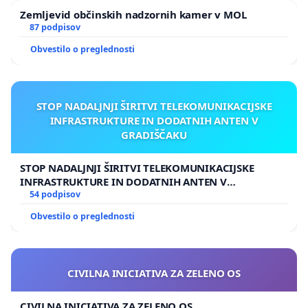
Zemljevid občinskih nadzornih kamer v MOL
katerim ste podpisali to peticijo.
87 podpisov
Obvestilo o preglednosti
STOP NADALJNJI ŠIRITVI TELEKOMUNIKACIJSKE
INFRASTRUKTURE IN DODATNIH ANTEN V
GRADIŠČAKU
STOP NADALJNJI ŠIRITVI TELEKOMUNIKACIJSKE
INFRASTRUKTURE IN DODATNIH ANTEN V
GRADIŠČAKU
54 podpisov
Obvestilo o preglednosti
CIVILNA INICIATIVA ZA ZELENO OS
CIVILNA INICIATIVA ZA ZELENO OS