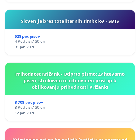
Slovenija brez totalitarnih simbolov - SBTS
528 podpisov
4 Podpisi / 30 dni
31 Jan 2026
Prihodnost Križank - Odprto pismo: Zahtevamo
jasen, strokoven in odgovoren pristop k
oblikovanju prihodnosti Križank!
3 708 podpisov
3 Podpisi / 30 dni
12 Jan 2026
Kriminalec naj ne bo politik (peticija za prepoved