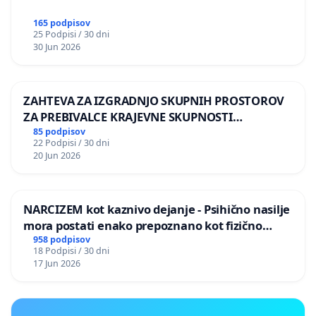
165 podpisov
25 Podpisi / 30 dni
30 Jun 2026
ZAHTEVA ZA IZGRADNJO SKUPNIH PROSTOROV
ZA PREBIVALCE KRAJEVNE SKUPNOSTI
PRESTRANEK
85 podpisov
22 Podpisi / 30 dni
20 Jun 2026
NARCIZEM kot kaznivo dejanje - Psihično nasilje
mora postati enako prepoznano kot fizično
nasilje
958 podpisov
18 Podpisi / 30 dni
17 Jun 2026