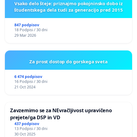
Vsako delo šteje: priznajmo pokojninsko dobo iz
študentskega dela tudi za generacijo pred 2015
847 podpisov
18 Podpisi / 30 dni
29 Mar 2026
Za prost dostop do gorskega sveta
6 474 podpisov
16 Podpisi / 30 dni
21 Oct 2024
Zavzemimo se za NEvračljivost upravičeno
prejete/ga DSP in VD
437 podpisov
13 Podpisi / 30 dni
30 Oct 2025