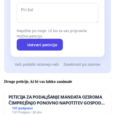
Napišite po svoje. UI bo za vas pripravila
močno peticijo.
Ustvari peticijo
Vaši podatki ostanejo vaši
Zasebnost po zasnovi
Druge peticije, ki bi vas lahko zanimale
PETICIJA ZA PODALJŠANJE MANDATA OZIROMA
ČIMPREJŠNJO PONOVNO NAPOTITEV GOSPODA
BERNARDA ŠRAJNERJA NA VELEPOSLANIŠTVO
137 podpisov
137 Podpisi / 30 dni
REPUBLIKE SLOVENIJE V MOSKVI