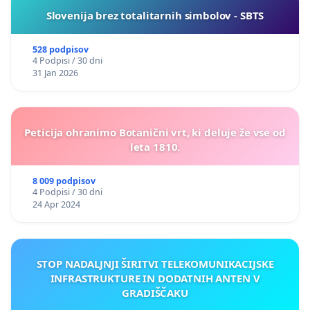
Slovenija brez totalitarnih simbolov - SBTS
528 podpisov
4 Podpisi / 30 dni
31 Jan 2026
Peticija ohranimo Botanični vrt, ki deluje že vse od
leta 1810.
8 009 podpisov
4 Podpisi / 30 dni
24 Apr 2024
STOP NADALJNJI ŠIRITVI TELEKOMUNIKACIJSKE
INFRASTRUKTURE IN DODATNIH ANTEN V
GRADIŠČAKU