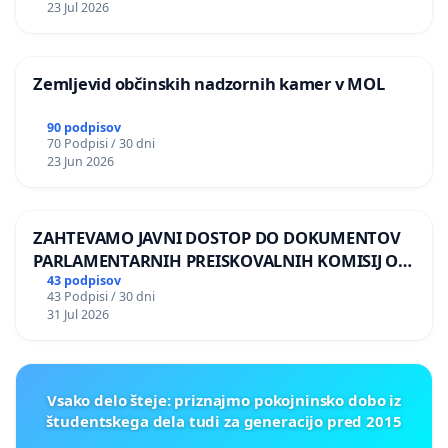
23 Jul 2026
Zemljevid občinskih nadzornih kamer v MOL
90 podpisov
70 Podpisi / 30 dni
23 Jun 2026
ZAHTEVAMO JAVNI DOSTOP DO DOKUMENTOV
PARLAMENTARNIH PREISKOVALNIH KOMISIJ O
ILEGALNI TRGOVINI Z OROŽJEM
43 podpisov
43 Podpisi / 30 dni
31 Jul 2026
Vsako delo šteje: priznajmo pokojninsko dobo iz
študentskega dela tudi za generacijo pred 2015