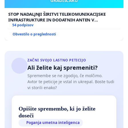
temah, delavnice za mlade vrtnarje itd. Idej je
GRADIŠČAKU
veliko, samo povabite someščane k dialogu!
STOP NADALJNJI ŠIRITVI TELEKOMUNIKACIJSKE
INFRASTRUKTURE IN DODATNIH ANTEN V
Pozivamo vas, da v teh časih ekstremnih okoljskih
GRADIŠČAKU
54 podpisov
sprememb, ko je vsako drevo, vsak meter zelenja
Obvestilo o preglednosti
življenjsko pomemben, zaustavite in ponovno
premislite načrtovani poseg in vključite v razpravo
tudi ljudi, ki tukaj živimo in ki znamo ceniti
ZAČNI SVOJO LASTNO PETICIJO
bogastvo, ki ga imamo in ki ga želimo ohraniti.
Ali želite kaj spremeniti?
Spremembe se ne zgodijo, če molčimo.
Avtor te peticije je vstal in ukrepal. Boste tudi
vi storili enako?
Opišite spremembo, ki jo želite
doseči
Poganja umetna inteligenca