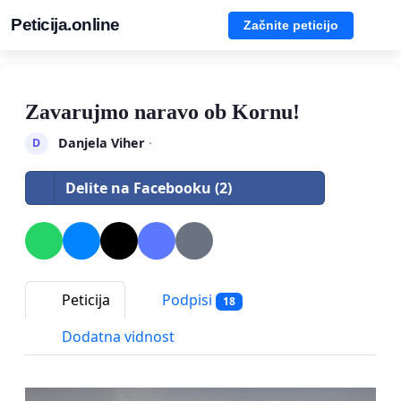
Peticija.online
Začnite peticijo
Zavarujmo naravo ob Kornu!
Danjela Viher
·
D
Delite na Facebooku (2)
Peticija
Podpisi
18
Dodatna vidnost