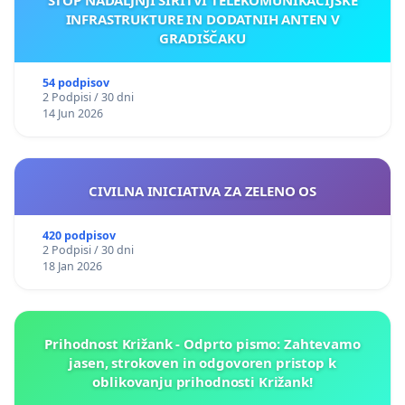
INFRASTRUKTURE IN DODATNIH ANTEN V
GRADIŠČAKU
54 podpisov
2 Podpisi / 30 dni
14 Jun 2026
CIVILNA INICIATIVA ZA ZELENO OS
420 podpisov
2 Podpisi / 30 dni
18 Jan 2026
Prihodnost Križank - Odprto pismo: Zahtevamo
jasen, strokoven in odgovoren pristop k
oblikovanju prihodnosti Križank!