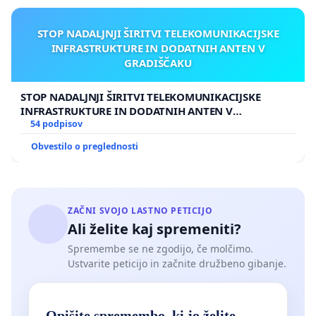
STOP NADALJNJI ŠIRITVI TELEKOMUNIKACIJSKE
INFRASTRUKTURE IN DODATNIH ANTEN V
GRADIŠČAKU
STOP NADALJNJI ŠIRITVI TELEKOMUNIKACIJSKE
INFRASTRUKTURE IN DODATNIH ANTEN V
GRADIŠČAKU
54 podpisov
Obvestilo o preglednosti
ZAČNI SVOJO LASTNO PETICIJO
Ali želite kaj spremeniti?
Spremembe se ne zgodijo, če molčimo.
Ustvarite peticijo in začnite družbeno gibanje.
Opišite spremembo, ki jo želite