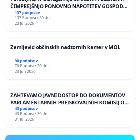
ČIMPREJŠNJO PONOVNO NAPOTITEV GOSPODA
BERNARDA ŠRAJNERJA NA VELEPOSLANIŠTVO
137 podpisov
137 Podpisi / 30 dni
REPUBLIKE SLOVENIJE V MOSKVI
23 Jul 2026
Zemljevid občinskih nadzornih kamer v MOL
90 podpisov
70 Podpisi / 30 dni
23 Jun 2026
ZAHTEVAMO JAVNI DOSTOP DO DOKUMENTOV
PARLAMENTARNIH PREISKOVALNIH KOMISIJ O
ILEGALNI TRGOVINI Z OROŽJEM
43 podpisov
43 Podpisi / 30 dni
31 Jul 2026