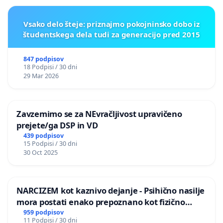
Vsako delo šteje: priznajmo pokojninsko dobo iz
študentskega dela tudi za generacijo pred 2015
847 podpisov
18 Podpisi / 30 dni
29 Mar 2026
Zavzemimo se za NEvračljivost upravičeno
prejete/ga DSP in VD
439 podpisov
15 Podpisi / 30 dni
30 Oct 2025
NARCIZEM kot kaznivo dejanje - Psihično nasilje
mora postati enako prepoznano kot fizično
nasilje
959 podpisov
11 Podpisi / 30 dni