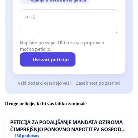
Poganja umetna inteligenca
Napišite po svoje. UI bo za vas pripravila
močno peticijo.
Ustvari peticijo
Vaši podatki ostanejo vaši
Zasebnost po zasnovi
Druge peticije, ki bi vas lahko zanimale
PETICIJA ZA PODALJŠANJE MANDATA OZIROMA
ČIMPREJŠNJO PONOVNO NAPOTITEV GOSPODA
BERNARDA ŠRAJNERJA NA VELEPOSLANIŠTVO
136 podpisov