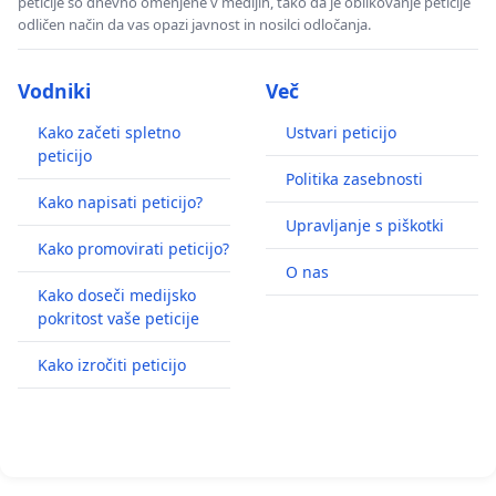
peticije so dnevno omenjene v medijih, tako da je oblikovanje peticije
odličen način da vas opazi javnost in nosilci odločanja.
Vodniki
Več
Kako začeti spletno
Ustvari peticijo
peticijo
Politika zasebnosti
Kako napisati peticijo?
Upravljanje s piškotki
Kako promovirati peticijo?
O nas
Kako doseči medijsko
pokritost vaše peticije
Kako izročiti peticijo