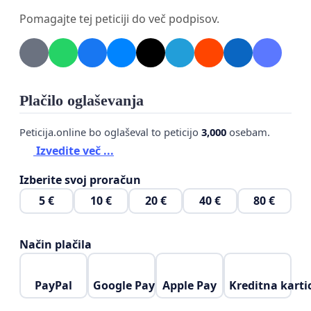
bi labodi lahko v miru gnezdili.
Pomagajte tej peticiji do več podpisov.
Plačilo oglaševanja
Peticija.online bo oglaševal to peticijo
3,000
osebam.
Izvedite več ...
Izberite svoj proračun
5 €
10 €
20 €
40 €
80 €
Način plačila
PayPal
Google Pay
Apple Pay
Kreditna karti