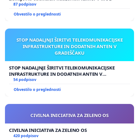
87 podpisov
Obvestilo o preglednosti
STOP NADALJNJI ŠIRITVI TELEKOMUNIKACIJSKE
INFRASTRUKTURE IN DODATNIH ANTEN V
GRADIŠČAKU
STOP NADALJNJI ŠIRITVI TELEKOMUNIKACIJSKE
INFRASTRUKTURE IN DODATNIH ANTEN V
GRADIŠČAKU
54 podpisov
Obvestilo o preglednosti
CIVILNA INICIATIVA ZA ZELENO OS
CIVILNA INICIATIVA ZA ZELENO OS
420 podpisov