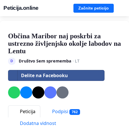
Peticija.online
Začnite peticijo
Občina Maribor naj poskrbi za
ustrezno življenjsko okolje labodov na
Lentu
Društvo Sem sprememba
· LT
D
Delite na Facebooku
Peticija
Podpisi
762
Dodatna vidnost