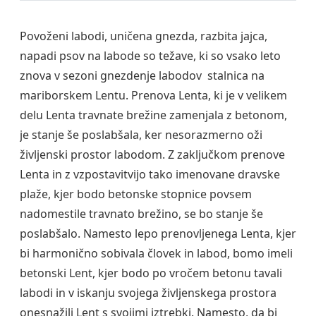
Povoženi labodi, uničena gnezda, razbita jajca,
napadi psov na labode so težave, ki so vsako leto
znova v sezoni gnezdenje labodov stalnica na
mariborskem Lentu. Prenova Lenta, ki je v velikem
delu Lenta travnate brežine zamenjala z betonom,
je stanje še poslabšala, ker nesorazmerno oži
življenski prostor labodom. Z zaključkom prenove
Lenta in z vzpostavitvijo tako imenovane dravske
plaže, kjer bodo betonske stopnice povsem
nadomestile travnato brežino, se bo stanje še
poslabšalo. Namesto lepo prenovljenega Lenta, kjer
bi harmonično sobivala človek in labod, bomo imeli
betonski Lent, kjer bodo po vročem betonu tavali
labodi in v iskanju svojega življenskega prostora
onesnažili Lent s svojimi iztrebki. Namesto, da bi