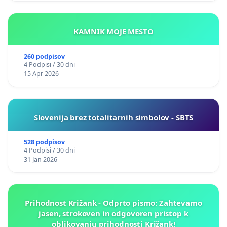
KAMNIK MOJE MESTO
260 podpisov
4 Podpisi / 30 dni
15 Apr 2026
Slovenija brez totalitarnih simbolov - SBTS
528 podpisov
4 Podpisi / 30 dni
31 Jan 2026
Prihodnost Križank - Odprto pismo: Zahtevamo
jasen, strokoven in odgovoren pristop k
oblikovanju prihodnosti Križank!