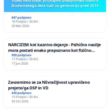
Vsako delo šteje: priznajmo pokojninsko dobo iz
študentskega dela tudi za generacijo pred 2015
847 podpisov
18 Podpisi / 30 dni
29 Mar 2026
NARCIZEM kot kaznivo dejanje - Psihično nasilje
mora postati enako prepoznano kot fizično
nasilje
959 podpisov
17 Podpisi / 30 dni
17 Jun 2026
Zavzemimo se za NEvračljivost upravičeno
prejete/ga DSP in VD
439 podpisov
15 Podpisi / 30 dni
30 Oct 2025