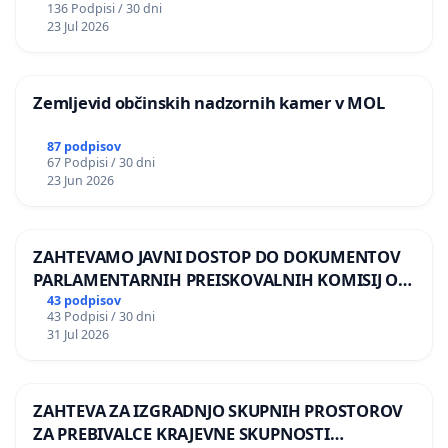
136 Podpisi / 30 dni
REPUBLIKE SLOVENIJE V MOSKVI
23 Jul 2026
Zemljevid občinskih nadzornih kamer v MOL
87 podpisov
67 Podpisi / 30 dni
23 Jun 2026
ZAHTEVAMO JAVNI DOSTOP DO DOKUMENTOV
PARLAMENTARNIH PREISKOVALNIH KOMISIJ O
ILEGALNI TRGOVINI Z OROŽJEM
43 podpisov
43 Podpisi / 30 dni
31 Jul 2026
ZAHTEVA ZA IZGRADNJO SKUPNIH PROSTOROV
ZA PREBIVALCE KRAJEVNE SKUPNOSTI