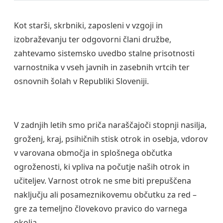
Kot starši, skrbniki, zaposleni v vzgoji in
izobraževanju ter odgovorni člani družbe,
zahtevamo sistemsko uvedbo stalne prisotnosti
varnostnika v vseh javnih in zasebnih vrtcih ter
osnovnih šolah v Republiki Sloveniji.
V zadnjih letih smo priča naraščajoči stopnji nasilja,
groženj, kraj, psihičnih stisk otrok in osebja, vdorov
v varovana območja in splošnega občutka
ogroženosti, ki vpliva na počutje naših otrok in
učiteljev. Varnost otrok ne sme biti prepuščena
naključju ali posameznikovemu občutku za red –
gre za temeljno človekovo pravico do varnega
okolja.