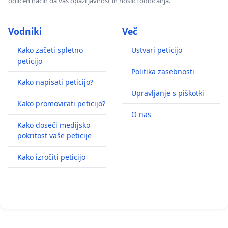
odličen način da vas opazi javnost in nosilci odločanja.
Vodniki
Več
Kako začeti spletno
Ustvari peticijo
peticijo
Politika zasebnosti
Kako napisati peticijo?
Upravljanje s piškotki
Kako promovirati peticijo?
O nas
Kako doseči medijsko
pokritost vaše peticije
Kako izročiti peticijo