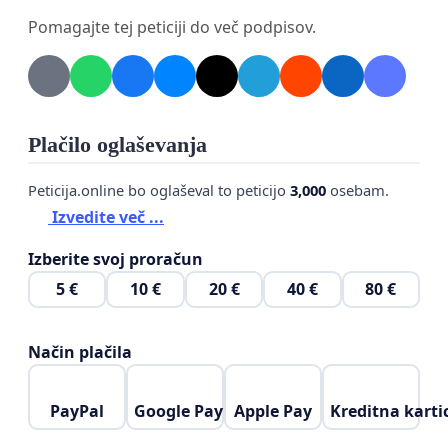
varnosti.
Pomagajte tej peticiji do več podpisov.
Verjamemo, da varnostnik ni le fizična zaščita,
temveč tudi simbol odgovornega odnosa družbe
do otrok, ki si zaslužijo brezskrben prostor za
učenje, rast in razvoj.
Plačilo oglaševanja
S podpisom te peticije podpiramo uvedbo stalne
Peticija.online bo oglaševal to peticijo
3,000
osebam.
prisotnosti varnostnikov v vseh slovenskih vrtcih in
Izvedite več ...
osnovnih šolah.
Izberite svoj proračun
5 €
10 €
20 €
40 €
80 €
Način plačila
PayPal
Google Pay
Apple Pay
Kreditna karti