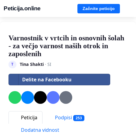
Peticija.online
Začnite peticijo
Varnostnik v vrtcih in osnovnih šolah
- za večjo varnost naših otrok in
zaposlenih
Tina Shakti
· SI
T
Delite na Facebooku
Peticija
Podpisi
253
Dodatna vidnost