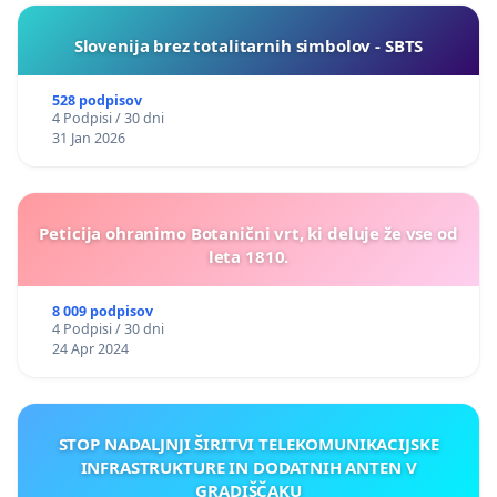
Slovenija brez totalitarnih simbolov - SBTS
528 podpisov
4 Podpisi / 30 dni
31 Jan 2026
Peticija ohranimo Botanični vrt, ki deluje že vse od
leta 1810.
8 009 podpisov
4 Podpisi / 30 dni
24 Apr 2024
STOP NADALJNJI ŠIRITVI TELEKOMUNIKACIJSKE
INFRASTRUKTURE IN DODATNIH ANTEN V
GRADIŠČAKU