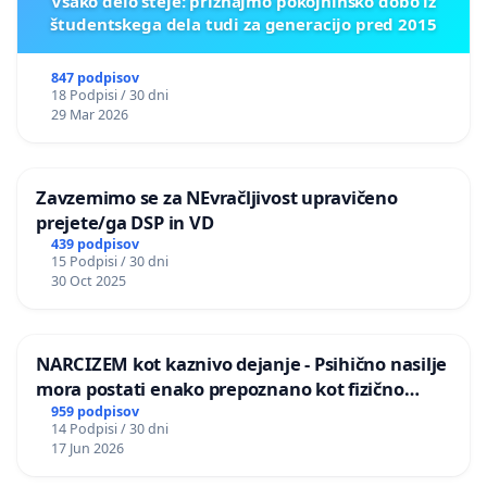
Vsako delo šteje: priznajmo pokojninsko dobo iz
študentskega dela tudi za generacijo pred 2015
847 podpisov
18 Podpisi / 30 dni
29 Mar 2026
Zavzemimo se za NEvračljivost upravičeno
prejete/ga DSP in VD
439 podpisov
15 Podpisi / 30 dni
30 Oct 2025
NARCIZEM kot kaznivo dejanje - Psihično nasilje
mora postati enako prepoznano kot fizično
nasilje
959 podpisov
14 Podpisi / 30 dni
17 Jun 2026