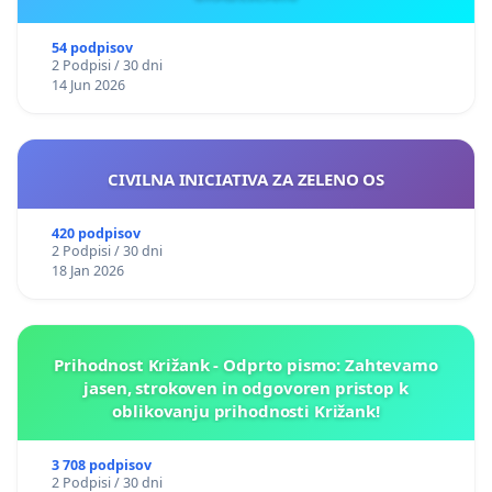
54 podpisov
2 Podpisi / 30 dni
14 Jun 2026
CIVILNA INICIATIVA ZA ZELENO OS
420 podpisov
2 Podpisi / 30 dni
18 Jan 2026
Prihodnost Križank - Odprto pismo: Zahtevamo
jasen, strokoven in odgovoren pristop k
oblikovanju prihodnosti Križank!
3 708 podpisov
2 Podpisi / 30 dni