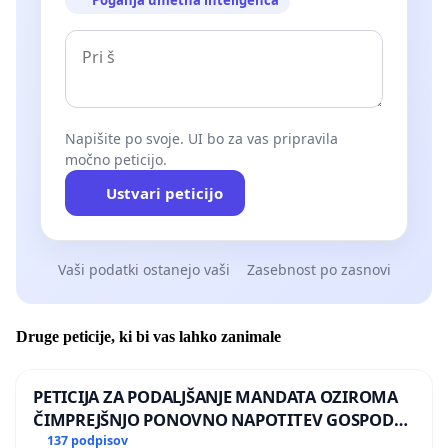
Poganja umetna inteligenca
Napišite po svoje. UI bo za vas pripravila
močno peticijo.
Ustvari peticijo
Vaši podatki ostanejo vaši
Zasebnost po zasnovi
Druge peticije, ki bi vas lahko zanimale
PETICIJA ZA PODALJŠANJE MANDATA OZIROMA
ČIMPREJŠNJO PONOVNO NAPOTITEV GOSPODA
BERNARDA ŠRAJNERJA NA VELEPOSLANIŠTVO
137 podpisov