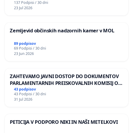
137 Podpisi / 30 dni
REPUBLIKE SLOVENIJE V MOSKVI
23 Jul 2026
Zemljevid občinskih nadzornih kamer v MOL
89 podpisov
69 Podpisi / 30 dni
23 Jun 2026
ZAHTEVAMO JAVNI DOSTOP DO DOKUMENTOV
PARLAMENTARNIH PREISKOVALNIH KOMISIJ O
ILEGALNI TRGOVINI Z OROŽJEM
43 podpisov
43 Podpisi / 30 dni
31 Jul 2026
PETICIJA V PODPORO NIKI IN NAŠI METELKOVI