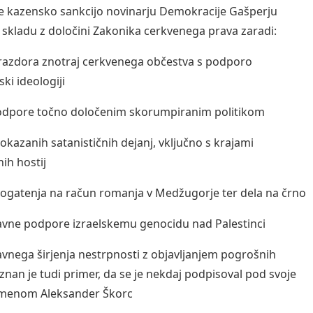
če kazensko sankcijo novinarju Demokracije Gašperju
v skladu z določini Zakonika cerkvenega prava zaradi:
 razdora znotraj cerkvenega občestva s podporo
ki ideologiji
odpore točno določenim skorumpiranim politikom
dokazanih satanističnih dejanj, vključno s krajami
ih hostij
bogatenja na račun romanja v Medžugorje ter dela na črno
javne podpore izraelskemu genocidu nad Palestinci
javnega širjenja nestrpnosti z objavljanjem pogrošnih
 znan je tudi primer, da se je nekdaj podpisoval pod svoje
 imenom Aleksander Škorc