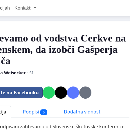
cijah
Kontakt:
evamo od vodstva Cerkve na
enskem, da izobči Gašperja
iča
ja Weisecker
· SI
ite na Facebooku
ija
Podpisi
Dodatna vidnost
6
odpisani zahtevamo od Slovenske škofovske konference,