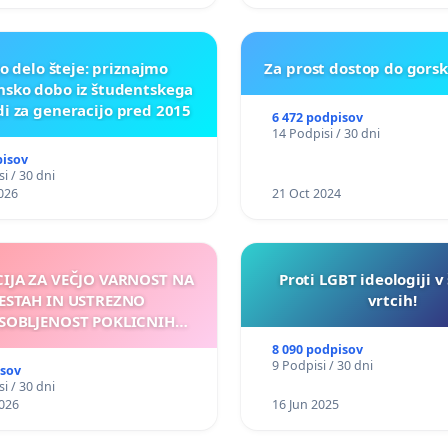
o delo šteje: priznajmo
Za prost dostop do gors
nsko dobo iz študentskega
di za generacijo pred 2015
6 472 podpisov
14 Podpisi / 30 dni
pisov
i / 30 dni
026
21 Oct 2024
CIJA ZA VEČJO VARNOST NA
Proti LGBT ideologiji v
ESTAH IN USTREZNO
vrtcih!
SOBLJENOST POKLICNIH
VOZNIKOV
8 090 podpisov
9 Podpisi / 30 dni
isov
i / 30 dni
026
16 Jun 2025