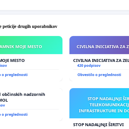
 peticije drugih uporabnikov
KAMNIK MOJE MESTO
CIVILNA INICIATIVA ZA 
KAMNIK MOJE MESTO
CIVILNA INICIATIVA ZA Z
isov
420 podpisov
o o preglednosti
Obvestilo o preglednosti
 občinskih nadzornih
STOP NADALJNJI ŠI
 MOL
TELEKOMUNIKACIJ
sov
INFRASTRUKTURE IN D
o o preglednosti
ANTEN V GRADIŠČ
STOP NADALJNJI ŠIRITVI