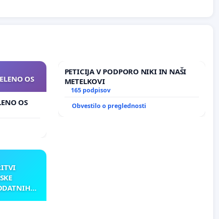
PETICIJA V PODPORO NIKI IN NAŠI
ZELENO OS
METELKOVI
165 podpisov
ELENO OS
Obvestilo o preglednosti
RITVI
SKE
ODATNIH
AKU