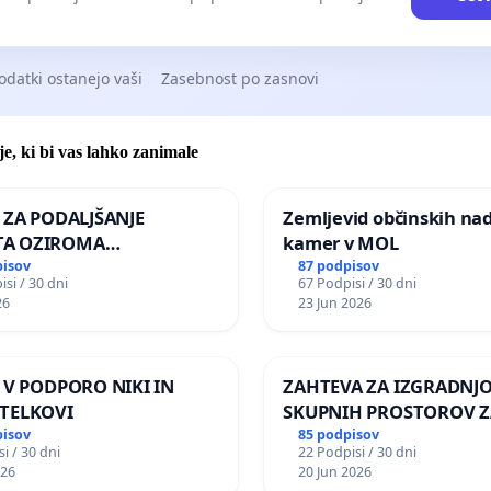
odatki ostanejo vaši
Zasebnost po zasnovi
je, ki bi vas lahko zanimale
A ZA PODALJŠANJE
Zemljevid občinskih na
A OZIROMA
kamer v MOL
JŠNJO PONOVNO
pisov
87 podpisov
si / 30 dni
67 Podpisi / 30 dni
TEV GOSPODA BERNARDA
26
23 Jun 2026
JA NA VELEPOSLANIŠTVO
KE SLOVENIJE V MOSKVI
A V PODPORO NIKI IN
ZAHTEVA ZA IZGRADNJ
TELKOVI
SKUPNIH PROSTOROV Z
PREBIVALCE KRAJEVNE
pisov
85 podpisov
i / 30 dni
22 Podpisi / 30 dni
SKUPNOSTI PRESTRANE
026
20 Jun 2026