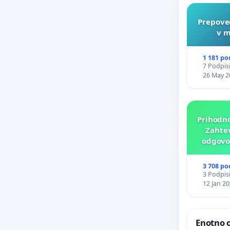
Prepove
v m
1 181 po
7 Podpisi
26 May 2
Prihodno
Zahtev
odgovor
p
3 708 po
3 Podpisi
12 Jan 2
Enotno o