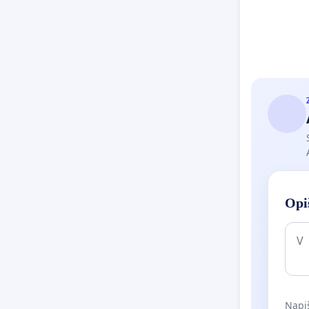
Opiš
Napiš