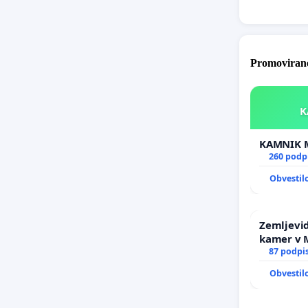
Promovirane
260 podp
Obvestil
Zemljevid
kamer v
87 podpi
Obvestil