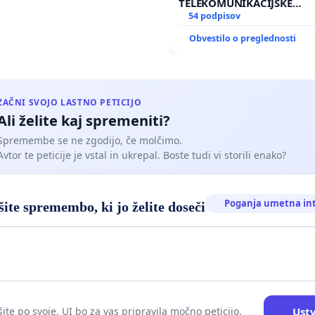
TELEKOMUNIKACIJSKE
INFRASTRUKTURE IN DOD
54 podpisov
ANTEN V GRADIŠČAKU
Obvestilo o preglednosti
ZAČNI SVOJO LASTNO PETICIJO
Ali želite kaj spremeniti?
Spremembe se ne zgodijo, če molčimo.
Avtor te peticije je vstal in ukrepal. Boste tudi vi storili enako?
Poganja umetna in
ite spremembo, ki jo želite doseči
Ustv
ite po svoje. UI bo za vas pripravila močno peticijo.