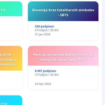
JE MESTO
Slovenija brez totalitarnih simbolov
- SBTS
528 podpisov
4 Podpisi / 30 dni
31 Jan 2026
politik
Peticija ohranimo Botanični vrt, ki
ravljanja
deluje že vse od leta 1810.
ravnomočno
e)
8 007 podpisov
3 Podpisi / 30 dni
24 Apr 2024
RITVI