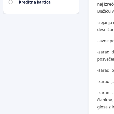
Kreditna kartica
naj izre
Blažiču 
-sejanja
desničars
-javne p
-zaradi 
posvečen
-zaradi 
-zaradi 
-zaradi 
člankov,
glose z