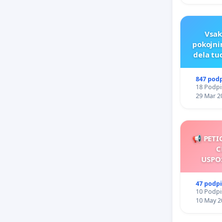
Vsak
pokojni
dela tu
847 pod
18 Podpis
29 Mar 2
📢 PETI
C
USPO
47 podp
10 Podpis
10 May 2