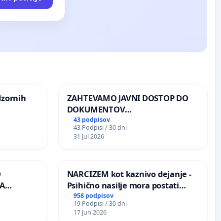
dzornih
ZAHTEVAMO JAVNI DOSTOP DO
DOKUMENTOV
PARLAMENTARNIH
43 podpisov
43 Podpisi / 30 dni
PREISKOVALNIH KOMISIJ O
31 Jul 2026
ILEGALNI TRGOVINI Z OROŽJEM
O
NARCIZEM kot kaznivo dejanje -
A
Psihično nasilje mora postati
enako prepoznano kot fizično
958 podpisov
19 Podpisi / 30 dni
K
nasilje
17 Jun 2026