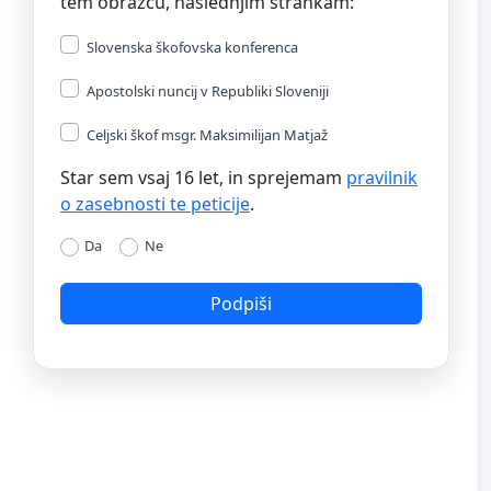
tem obrazcu, naslednjim strankam:
Slovenska škofovska konferenca
Apostolski nuncij v Republiki Sloveniji
Celjski škof msgr. Maksimilijan Matjaž
Star sem vsaj 16 let, in sprejemam
pravilnik
o zasebnosti te peticije
.
Da
Ne
Podpiši