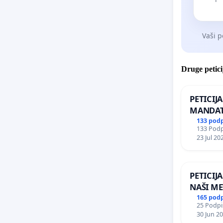
Vaši p
Druge petici
PETICIJ
MANDAT
ČIMPRE
133 pod
133 Podpi
NAPOTI
23 Jul 20
ŠRAJNER
REPUBLI
PETICIJ
NAŠI ME
165 pod
25 Podpis
30 Jun 2