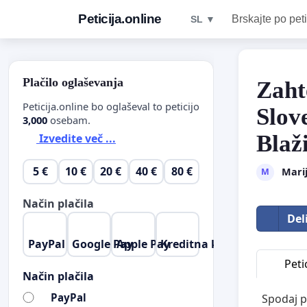
Peticija.online
Brskajte po peti
SL ▼
Plačilo oglaševanja
Zaht
Peticija.online bo oglaševal to peticijo
Slov
3,000
osebam.
Blaž
Izvedite več ...
5 €
10 €
20 €
40 €
80 €
Mari
M
Način plačila
Del
PayPal
Google Pay
Apple Pay
Kreditna kartica
Petic
Način plačila
PayPal
Spodaj p