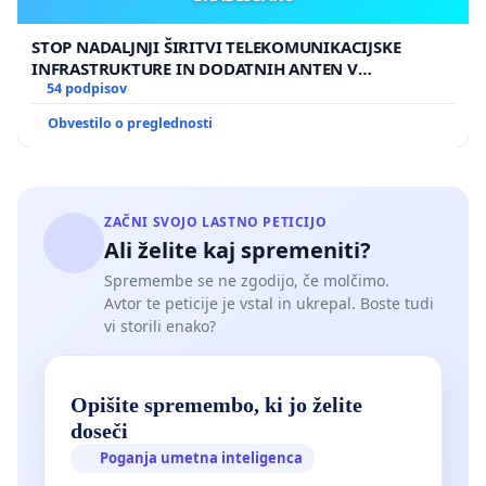
sredini cest in se tako izognile gneči na križiščih.
STOP NADALJNJI ŠIRITVI TELEKOMUNIKACIJSKE
INFRASTRUKTURE IN DODATNIH ANTEN V
GRADIŠČAKU
54 podpisov
Krepitev kolesarske mreže – zahtevamo ločitev
Obvestilo o preglednosti
avtomobilskega in kolesarskega prometa po vzoru
Nizozemske. Vzpostavitev hitrih kolesarskih
koridorjev med mestnimi četrtmi.
ZAČNI SVOJO LASTNO PETICIJO
Ali želite kaj spremeniti?
Spremembe se ne zgodijo, če molčimo.
Podpiši peticijo in pomagaj ustvariti čistejše,
Avtor te peticije je vstal in ukrepal. Boste tudi
vi storili enako?
varnejše in bolj dostopno mesto.
Opišite spremembo, ki jo želite
doseči
Poganja umetna inteligenca