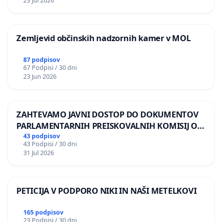
23 Jul 2026
Zemljevid občinskih nadzornih kamer v MOL
87 podpisov
67 Podpisi / 30 dni
23 Jun 2026
ZAHTEVAMO JAVNI DOSTOP DO DOKUMENTOV
PARLAMENTARNIH PREISKOVALNIH KOMISIJ O
ILEGALNI TRGOVINI Z OROŽJEM
43 podpisov
43 Podpisi / 30 dni
31 Jul 2026
PETICIJA V PODPORO NIKI IN NAŠI METELKOVI
165 podpisov
23 Podpisi / 30 dni