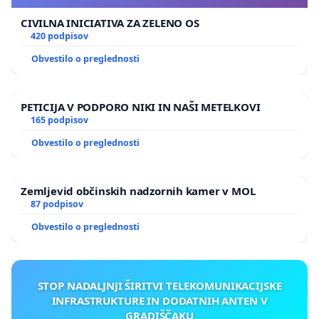
bi spodbudil uporabo alternativnih oblik mobilnosti
CIVILNA INICIATIVA ZA ZELENO OS
ter zmanjšal prometne konice. Plačila bi bili izvzeti
420 podpisov
stanovalci mestne občine in uporabniki parkirišč
Obvestilo o preglednosti
P+R.
PETICIJA V PODPORO NIKI IN NAŠI METELKOVI
165 podpisov
Moratorij na gradnjo parkirnih hiš v ožjem centru
Obvestilo o preglednosti
Ljubljane – ustavitev širjenja avtomobilom prijazne
infrastrukture v mestnem jedru.
Zemljevid občinskih nadzornih kamer v MOL
87 podpisov
Obvestilo o preglednosti
Krepitev javnega potniškega prometa – uvedbo
večjega števila krožnih in prečnih linij, ki se bodo
izogibale cestam s pogostimi prometnimi zastoji,
STOP NADALJNJI ŠIRITVI TELEKOMUNIKACIJSKE
ter posebnih hitrih avtobusnih linij na vpadnicah, ki
INFRASTRUKTURE IN DODATNIH ANTEN V
bodo prednostno vozile po rumenih pasovih na
GRADIŠČAKU