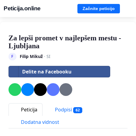
Peticija.online
Začnite peticijo
Za lepši promet v najlepšem mestu -
Ljubljana
Filip Mikuž
· SI
F
Delite na Facebooku
Peticija
Podpisi
62
Dodatna vidnost