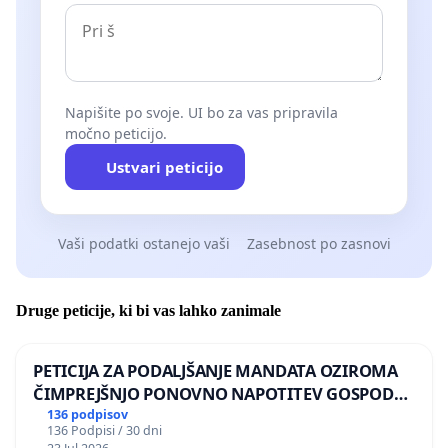
Napišite po svoje. UI bo za vas pripravila
močno peticijo.
Ustvari peticijo
Vaši podatki ostanejo vaši
Zasebnost po zasnovi
Druge peticije, ki bi vas lahko zanimale
PETICIJA ZA PODALJŠANJE MANDATA OZIROMA
ČIMPREJŠNJO PONOVNO NAPOTITEV GOSPODA
BERNARDA ŠRAJNERJA NA VELEPOSLANIŠTVO
136 podpisov
136 Podpisi / 30 dni
REPUBLIKE SLOVENIJE V MOSKVI