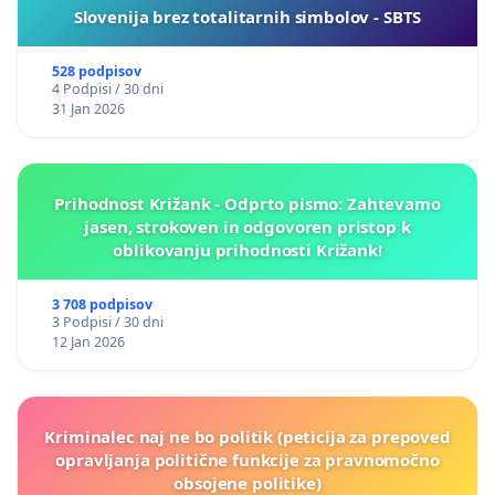
Slovenija brez totalitarnih simbolov - SBTS
528 podpisov
4 Podpisi / 30 dni
31 Jan 2026
Prihodnost Križank - Odprto pismo: Zahtevamo
jasen, strokoven in odgovoren pristop k
oblikovanju prihodnosti Križank!
3 708 podpisov
3 Podpisi / 30 dni
12 Jan 2026
Kriminalec naj ne bo politik (peticija za prepoved
opravljanja politične funkcije za pravnomočno
obsojene politike)