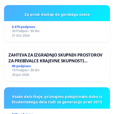
19. Bojana Levinger, učiteljica
Za prost dostop do gorskega sveta
20. Dr. Mitja Reichenberg, skladatelj in predavatelj
6 479 podpisov
21. Maja Nagode Ambrožič, učiteljica in aktivistka
20 Podpisi / 30 dni
21 Oct 2024
22. Matevž Podjed, direktor Notranjskega parka
23. Davor Jerina, pravnik
ZAHTEVA ZA IZGRADNJO SKUPNIH PROSTOROV
ZA PREBIVALCE KRAJEVNE SKUPNOSTI
24. Azer Šarić, vodja odnosov z javnostmi
PRESTRANEK
86 podpisov
19 Podpisi / 30 dni
20 Jun 2026
25. Dr. Staša Mesec, turistična delavka
26. Luka Loštrek, glasbenik in pedagog
Vsako delo šteje: priznajmo pokojninsko dobo iz
27. Dimitrij Pahor, podiplomski študent
študentskega dela tudi za generacijo pred 2015
28. Maša Župančič, prevajalka