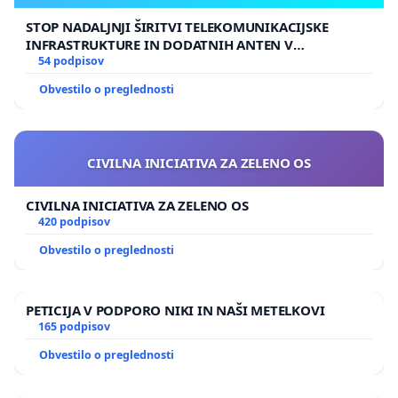
medgeneracijski dialog.
STOP NADALJNJI ŠIRITVI TELEKOMUNIKACIJSKE
INFRASTRUKTURE IN DODATNIH ANTEN V
GRADIŠČAKU
54 podpisov
10. Center za mlade, ki bo omogočal razvoj in druženje
mladih ter deloval kot glas za naslavljanje izzivov, s
Obvestilo o preglednosti
katerimi se soočajo mladi občani.
11. Sistemska podpora logaškemu kmetijstvu, razvoju
CIVILNA INICIATIVA ZA ZELENO OS
podeželja in spodbujanje dopolnilnih dejavnostih na
kmetijah.
CIVILNA INICIATIVA ZA ZELENO OS
420 podpisov
12. Načrtni razvoj in krepitev potencialov lokalnega
Obvestilo o preglednosti
turizma.
13. Učinkovito črpanje evropskih sredstev za občinske
PETICIJA V PODPORO NIKI IN NAŠI METELKOVI
165 podpisov
razvojne projekte in investicije.
Obvestilo o preglednosti
14. Zagotoviti širokopasovni dostop do interneta za
prehod gospodinjstev v digitalno družbo.