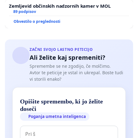
Zemljevid občinskih nadzornih kamer v MOL
Temeljni pogoj dobrega življenja je sistematično vključevan
89 podpisov
prebivalk in prebivalcev ter odprt in pregleden pristop k
Obvestilo o preglednosti
upravljanju in vodenju naše občine Logatec!
-----
ZAČNI SVOJO LASTNO PETICIJO
Hvala za vašo podporo!
Ali želite kaj spremeniti?
Spremembe se ne zgodijo, če molčimo.
Pomagala nam bo izboljšati kakovost življenja v
Avtor te peticije je vstal in ukrepal. Boste tudi
občini Logatec.
vi storili enako?
Pridruži se nam na
https://www.facebook.com/ObcanskiforumLogatec203
Opišite spremembo, ki jo želite
doseči
Spletna stran
https://logatec2030.si/
.
Poganja umetna inteligenca
-----