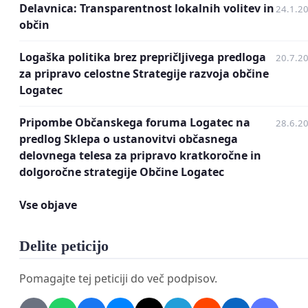
in povečana raznolikost naše skupnosti. Hkrati
manjk
Delavnica: Transparentnost lokalnih volitev in
24.1.2
dolgoročna vizija
razvoja naše občine. Razočarani s
občin
zaradi
dolgotrajnega uresničevanja
in
negospodarn
Logaška politika brez prepričljivega predloga
20.7.2
izvedbe
občinskih projektov in investicij. Nezadovoljn
za pripravo celostne Strategije razvoja občine
spremljamo
nesmotrne infrastrukturne rešitve
na
Logatec
področju prometa, komunale in izobraževanja. Moti n
nepremišljeno urbanistično načrtovanje
. Pričakuje
Pripombe Občanskega foruma Logatec na
28.6.2
boljši dostop do javnega zdravstva in kulture. Pogreš
predlog Sklepa o ustanovitvi občasnega
delovnega telesa za pripravo kratkoročne in
skupno identiteto in povezanost v naši občini.
dolgoročne strategije Občine Logatec
Zato je skrajni čas, da skupaj naredimo konec zamujenih
Vse objave
razvojnih priložnosti in drobljenju naše skupnosti!
Pred nami je pomembno desetletje, v katerem mora
Delite peticijo
uresničiti ključne razvojne projekte
, ki bodo današnj
in prihodnjim generacijam zagotovile kakovostno
Pomagajte tej peticiji do več podpisov.
življenje v vaseh, krajih in mestu občine Logatec.