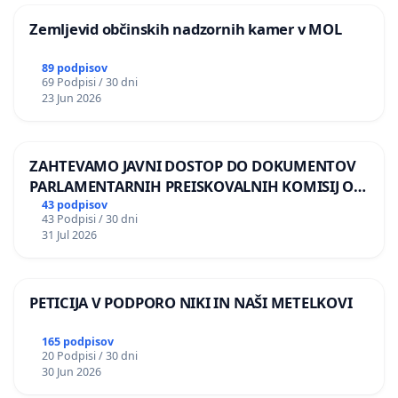
Zemljevid občinskih nadzornih kamer v MOL
9. Andrej Pečkaj, kmetovalec
89 podpisov
10. Marko Pečkaj, upokojenec tovarne KLI Logatec
69 Podpisi / 30 dni
23 Jun 2026
11. Dr. Nataša Kovačević, inženirka leta 2021
12. Anja Sedej Korenč, slovenistka in glasovna ustvarjal
ZAHTEVAMO JAVNI DOSTOP DO DOKUMENTOV
PARLAMENTARNIH PREISKOVALNIH KOMISIJ O
13. Borut Marolt, ravnatelj
ILEGALNI TRGOVINI Z OROŽJEM
43 podpisov
43 Podpisi / 30 dni
14. Zala Jereb, administratorka
31 Jul 2026
15. Lina Jerina Ljubojević, podiplomska študentka
PETICIJA V PODPORO NIKI IN NAŠI METELKOVI
16. Tone Koler, upokojenec
165 podpisov
17. Urška Comino, samozaposlena v kulturi
20 Podpisi / 30 dni
30 Jun 2026
18. Tomaž Rožmanc, obrtnik