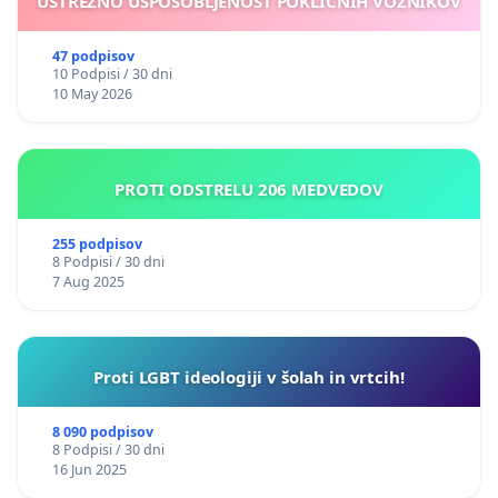
USTREZNO USPOSOBLJENOST POKLICNIH VOZNIKOV
39. Job Rupnik, podiplomski študent
47 podpisov
40. Miha Širca, turistični delavec
10 Podpisi / 30 dni
10 May 2026
41. Mateja Delakorda, kulinarična novinarka
42. Lovro Nagode, reševalec, gasilec
PROTI ODSTRELU 206 MEDVEDOV
43. Janez Petek, upokojenec
255 podpisov
8 Podpisi / 30 dni
44. Vid Sark, slikar
7 Aug 2025
45. Sara Pečkaj, trenerka
46. Mateja Hajdinjak, ekonomski tehnik
Proti LGBT ideologiji v šolah in vrtcih!
47. Blaž Bešvir, samostojni podjetnik
8 090 podpisov
8 Podpisi / 30 dni
48. Manca Romih Ravnikar, strokovnjakinja za odnose 
16 Jun 2025
javnostmi