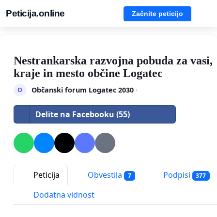
Peticija.online
Začnite peticijo
Nestrankarska razvojna pobuda za vasi,
kraje in mesto občine Logatec
Občanski forum Logatec 2030
·
O
Delite na Facebooku (55)
Peticija
Obvestila
Podpisi
7
377
Dodatna vidnost