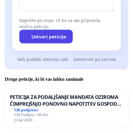
Podpornice in podporniki nestrankarske Razvojne
pobude Logatec 2030 - Skupaj za dobro življenje!
Napišite po svoje. UI bo za vas pripravila
1. Bogdan Lipovšek, dolgoletni direktor hotela Union,
močno peticijo.
upokojenec
Ustvari peticijo
2. Dr. Anton Gosar, profesor
3. Metka Rupnik, dolgoletna ravnateljica, predsednic
Vaši podatki ostanejo vaši
Zasebnost po zasnovi
društva UTŽO
Druge peticije, ki bi vas lahko zanimale
4. Ana Kermavnar, zdravnica
5. Katja Stražiščar, pravnica
PETICIJA ZA PODALJŠANJE MANDATA OZIROMA
ČIMPREJŠNJO PONOVNO NAPOTITEV GOSPODA
6. Tomaž Smrtnik, upokojeni sodnik
BERNARDA ŠRAJNERJA NA VELEPOSLANIŠTVO
136 podpisov
136 Podpisi / 30 dni
REPUBLIKE SLOVENIJE V MOSKVI
7. Peter Nagode, direktor podjetja
23 Jul 2026
8. Matjaž Mesec, podjetnik