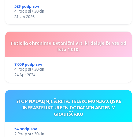
58. Jure Rupnik, podjetnik
528 podpisov
4 Podpisi / 30 dni
31 Jan 2026
59. Aleksandra Miklavčič, ekonomistka
60. Jakob Arhar, podjetnik
Peticija ohranimo Botanični vrt, ki deluje že vse od
61. Jože Guši Miklavčič, informatik
leta 1810.
62. Kristjan Bauer, diplomirani ekonomist
8 009 podpisov
4 Podpisi / 30 dni
63. Mag. Simon Delakorda, politolog in nevladnik
24 Apr 2024
STOP NADALJNJI ŠIRITVI TELEKOMUNIKACIJSKE
INFRASTRUKTURE IN DODATNIH ANTEN V
GRADIŠČAKU
54 podpisov
2 Podpisi / 30 dni