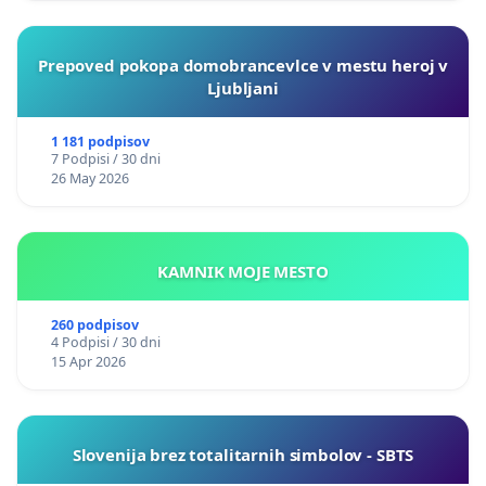
49. Janez Podjed, upokojeni profesor športne vzgoje
Prepoved pokopa domobrancevlce v mestu heroj v
Ljubljani
50. Ambrož Jakop, morjeplovec
51. Kristjan Kroupa, samozaposleni v kulturi, produce
1 181 podpisov
7 Podpisi / 30 dni
in instrumentalist
26 May 2026
52. Janez Novak, inženir lesarstva
53. Tadeja Pečkaj, trgovka
KAMNIK MOJE MESTO
54. Uroš Jereb, obrtnik
260 podpisov
4 Podpisi / 30 dni
55. Luka Romih, računalničar
15 Apr 2026
56. Tajda Pečkaj, vzgojiteljica
57. Marija Lesjak Reichenberg, pedagoginja
Slovenija brez totalitarnih simbolov - SBTS