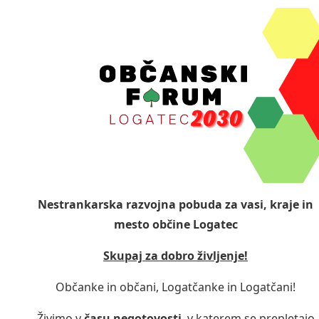
Nestrankarska razvojna pobuda za vasi, kraje in
mesto občine Logatec
Skupaj za dobro življenje!
Občanke in občani, Logatčanke in Logatčani!
Živimo v
času negotovosti
, v katerem se prepletajo