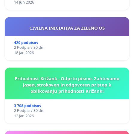
14 Jun 2026
CIVILNA INICIATIVA ZA ZELENO OS
420 podpisov
2 Podpisi / 30 dni
18 Jan 2026
Prihodnost Križank - Odprto pismo: Zahtevamo
jasen, strokoven in odgovoren pristop k
oblikovanju prihodnosti Križank!
3 708 podpisov
2 Podpisi / 30 dni
12 Jan 2026