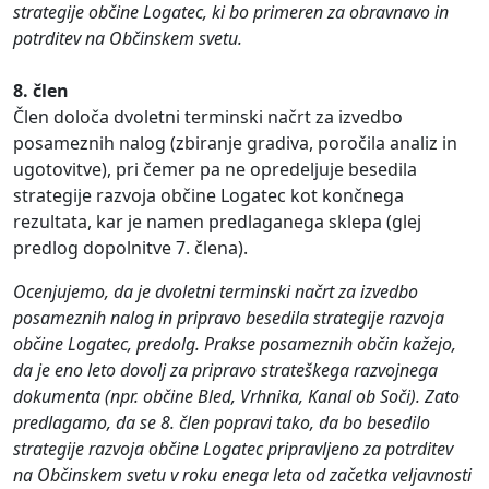
strategije občine Logatec, ki bo primeren za obravnavo in
potrditev na Občinskem svetu.
8. člen
Člen določa dvoletni terminski načrt za izvedbo
posameznih nalog (zbiranje gradiva, poročila analiz in
ugotovitve), pri čemer pa ne opredeljuje besedila
strategije razvoja občine Logatec kot končnega
rezultata, kar je namen predlaganega sklepa (glej
predlog dopolnitve 7. člena).
Ocenjujemo, da je dvoletni terminski načrt za izvedbo
posameznih nalog in pripravo besedila strategije razvoja
občine Logatec, predolg. Prakse posameznih občin kažejo,
da je eno leto dovolj za pripravo strateškega razvojnega
dokumenta (npr. občine Bled, Vrhnika, Kanal ob Soči). Zato
predlagamo, da se 8. člen popravi tako, da bo besedilo
strategije razvoja občine Logatec pripravljeno za potrditev
na Občinskem svetu v roku enega leta od začetka veljavnosti