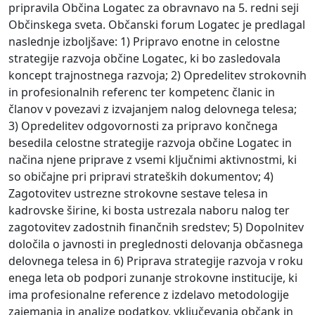
pripravila Občina Logatec za obravnavo na 5. redni seji
Občinskega sveta. Občanski forum Logatec je predlagal
naslednje izboljšave: 1) Pripravo enotne in celostne
strategije razvoja občine Logatec, ki bo zasledovala
koncept trajnostnega razvoja; 2) Opredelitev strokovnih
in profesionalnih referenc ter kompetenc članic in
članov v povezavi z izvajanjem nalog delovnega telesa;
3) Opredelitev odgovornosti za pripravo končnega
besedila celostne strategije razvoja občine Logatec in
načina njene priprave z vsemi ključnimi aktivnostmi, ki
so običajne pri pripravi strateških dokumentov; 4)
Zagotovitev ustrezne strokovne sestave telesa in
kadrovske širine, ki bosta ustrezala naboru nalog ter
zagotovitev zadostnih finančnih sredstev; 5) Dopolnitev
določila o javnosti in preglednosti delovanja občasnega
delovnega telesa in 6) Priprava strategije razvoja v roku
enega leta ob podpori zunanje strokovne institucije, ki
ima profesionalne reference z izdelavo metodologije
zajemanja in analize podatkov, vključevanja občank in