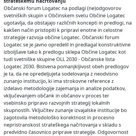
strateškemu načrtovanju
Občanski forum Logatec na podlagi (ne)odgovorov
svetniških skupin v Občinskem svetu Občine Logatec
ugotavlja, da obstajajo različnih koncepti in predlogi, na
kakšen način pristopiti k pripravi enotne in celostne
strategije razvoja občine Logatec. Občanski forum
Logatec se je javno opredelil in predlagal konstruktivne
izboljšave tako k predlogu sklepa Občine Logatec kot
tudi svetniške skupine OLL 2030 - Občanske lista
Logatec 2030. Bistvena pomanjkljivost obeh predlogov
je ta, da ne opredeljujeta sodelovanja z neodvisno
zunanjo institucijo, ki ima strokovne reference z
izdelavo metodologije zajemanja in analize podatkov,
vključevanjem občank in občanov v proces ter
vsebinsko pripravo razvojnih strategij lokalnih
skupnostih. Vključitev zunanje izvajalske institucije bo
zagotovila metodološko korektnost in procesno
nepristranskost strateškega načrtovanja v skladu s
predvidno časovnico priprave strategije. Odgovornost