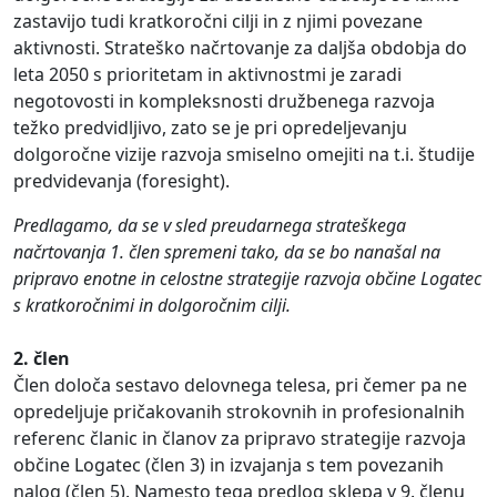
zastavijo tudi kratkoročni cilji in z njimi povezane
aktivnosti. Strateško načrtovanje za daljša obdobja do
leta 2050 s prioritetam in aktivnostmi je zaradi
negotovosti in kompleksnosti družbenega razvoja
težko predvidljivo, zato se je pri opredeljevanju
dolgoročne vizije razvoja smiselno omejiti na t.i. študije
predvidevanja (foresight).
Predlagamo, da se v sled preudarnega strateškega
načrtovanja 1. člen spremeni tako, da se bo nanašal na
pripravo enotne in celostne strategije razvoja občine Logatec
s kratkoročnimi in dolgoročnim cilji.
2. člen
Člen določa sestavo delovnega telesa, pri čemer pa ne
opredeljuje pričakovanih strokovnih in profesionalnih
referenc članic in članov za pripravo strategije razvoja
občine Logatec (člen 3) in izvajanja s tem povezanih
nalog (člen 5). Namesto tega predlog sklepa v 9. členu