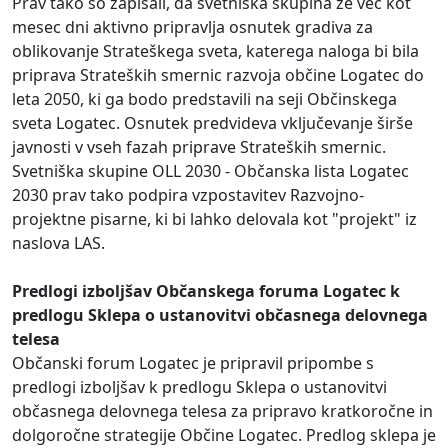
Prav tako so zapisali, da svetniška skupina že več kot
mesec dni aktivno pripravlja osnutek gradiva za
oblikovanje Strateškega sveta, katerega naloga bi bila
priprava Strateških smernic razvoja občine Logatec do
leta 2050, ki ga bodo predstavili na seji Občinskega
sveta Logatec. Osnutek predvideva vključevanje širše
javnosti v vseh fazah priprave Strateških smernic.
Svetniška skupine OLL 2030 - Občanska lista Logatec
2030 prav tako podpira vzpostavitev Razvojno-
projektne pisarne, ki bi lahko delovala kot "projekt" iz
naslova LAS.
Predlogi izboljšav Občanskega foruma Logatec k
predlogu Sklepa o ustanovitvi občasnega delovnega
telesa
Občanski forum Logatec je pripravil pripombe s
predlogi izboljšav k predlogu Sklepa o ustanovitvi
občasnega delovnega telesa za pripravo kratkoročne in
dolgoročne strategije Občine Logatec. Predlog sklepa je