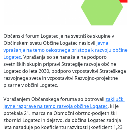
Občanski forum Logatec je na svetniške skupine v
Občinskem svetu Občine Logatec naslovil
javna
vprašanja na temo celostnega pristopa k razvoju občine
Logatec
. Vprašanja so se nanašala na podporo
svetniških skupin pripravi Strategije razvoja občine
Logatec do leta 2030, podporo vzpostavitvi Strateškega
razvojnega sveta in vzpostavitvi Razvojno-projektne
pisarne v občini Logatec.
Vprašanjem Občanskega foruma so botrovali
zaključki
javne razprave na temo razvoja občine Logatec
, ki je
potekala 21. marca na Območni obrtno-podjetniški
zbornici Logatec in dejstvo, da občina Logatec zadnja
leta nazaduje po koeficientu razvitosti (koeficient 1,23