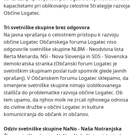
kapacitetami pri oblikovanju celostne Strategije razvoja
Občine Logatec.
Tri svetniške skupine brez odgovora
Na javna vprašanja o celostnem pristopu k razvoju
občine Logatec Občanskega foruma Logatec niso
odgovorile svetniške skupine NLBM - Neodvisna lista
Berta Menarda, NSi - Nova Slovenija in SDS - Slovenska
demokratska stranka (Občanski forum Logatec je
svetniškim skupinam poslal tudi spomnik glede javnih
vprašanj). V Občanskem forumu Logatec sklepamo, da
omenjene svetniške skupine nimajo izoblikovanega
stališča do problematike razvoja občine Logatec. Ob
tem upamo, da njihov molk ne zrcali njihovega odnosa
do civilne družbe v občini Logatec in kulture
komuniciranja do občank in občanov.
Odziv svetniške skupine NaNo - Naša Notranjska