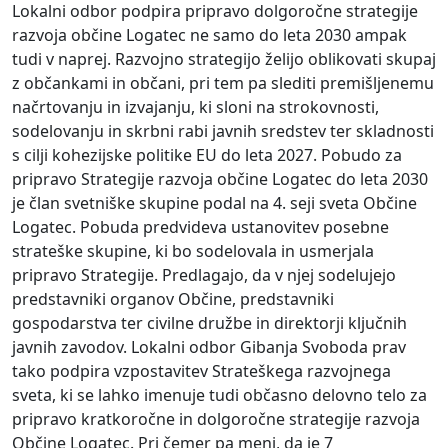
Lokalni odbor podpira pripravo dolgoročne strategije
razvoja občine Logatec ne samo do leta 2030 ampak
tudi v naprej. Razvojno strategijo želijo oblikovati skupaj
z občankami in občani, pri tem pa slediti premišljenemu
načrtovanju in izvajanju, ki sloni na strokovnosti,
sodelovanju in skrbni rabi javnih sredstev ter skladnosti
s cilji kohezijske politike EU do leta 2027. Pobudo za
pripravo Strategije razvoja občine Logatec do leta 2030
je član svetniške skupine podal na 4. seji sveta Občine
Logatec. Pobuda predvideva ustanovitev posebne
strateške skupine, ki bo sodelovala in usmerjala
pripravo Strategije. Predlagajo, da v njej sodelujejo
predstavniki organov Občine, predstavniki
gospodarstva ter civilne družbe in direktorji ključnih
javnih zavodov. Lokalni odbor Gibanja Svoboda prav
tako podpira vzpostavitev Strateškega razvojnega
sveta, ki se lahko imenuje tudi občasno delovno telo za
pripravo kratkoročne in dolgoročne strategije razvoja
Občine Logatec. Pri čemer pa meni, da je 7