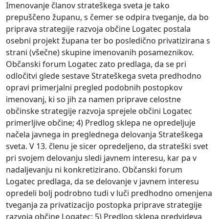
Imenovanje članov strateškega sveta je tako
prepuščeno županu, s čemer se odpira tveganje, da bo
priprava strategije razvoja občine Logatec postala
osebni projekt župana ter bo posledično privatizirana s
strani (všečne) skupine imenovanih posameznikov.
Občanski forum Logatec zato predlaga, da se pri
odločitvi glede sestave Strateškega sveta predhodno
opravi primerjalni pregled podobnih postopkov
imenovanj, ki so jih za namen priprave celostne
občinske strategije razvoja sprejele občini Logatec
primerljive občine; 4) Predlog sklepa ne opredeljuje
načela javnega in preglednega delovanja Strateškega
sveta. V 13. členu je sicer opredeljeno, da strateški svet
pri svojem delovanju sledi javnem interesu, kar pa v
nadaljevanju ni konkretizirano. Občanski forum
Logatec predlaga, da se delovanje v javnem interesu
opredeli bolj podrobno tudi v luči predhodno omenjena
tveganja za privatizacijo postopka priprave strategije
razvoja občine Logatec; 5) Predlog sklepa predvideva