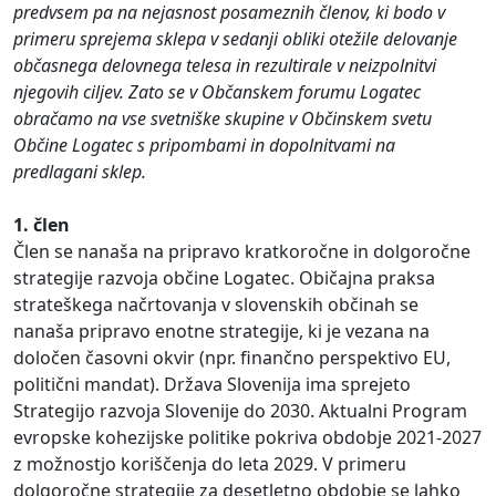
predvsem pa na nejasnost posameznih členov, ki bodo v
primeru sprejema sklepa v sedanji obliki otežile delovanje
občasnega delovnega telesa in rezultirale v neizpolnitvi
njegovih ciljev. Zato se v Občanskem forumu Logatec
obračamo na vse svetniške skupine v Občinskem svetu
Občine Logatec s pripombami in dopolnitvami na
predlagani sklep.
1. člen
Člen se nanaša na pripravo kratkoročne in dolgoročne
strategije razvoja občine Logatec. Običajna praksa
strateškega načrtovanja v slovenskih občinah se
nanaša pripravo enotne strategije, ki je vezana na
določen časovni okvir (npr. finančno perspektivo EU,
politični mandat). Država Slovenija ima sprejeto
Strategijo razvoja Slovenije do 2030. Aktualni Program
evropske kohezijske politike pokriva obdobje 2021-2027
z možnostjo koriščenja do leta 2029. V primeru
dolgoročne strategije za desetletno obdobje se lahko