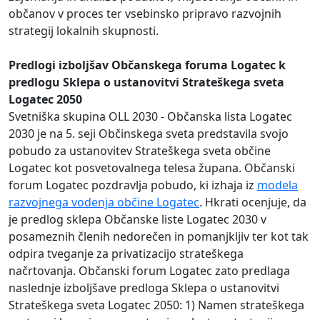
občanov v proces ter vsebinsko pripravo razvojnih
strategij lokalnih skupnosti.
Predlogi izboljšav Občanskega foruma Logatec k
predlogu Sklepa o ustanovitvi Strateškega sveta
Logatec 2050
Svetniška skupina OLL 2030 - Občanska lista Logatec
2030 je na 5. seji Občinskega sveta predstavila svojo
pobudo za ustanovitev Strateškega sveta občine
Logatec kot posvetovalnega telesa župana. Občanski
forum Logatec pozdravlja pobudo, ki izhaja iz
modela
razvojnega vodenja občine Logatec
. Hkrati ocenjuje, da
je predlog sklepa Občanske liste Logatec 2030 v
posameznih členih nedorečen in pomanjkljiv ter kot tak
odpira tveganje za privatizacijo strateškega
načrtovanja. Občanski forum Logatec zato predlaga
naslednje izboljšave predloga Sklepa o ustanovitvi
Strateškega sveta Logatec 2050: 1) Namen strateškega