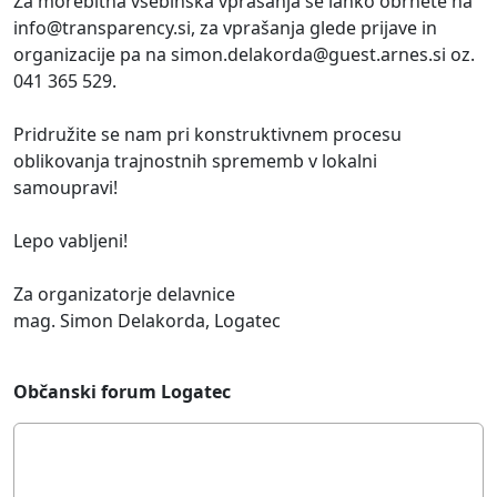
Za morebitna vsebinska vprašanja se lahko obrnete na
info@transparency.si
, za vprašanja glede prijave in
organizacije pa na
simon.delakorda@guest.arnes.si
oz.
041 365 529.
Pridružite se nam pri konstruktivnem procesu
oblikovanja trajnostnih sprememb v lokalni
samoupravi!
Lepo vabljeni!
Za organizatorje delavnice
mag. Simon Delakorda, Logatec
Občanski forum Logatec