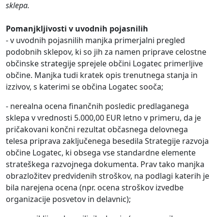
sklepa.
Pomanjkljivosti v uvodnih pojasnilih
- v uvodnih pojasnilih manjka primerjalni pregled
podobnih sklepov, ki so jih za namen priprave celostne
občinske strategije sprejele občini Logatec primerljive
občine. Manjka tudi kratek opis trenutnega stanja in
izzivov, s katerimi se občina Logatec sooča;
- nerealna ocena finančnih posledic predlaganega
sklepa v vrednosti 5.000,00 EUR letno v primeru, da je
pričakovani končni rezultat občasnega delovnega
telesa priprava zaključenega besedila Strategije razvoja
občine Logatec, ki obsega vse standardne elemente
strateškega razvojnega dokumenta. Prav tako manjka
obrazložitev predvidenih stroškov, na podlagi katerih je
bila narejena ocena (npr. ocena stroškov izvedbe
organizacije posvetov in delavnic);