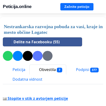
Peticija.online
Začnite peticijo
Nestrankarska razvojna pobuda za vasi, kraje in
mesto občine Logatec
Delite na Facebooku (55)
Peticija
Obvestila
Podpisi
7
377
Dodatna vidnost
Stopite v stik z avtorjem peticije