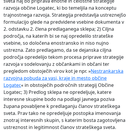
sveta naj bo priprava enotne in celostne strategije
razvoja občine Logatec, ki bo temeljila na konceptu
trajnostnega razvoja. Strategija predstavlja ustreznejšo
formulacijo glede na predvidene vsebine dokumenta v
2. odstavku 2. člena predlaganega sklepa; 2) Ciljna
področja, na katerih bi se naj opredelilo strateške
vsebine, so določena enostransko in niso nujno
ustrezna. Zato predlagamo, da se dejanska ciljna
področja opredelijo tekom procesa priprave strategije
razvoja v sodelovanju z občankami in občani ter
pregledom obstoječih virov kot je npr. »
Nestrankarska
razvojna pobuda za vasi, kraje in mesto občine
Logatec
« in obstoječih področnih strategij Občine
Logatec; 3) Predlog sklepa ne opredeljuje, katere
interesne skupine bodo na podlagi javnega poziva
župana povabljene k predlaganju članov strateškega
sveta. Prav tako ne opredeljuje postopka imenovanja
znotraj interesnih skupin, s katerim bosta zagotovljena
ustreznost in legitimnost članov strateškega sveta.