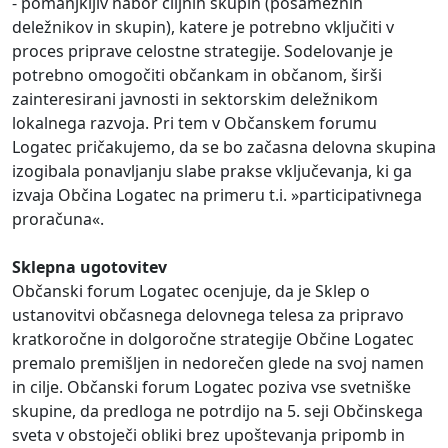
- pomanjkljiv nabor ciljnih skupin (posameznih
deležnikov in skupin), katere je potrebno vključiti v
proces priprave celostne strategije. Sodelovanje je
potrebno omogočiti občankam in občanom, širši
zainteresirani javnosti in sektorskim deležnikom
lokalnega razvoja. Pri tem v Občanskem forumu
Logatec pričakujemo, da se bo začasna delovna skupina
izogibala ponavljanju slabe prakse vključevanja, ki ga
izvaja Občina Logatec na primeru t.i. »participativnega
proračuna«.
Sklepna ugotovitev
Občanski forum Logatec ocenjuje, da je Sklep o
ustanovitvi občasnega delovnega telesa za pripravo
kratkoročne in dolgoročne strategije Občine Logatec
premalo premišljen in nedorečen glede na svoj namen
in cilje. Občanski forum Logatec poziva vse svetniške
skupine, da predloga ne potrdijo na 5. seji Občinskega
sveta v obstoječi obliki brez upoštevanja pripomb in