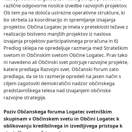
različne odgovorne nosilce izvedbe razvojnih projektov.
Ob tem pa ne določa ustrezne operativne strukture, ki
bo skrbela za koordinacijo in spremljanje izvajanja
projektov. Občina Logatec je imela v preteklosti težave z
realizacijo bistveno manjših projektov iz naslova
izvajanja projektov participativnega proračuna in 6)
Predlog sklepa ne opredeljuje razmerja med Strateškim
svetom in Občinskim svetom Občine Logatec. Prav tako
ni navedeno ali Občinski svet potrjuje razvojne projekte,
katere predlaga Razvojni svet. Občanski forum zato
predlaga, da se to razmerje opredeli na jasen način s
ciljem zagotoviti demokratični nadzor občinskega
predstavniškega telesa nad izvajanjem občinske
razvojne strategije.
Poziv Občanskega foruma Logatec svetniškim
skupinam v Občinskem svetu in Občini Logatec k
oblikovanju kredibilnega in izvedljivega pristopa k