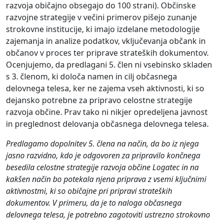
razvoja običajno obsegajo do 100 strani). Občinske
razvojne strategije v večini primerov pišejo zunanje
strokovne institucije, ki imajo izdelane metodologije
zajemanja in analize podatkov, vključevanja občank in
občanov v proces ter priprave strateških dokumentov.
Ocenjujemo, da predlagani 5. člen ni vsebinsko skladen
s 3. členom, ki določa namen in cilj občasnega
delovnega telesa, ker ne zajema vseh aktivnosti, ki so
dejansko potrebne za pripravo celostne strategije
razvoja občine. Prav tako ni nikjer opredeljena javnost
in preglednost delovanja občasnega delovnega telesa.
Predlagamo dopolnitev 5. člena na način, da bo iz njega
jasno razvidno, kdo je odgovoren za pripravilo končnega
besedila celostne strategije razvoja občine Logatec in na
kakšen način bo potekala njena priprava z vsemi ključnimi
aktivnostmi, ki so običajne pri pripravi strateških
dokumentov. V primeru, da je to naloga občasnega
delovnega telesa, je potrebno zagotoviti ustrezno strokovno