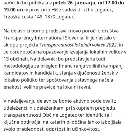
občin
, ki bo potekala v
petek 26. januarja, od 17.00 do
19.00 ure
v prostorih Hiše sadeži družbe Logatec,
Tržaška cesta 148, 1370 Logatec.
Na delavnici bomo predstavili novo poročilo društva
Transparency International Slovenia, ki je nastalo v
sklopu projekta T
ransparentnost lokalnih volitev 2022
, in
se osredotoča na opazovanje izvajanja lokalnih volitev v
13 občinah. Na delavnici bo predstavljena tudi
metodologija za pregled financiranja volilnih kampanj
kandidatov in kandidatk, stanja vključenosti žensk v
lokalno politiko ter spoštovanja ustavnega načela
enakosti volilne pravice na lokalni ravni.
V nadaljevanju delavnice bomo aktivno sodelovali z
udeleženci in udeleženkami pri skupnem pregledu
transparentnosti Občine Logatec ter identificirali
ključna področja, na katerih bi občina lahko izboljšala
svojo preglednost, odprtost in učinkovitost.