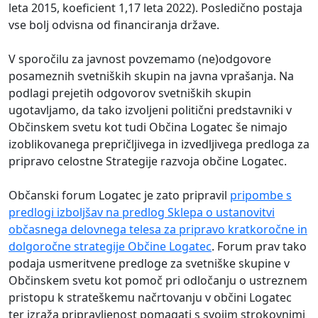
leta 2015, koeficient 1,17 leta 2022). Posledično postaja
vse bolj odvisna od financiranja države.
V sporočilu za javnost povzemamo (ne)odgovore
posameznih svetniških skupin na javna vprašanja. Na
podlagi prejetih odgovorov svetniških skupin
ugotavljamo, da tako izvoljeni politični predstavniki v
Občinskem svetu kot tudi Občina Logatec še nimajo
izoblikovanega prepričljivega in izvedljivega predloga za
pripravo celostne Strategije razvoja občine Logatec.
Občanski forum Logatec je zato pripravil
pripombe s
predlogi izboljšav na predlog Sklepa o ustanovitvi
občasnega delovnega telesa za pripravo kratkoročne in
dolgoročne strategije Občine Logatec
. Forum prav tako
podaja usmeritvene predloge za svetniške skupine v
Občinskem svetu kot pomoč pri odločanju o ustreznem
pristopu k strateškemu načrtovanju v občini Logatec
ter izraža pripravljenost pomagati s svojim strokovnimi