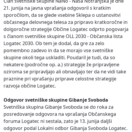
Član svetniške skupine NaNo - Naša Notranjska je dne
21. junija na javna vprašanja odgovoril s kratkim
sporočilom, da se glede vsebine Sklepa o ustanovitvi
občasnega delovnega telesa za pripravo kratkoročne in
dolgoročne strategije Občine Logatec odprto pogovarja
s članom svetniške skupine OLL 2030 - Občanska lista
Logatec 2030. Ob tem je dodal, da gre za zelo
pomembno zadevo in da se morajo vse svetniške
skupine okoli tega uskladiti. Poudaril je tudi, da so
nekatere (področne op. a.) strategije že pripravljene
oziroma se pripravljajo ali obnavljajo ter da ne vidi take
praznine pri vprašanju priprave celostne strategije
razvoja občine Logatec.
Odgovor svetniške skupine Gibanje Svoboda
Svetniška skupina Gibanje Svoboda se do roka za
posredovanje odgovora na vprašanja Občanskega
foruma Logatec ni sestala, zato je 13. junija daljši
odgovor podal Lokalni odbor Gibanja Svoboda Logatec.