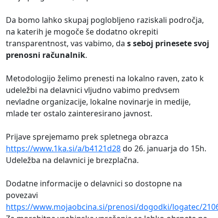
Da bomo lahko skupaj poglobljeno raziskali področja,
na katerih je mogoče še dodatno okrepiti
transparentnost, vas vabimo, da
s seboj prinesete svoj
prenosni računalnik
.
Metodologijo želimo prenesti na lokalno raven, zato k
udeležbi na delavnici vljudno vabimo predvsem
nevladne organizacije, lokalne novinarje in medije,
mlade ter ostalo zainteresirano javnost.
Prijave sprejemamo prek spletnega obrazca
https://www.1ka.si/a/b4121d28
do 26. januarja do 15h.
Udeležba na delavnici je brezplačna.
Dodatne informacije o delavnici so dostopne na
povezavi
https://www.mojaobcina.si/prenosi/dogodki/logatec/21064