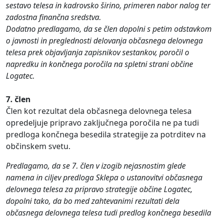
sestavo telesa in kadrovsko širino, primeren nabor nalog ter
zadostna finančna sredstva.
Dodatno predlagamo, da se člen dopolni s petim odstavkom
o javnosti in preglednosti delovanja občasnega delovnega
telesa prek objavljanja zapisnikov sestankov, poročil o
napredku in končnega poročila na spletni strani občine
Logatec.
7. člen
Člen kot rezultat dela občasnega delovnega telesa
opredeljuje pripravo zaključnega poročila ne pa tudi
predloga končnega besedila strategije za potrditev na
občinskem svetu.
Predlagamo, da se 7. člen v izogib nejasnostim glede
namena in ciljev predloga Sklepa o ustanovitvi občasnega
delovnega telesa za pripravo strategije občine Logatec,
dopolni tako, da bo med zahtevanimi rezultati dela
občasnega delovnega telesa tudi predlog končnega besedila