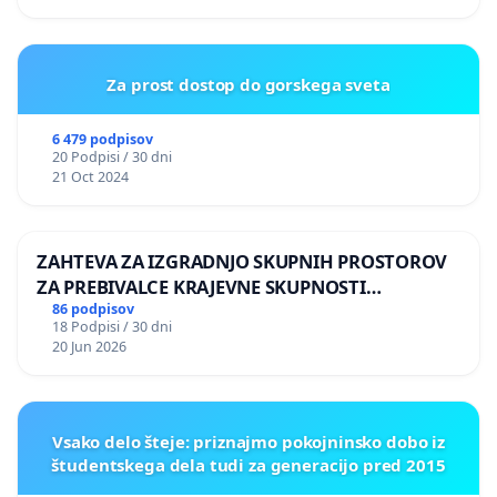
Za prost dostop do gorskega sveta
6 479 podpisov
20 Podpisi / 30 dni
21 Oct 2024
ZAHTEVA ZA IZGRADNJO SKUPNIH PROSTOROV
ZA PREBIVALCE KRAJEVNE SKUPNOSTI
PRESTRANEK
86 podpisov
18 Podpisi / 30 dni
20 Jun 2026
Vsako delo šteje: priznajmo pokojninsko dobo iz
študentskega dela tudi za generacijo pred 2015