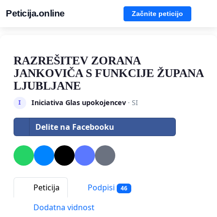
Peticija.online
Začnite peticijo
RAZREŠITEV ZORANA
JANKOVIČA S FUNKCIJE ŽUPANA
LJUBLJANE
Iniciativa Glas upokojencev
· SI
I
Delite na Facebooku
Peticija
Podpisi
46
Dodatna vidnost