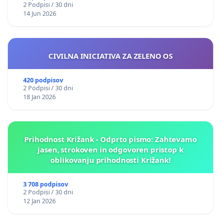
2 Podpisi / 30 dni
14 Jun 2026
CIVILNA INICIATIVA ZA ZELENO OS
420 podpisov
2 Podpisi / 30 dni
18 Jan 2026
Prihodnost Križank - Odprto pismo: Zahtevamo
jasen, strokoven in odgovoren pristop k
oblikovanju prihodnosti Križank!
3 708 podpisov
2 Podpisi / 30 dni
12 Jan 2026