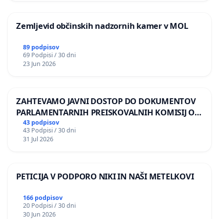
Zemljevid občinskih nadzornih kamer v MOL
89 podpisov
69 Podpisi / 30 dni
23 Jun 2026
ZAHTEVAMO JAVNI DOSTOP DO DOKUMENTOV
PARLAMENTARNIH PREISKOVALNIH KOMISIJ O
ILEGALNI TRGOVINI Z OROŽJEM
43 podpisov
43 Podpisi / 30 dni
31 Jul 2026
PETICIJA V PODPORO NIKI IN NAŠI METELKOVI
166 podpisov
20 Podpisi / 30 dni
30 Jun 2026