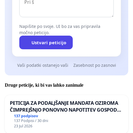
Napišite po svoje. UI bo za vas pripravila
močno peticijo.
Ustvari peticijo
Vaši podatki ostanejo vaši
Zasebnost po zasnovi
Druge peticije, ki bi vas lahko zanimale
PETICIJA ZA PODALJŠANJE MANDATA OZIROMA
ČIMPREJŠNJO PONOVNO NAPOTITEV GOSPODA
BERNARDA ŠRAJNERJA NA VELEPOSLANIŠTVO
137 podpisov
137 Podpisi / 30 dni
REPUBLIKE SLOVENIJE V MOSKVI
23 Jul 2026