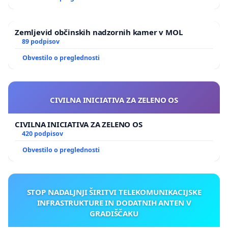
Zemljevid občinskih nadzornih kamer v MOL
89 podpisov
Obvestilo o preglednosti
CIVILNA INICIATIVA ZA ZELENO OS
CIVILNA INICIATIVA ZA ZELENO OS
420 podpisov
Obvestilo o preglednosti
STOP NADALJNJI ŠIRITVI TELEKOMUNIKACIJSKE
INFRASTRUKTURE IN DODATNIH ANTEN V
GRADIŠČAKU