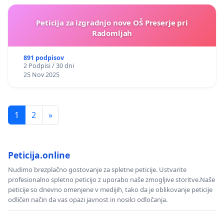
Peticija za izgradnjo nove OŠ Preserje pri
Radomljah
891 podpisov
2 Podpisi / 30 dni
25 Nov 2025
1
2
»
Peticija.online
Nudimo brezplačno gostovanje za spletne peticije. Ustvarite
profesionalno spletno peticijo z uporabo naše zmogljive storitve.Naše
peticije so dnevno omenjene v medijih, tako da je oblikovanje peticije
odličen način da vas opazi javnost in nosilci odločanja.