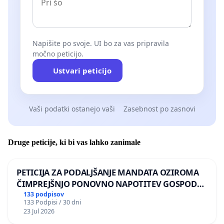
Napišite po svoje. UI bo za vas pripravila
močno peticijo.
Ustvari peticijo
Vaši podatki ostanejo vaši
Zasebnost po zasnovi
Druge peticije, ki bi vas lahko zanimale
PETICIJA ZA PODALJŠANJE MANDATA OZIROMA
ČIMPREJŠNJO PONOVNO NAPOTITEV GOSPODA
BERNARDA ŠRAJNERJA NA VELEPOSLANIŠTVO
133 podpisov
133 Podpisi / 30 dni
REPUBLIKE SLOVENIJE V MOSKVI
23 Jul 2026