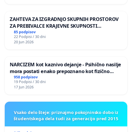
ZAHTEVA ZA IZGRADNJO SKUPNIH PROSTOROV
ZA PREBIVALCE KRAJEVNE SKUPNOSTI
PRESTRANEK
85 podpisov
22 Podpisi / 30 dni
20 Jun 2026
NARCIZEM kot kaznivo dejanje - Psihično nasilje
mora postati enako prepoznano kot fizično
nasilje
958 podpisov
19 Podpisi / 30 dni
17 Jun 2026
Vsako delo šteje: priznajmo pokojninsko dobo iz
študentskega dela tudi za generacijo pred 2015