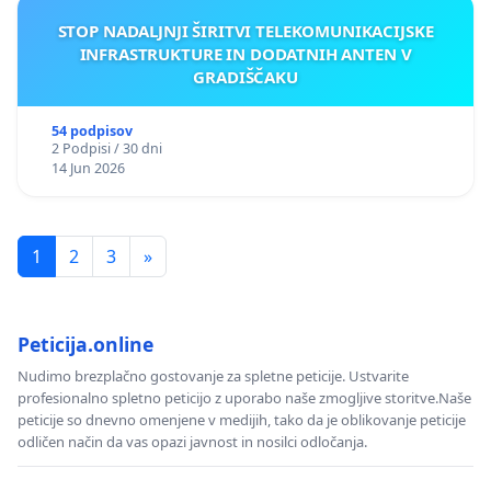
STOP NADALJNJI ŠIRITVI TELEKOMUNIKACIJSKE
INFRASTRUKTURE IN DODATNIH ANTEN V
GRADIŠČAKU
54 podpisov
2 Podpisi / 30 dni
14 Jun 2026
1
2
3
»
Peticija.online
Nudimo brezplačno gostovanje za spletne peticije. Ustvarite
profesionalno spletno peticijo z uporabo naše zmogljive storitve.Naše
peticije so dnevno omenjene v medijih, tako da je oblikovanje peticije
odličen način da vas opazi javnost in nosilci odločanja.