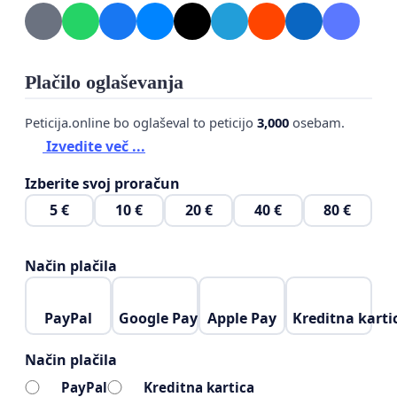
kotičkov za navdih, rast in ustvarjalnost.
S spoštovanjem,
Plačilo oglaševanja
Katarina
Peticija.online bo oglaševal to peticijo
3,000
osebam.
Izvedite več ...
Izberite svoj proračun
5 €
10 €
20 €
40 €
80 €
Način plačila
PayPal
Google Pay
Apple Pay
Kreditna karti
Način plačila
PayPal
Kreditna kartica