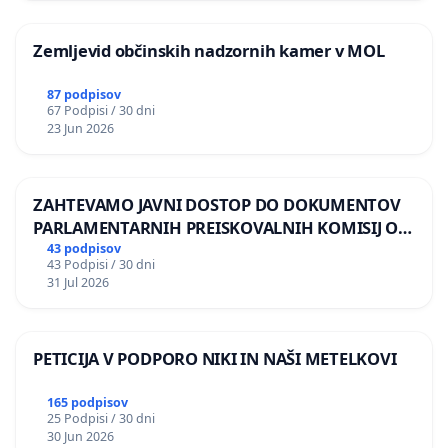
Zemljevid občinskih nadzornih kamer v MOL
87 podpisov
67 Podpisi / 30 dni
23 Jun 2026
ZAHTEVAMO JAVNI DOSTOP DO DOKUMENTOV
PARLAMENTARNIH PREISKOVALNIH KOMISIJ O
ILEGALNI TRGOVINI Z OROŽJEM
43 podpisov
43 Podpisi / 30 dni
31 Jul 2026
PETICIJA V PODPORO NIKI IN NAŠI METELKOVI
165 podpisov
25 Podpisi / 30 dni
30 Jun 2026