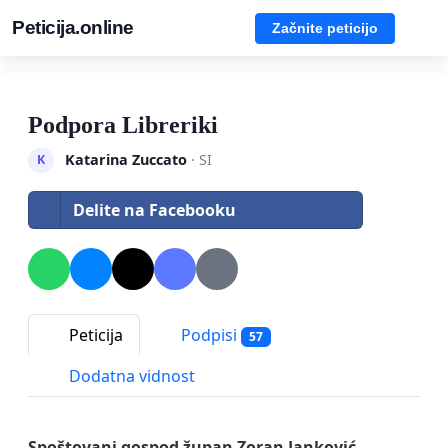
Peticija.online
Začnite peticijo
Podpora Libreriki
Katarina Zuccato
· SI
K
Delite na Facebooku
Peticija
Podpisi
57
Dodatna vidnost
Spoštovani gospod župan Zoran Janković,